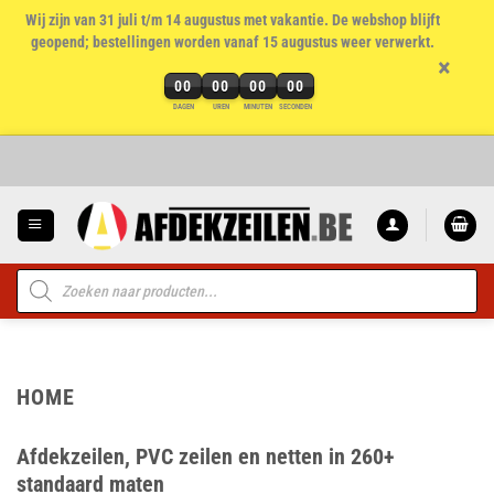
Wij zijn van 31 juli t/m 14 augustus met vakantie. De webshop blijft
geopend; bestellingen worden vanaf 15 augustus weer verwerkt.
×
00
00
00
00
DAGEN
UREN
MINUTEN
SECONDEN
Ga
naar
inhoud
Producten
zoeken
HOME
Afdekzeilen, PVC zeilen en netten in 260+
standaard maten