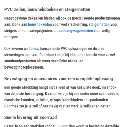
PVC zeilen, bouwhekdoeken en steigernetten
Naast gewone dekzeilen bieden wij ook gespecialiseerde productgroepen
aan. Denk aan
bouwhekzeilen
voor werfafscherming,
steigernetten
voor
steigers en renovatieprojecten, en
aanhangwagennetten
voor veilig
transport.
Ook leveren we
folies
, transparante PVC oplossingen en diverse
uitvoeringen op maat. Daardoor kun je bij één adres terecht voor zowel
standaardproducten als meer specifieke afdek- en
bevestigingsoplossingen.
Bevestiging en accessoires voor een complete oplossing
Een goede afdekking hangt niet alleen af van het juiste doek, maar ook
van de juiste bevestiging. Daarom vind je bij ons onder meer spanrubbers,
elastische koorden, zeilclips, ty-raps, kabelbinders en spanbanden.
Daarmee zet je je zeil of net stevig vast en werk je veiliger en netter.
Snelle levering uit voorraad
Bestel je op een werkdag vóór 16:00 uur, dan wordt je bestelling dezelfde