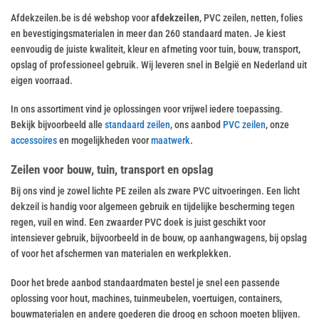
Afdekzeilen.be is dé webshop voor
afdekzeilen
, PVC zeilen, netten, folies
en bevestigingsmaterialen in meer dan 260 standaard maten. Je kiest
eenvoudig de juiste kwaliteit, kleur en afmeting voor tuin, bouw, transport,
opslag of professioneel gebruik. Wij leveren snel in België en Nederland uit
eigen voorraad.
In ons assortiment vind je oplossingen voor vrijwel iedere toepassing.
Bekijk bijvoorbeeld alle
standaard zeilen
, ons aanbod
PVC zeilen
, onze
accessoires
en mogelijkheden voor
maatwerk
.
Zeilen voor bouw, tuin, transport en opslag
Bij ons vind je zowel lichte PE zeilen als zware PVC uitvoeringen. Een licht
dekzeil is handig voor algemeen gebruik en tijdelijke bescherming tegen
regen, vuil en wind. Een zwaarder PVC doek is juist geschikt voor
intensiever gebruik, bijvoorbeeld in de bouw, op aanhangwagens, bij opslag
of voor het afschermen van materialen en werkplekken.
Door het brede aanbod standaardmaten bestel je snel een passende
oplossing voor hout, machines, tuinmeubelen, voertuigen, containers,
bouwmaterialen en andere goederen die droog en schoon moeten blijven.