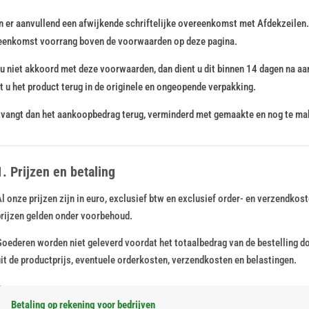
n er aanvullend een afwijkende schriftelijke overeenkomst met Afdekzeilen
eenkomst voorrang boven de voorwaarden op deze pagina.
u niet akkoord met deze voorwaarden, dan dient u dit binnen 14 dagen na a
t u het product terug in de originele en ongeopende verpakking.
tvangt dan het aankoopbedrag terug, verminderd met gemaakte en nog te ma
1. Prijzen en betaling
l onze prijzen zijn in euro, exclusief btw en exclusief order- en verzendko
prijzen gelden onder voorbehoud.
Goederen worden niet geleverd voordat het totaalbedrag van de bestelling do
it de productprijs, eventuele orderkosten, verzendkosten en belastingen.
Betaling op rekening voor bedrijven