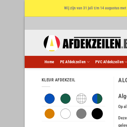
Wij zijn van 31 juli t/m 14 augustus m
Ga
naar
inhoud
Home
PE Afdekzeilen
PVC Afdekzeilen
AL
KLEUR AFDEKZEIL
Alg
Op al
Deze 
gele