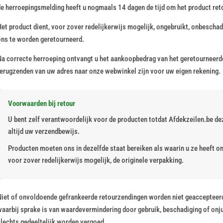
de herroepingsmelding heeft u nogmaals 14 dagen de tijd om het product reto
et product dient, voor zover redelijkerwijs mogelijk, ongebruikt, onbeschad
ons te worden geretourneerd.
Na correcte herroeping ontvangt u het aankoopbedrag van het geretourneerde
terugzenden van uw adres naar onze webwinkel zijn voor uw eigen rekening.
Voorwaarden bij retour
U bent zelf verantwoordelijk voor de producten totdat Afdekzeilen.be d
altijd uw verzendbewijs.
Producten moeten ons in dezelfde staat bereiken als waarin u ze heeft on
voor zover redelijkerwijs mogelijk, de originele verpakking.
Niet of onvoldoende gefrankeerde retourzendingen worden niet geaccepteerd
waarbij sprake is van waardevermindering door gebruik, beschadiging of onj
slechts gedeeltelijk worden vergoed.