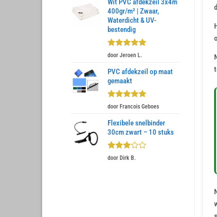
Wit PVC afdekzeil 3x4m
400gr/m² | Zwaar,
Waterdicht & UV-
H
bestendig
Gewaardeerd
door Jeroen L.
5
uit 5
PVC afdekzeil op maat
gemaakt
Gewaardeerd
door Francois Geboes
5
uit 5
Flexibele snelbinder
30cm zwart – 10 stuks
Gewaardeerd
door Dirk B.
3
uit 5