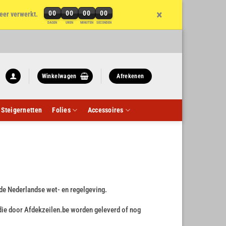
×
00
00
00
00
eer verwerkt.
DAGEN
UREN
MINUTEN
SECONDEN
Winkelwagen
Afrekenen
Steigernetten
Folies
Accessoires
 de Nederlandse wet- en regelgeving.
 die door Afdekzeilen.be worden geleverd of nog