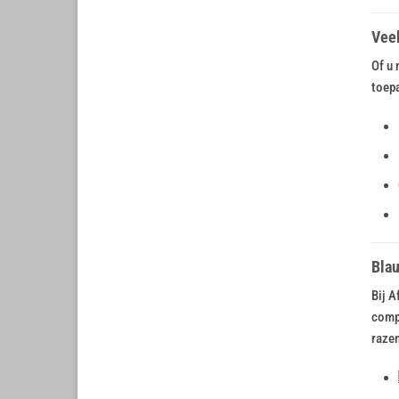
Vee
Of u 
toepa
Blau
Bij A
compa
razen