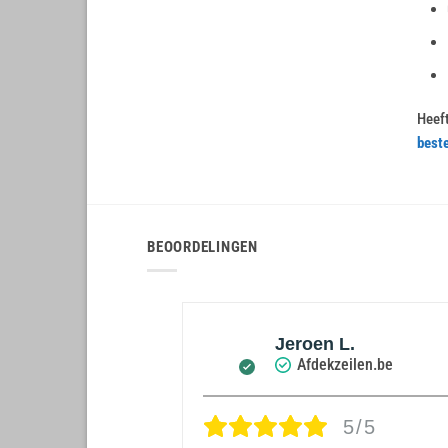
Heeft
beste
BEOORDELINGEN
 De Greef
Jeroen L.
zeilen.be
Afdekzeilen.be
5/5
5/5