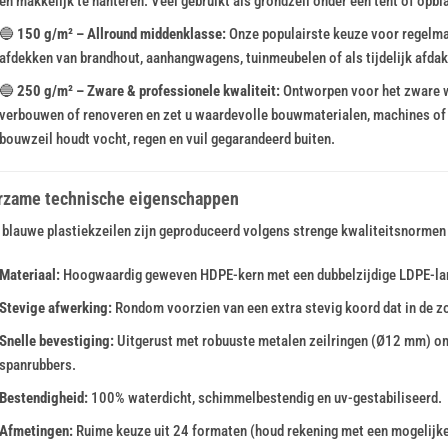
en makkelijk te hanteren. Veel gebruikt als grondzeil onder een tent of op
🔵
150 g/m² – Allround middenklasse:
Onze populairste keuze voor regelmat
afdekken van brandhout, aanhangwagens, tuinmeubelen of als tijdelijk afda
🔵
250 g/m² – Zware & professionele kwaliteit:
Ontworpen voor het zware we
verbouwen of renoveren en zet u waardevolle bouwmaterialen, machines of p
bouwzeil houdt vocht, regen en vuil gegarandeerd buiten.
rzame technische eigenschappen
blauwe plastiekzeilen zijn geproduceerd volgens strenge kwaliteitsnormen
Materiaal:
Hoogwaardig geweven HDPE-kern met een dubbelzijdige LDPE-la
Stevige afwerking:
Rondom voorzien van een extra stevig koord dat in de z
Snelle bevestiging:
Uitgerust met robuuste metalen zeilringen (Ø12 mm) o
spanrubbers.
Bestendigheid:
100% waterdicht, schimmelbestendig en uv-gestabiliseerd.
Afmetingen:
Ruime keuze uit 24 formaten (houd rekening met een mogelijke 