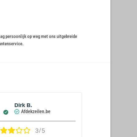
raag persoonlijk op weg met ons uitgebreide
antenservice.
Dirk B.
Dirk B.
Afdekzeilen.be
Afdekz
3/5