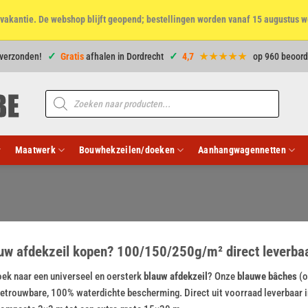
et vakantie. De webshop blijft geopend; bestellingen worden vanaf 15 augustus w
 verzonden!
Gratis
afhalen in Dordrecht
4,7
★★★★★
op 960 beoord
Producten
zoeken
Maatwerk
Bouwhekzeilen/doeken
Aanhangwagennetten
uw afdekzeil kopen? 100/150/250g/m² direct leverbaar
ek naar een universeel en oersterk
blauw afdekzeil
? Onze
blauwe bâches
(o
etrouwbare, 100% waterdichte bescherming. Direct uit voorraad leverbaar i