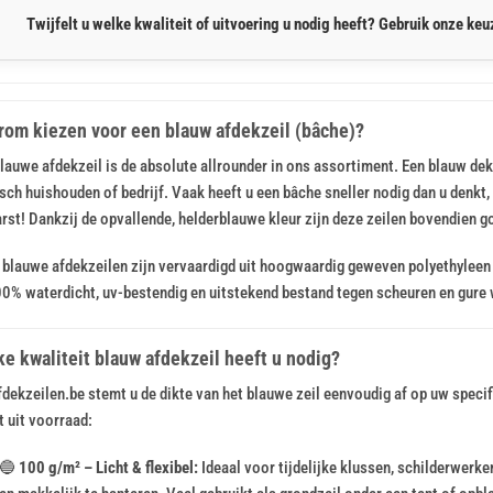
Twijfelt u welke kwaliteit of uitvoering u nodig heeft? Gebruik onze keuz
om kiezen voor een blauw afdekzeil (bâche)?
lauwe afdekzeil is de absolute allrounder in ons assortiment. Een blauw dek
sch huishouden of bedrijf. Vaak heeft u een bâche sneller nodig dan u denkt
rst! Dankzij de opvallende, helderblauwe kleur zijn deze zeilen bovendien 
blauwe afdekzeilen zijn vervaardigd uit hoogwaardig geweven polyethyleen (
00% waterdicht, uv-bestendig en uitstekend bestand tegen scheuren en gur
e kwaliteit blauw afdekzeil heeft u nodig?
fdekzeilen.be stemt u de dikte van het blauwe zeil eenvoudig af op uw specif
t uit voorraad:
🔵
100 g/m² – Licht & flexibel:
Ideaal voor tijdelijke klussen, schilderwerke