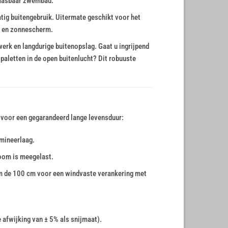
blaasbaar zwembad.
ig buitengebruik. Uitermate geschikt voor het
k en zonnescherm.
rk en langdurige buitenopslag. Gaat u ingrijpend
aletten in de open buitenlucht? Dit robuuste
 voor een gegarandeerd lange levensduur:
mineerlaag.
oom is meegelast.
m de 100 cm voor een windvaste verankering met
afwijking van ± 5% als snijmaat).