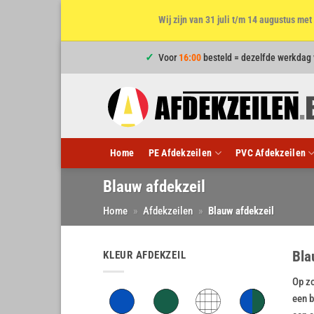
Wij zijn van 31 juli t/m 14 augustus m
Ga
Voor
16:00
besteld = dezelfde werkdag
naar
inhoud
Home
PE Afdekzeilen
PVC Afdekzeilen
Blauw afdekzeil
Home
»
Afdekzeilen
»
Blauw afdekzeil
Bla
KLEUR AFDEKZEIL
Op zo
een b