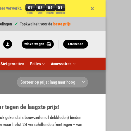
×
07
03
04
50
eer verwerkt.
7
DAGEN
UREN
MINUTEN
SECONDEN
dagen,
3
elingen
Topkwaliteit voor de
beste prijs
uren,
4
minuten
Winkelwagen
Afrekenen
en
50
seconden
Steigernetten
Folies
Accessoires
 tegen de laagste prijs!
ok gekend als bouwzeilen of dekkleden) bieden
n maar liefst 24 verschillende afmetingen – van