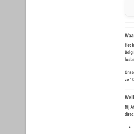
Waar
Het b
Belgi
losba
Onze 
ze 1
Welk
Bij A
direc