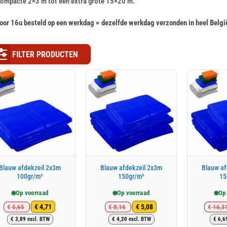
compacte 2×3 m tot een extra grote 15×20 m.
oor 16u besteld op een werkdag = dezelfde werkdag verzonden in heel Belgi
FILTER PRODUCTEN
Blauw afdekzeil 2x3m
Blauw afdekzeil 2x3m
Blauw af
100gr/m²
150gr/m²
15
Op voorraad
Op voorraad
Op
€
4,71
€
5,08
€
5,65
€
8,16
€
16,3
Oorspronkelijke
Huidige
Oorspronkelijke
Huidige
€
3,89
excl. BTW
€
4,20
excl. BTW
€
6,6
prijs
prijs
prijs
prijs