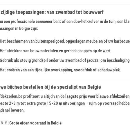
lzijdige toepassingen: van zwembad tot bouwwerf
nu een professionele aannemer bent of een doe-het-zelver in de tuin, een bl
ssingen in België zijn:
Het beschermen van buitenspeelgoed, opgeslagen meubelen of uw barbecue t
Het afdekken van bouwmaterialen en gereedschappen op de werf.
Gebruik als stevig grondzeil onder uw zwembad of jacuzzi om beschadigin
Het creëren van een tijdelijke overkapping, noodafdak of schaduwplek.
we bâches bestellen bij de specialist van België
fdekzeilen.be profiteert u altijd van de
laagste prijs voor blauwe afdekzeilen
cte 2×3 m tot extra grote 15×20 m uitvoeringen – ruim op voorraad hebben
dsnel leveren.
🇧🇪 Grote eigen voorraad in België