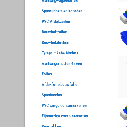
Aanhangwagennetten
Spanrubbers en koorden
PVC Afdekzeilen
Bouwhekzeilen
Bouwhekdoeken
Tyraps – kabelbinders
Aanhangernetten 45mm
Folies
Afdekfolie bouwfolie
Spanbanden
PVC cargo containerzeilen
Fijnmazige containernetten
Puinzakken