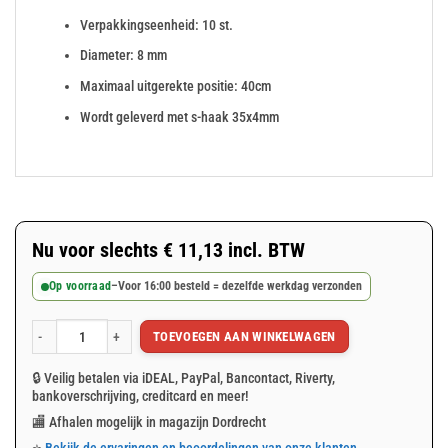
Verpakkingseenheid: 10 st.
Diameter: 8 mm
Maximaal uitgerekte positie: 40cm
Wordt geleverd met s-haak 35x4mm
Nu voor slechts
€
11,13
incl. BTW
Op voorraad
–
Voor 16:00 besteld = dezelfde werkdag verzonden
TOEVOEGEN AAN WINKELWAGEN
Spanrubbers zwart 25cm met S-haak 10 st. aantal
🔒 Veilig betalen via iDEAL, PayPal, Bancontact, Riverty,
bankoverschrijving, creditcard en meer!
🏬 Afhalen mogelijk in magazijn Dordrecht