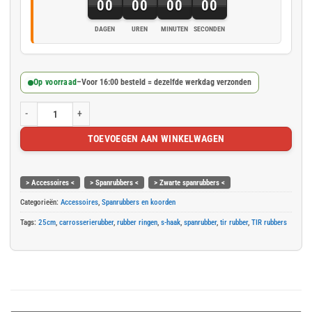
00
00
00
00
DAGEN
UREN
MINUTEN
SECONDEN
Op voorraad
–
Voor 16:00 besteld = dezelfde werkdag verzonden
Spanrubbers zwart 25cm met S-haak 10 st. aantal
TOEVOEGEN AAN WINKELWAGEN
> Accessoires <
> Spanrubbers <
> Zwarte spanrubbers <
Categorieën:
Accessoires
,
Spanrubbers en koorden
Tags:
25cm
,
carrosserierubber
,
rubber ringen
,
s-haak
,
spanrubber
,
tir rubber
,
TIR rubbers