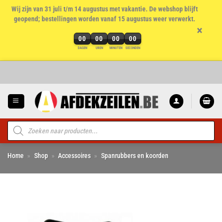
Wij zijn van 31 juli t/m 14 augustus met vakantie. De webshop blijft
geopend; bestellingen worden vanaf 15 augustus weer verwerkt.
×
00
00
00
00
DAGEN
UREN
MINUTEN
SECONDEN
Ga
naar
inhoud
Producten
zoeken
Home
»
Shop
»
Accessoires
»
Spanrubbers en koorden