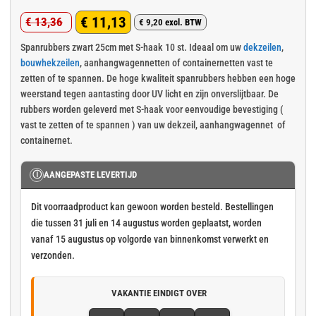
Gewaardeerd
5
€
11,13
€
13,36
4.8
op 5
€
9,20
excl. BTW
Oorspronkelijke
Huidige
gebaseerd
op
klant
prijs
prijs
Spanrubbers zwart 25cm met S-haak 10 st. Ideaal om uw
dekzeilen
,
waarderingen
bouwhekzeilen
, aanhangwagennetten of containernetten vast te
was:
is:
zetten of te spannen. De hoge kwaliteit spanrubbers hebben een hoge
€ 13,36.
€ 11,13.
weerstand tegen aantasting door UV licht en zijn onverslijtbaar. De
rubbers worden geleverd met S-haak voor eenvoudige bevestiging (
vast te zetten of te spannen ) van uw dekzeil, aanhangwagennet of
containernet.
Ⓘ
AANGEPASTE LEVERTIJD
Dit voorraadproduct kan gewoon worden besteld. Bestellingen
die tussen 31 juli en 14 augustus worden geplaatst, worden
vanaf 15 augustus op volgorde van binnenkomst verwerkt en
verzonden.
VAKANTIE EINDIGT OVER