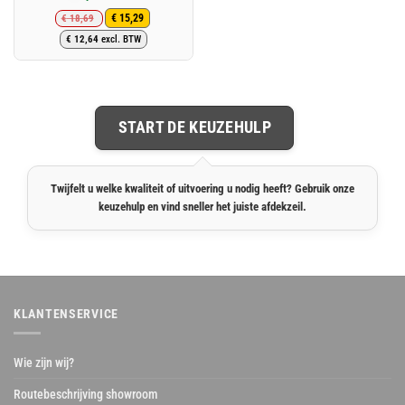
€
18,69
€
15,29
Oorspronkelijke
Huidige
€
12,64
excl. BTW
prijs
prijs
was:
is:
€ 18,69.
€ 15,29.
START DE KEUZEHULP
Twijfelt u welke kwaliteit of uitvoering u nodig heeft? Gebruik onze
keuzehulp en vind sneller het juiste afdekzeil.
KLANTENSERVICE
Wie zijn wij?
Routebeschrijving showroom