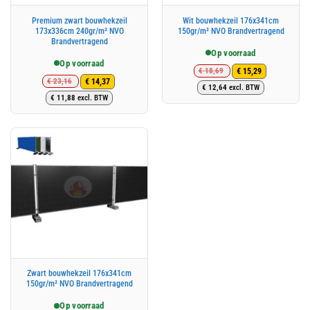
Premium zwart bouwhekzeil
Wit bouwhekzeil 176x341cm
173x336cm 240gr/m² NVO
150gr/m² NVO Brandvertragend
Brandvertragend
Op voorraad
Op voorraad
€
18,69
€
15,29
€
23,16
€
14,37
Oorspronkelijke
Huidige
€
12,64
excl. BTW
Oorspronkelijke
Huidige
prijs
prijs
€
11,88
excl. BTW
prijs
prijs
was:
is:
was:
is:
€ 18,69.
€ 15,29.
€ 23,16.
€ 14,37.
Zwart bouwhekzeil 176x341cm
150gr/m² NVO Brandvertragend
Op voorraad