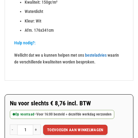
Kwaliteit: 150gr/m²
Waterdicht
Kleur: Wit
Afm. 176x341cm
Hulp nodig?:
Wellicht dat we u kunnen helpen met ons
besteladvies
waarin
de verschillende kwaliteiten worden besproken.
Nu voor slechts
€
8,76
incl. BTW
Op voorraad
–
Voor 16:00 besteld = dezelfde werkdag verzonden
TOEVOEGEN AAN WINKELWAGEN
Wit bouwhekzeil 176x341cm 150gr/m² aantal