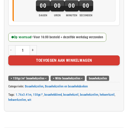
00
00
00
00
DAGEN
UREN
MINUTEN
SECONDEN
Op voorraad
–
Voor 16:00 besteld = dezelfde werkdag verzonden
Wit bouwhekzeil 176x341cm 150gr/m² aantal
TOEVOEGEN AAN WINKELWAGEN
> 150gr/m² bouwhekzeilen <
> Witte bouwhekzeilen <
bouwhekzeilen
Categorieën:
Bouwhekzeilen
,
Bouwhekzeilen en bouwhekdoeken
Tags:
1.76x3.41m
,
150gr/²
,
bouwhekkleed
,
bouwhekzeil
,
bouwhekzeilen
,
hekwerkzeil
,
hekwerkzeilen
,
wit