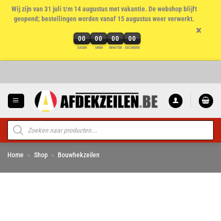
Wij zijn van 31 juli t/m 14 augustus met vakantie. De webshop blijft
geopend; bestellingen worden vanaf 15 augustus weer verwerkt.
×
00
00
00
00
DAGEN
UREN
MINUTEN
SECONDEN
Ga
naar
inhoud
Producten
zoeken
Home
»
Shop
»
Bouwhekzeilen