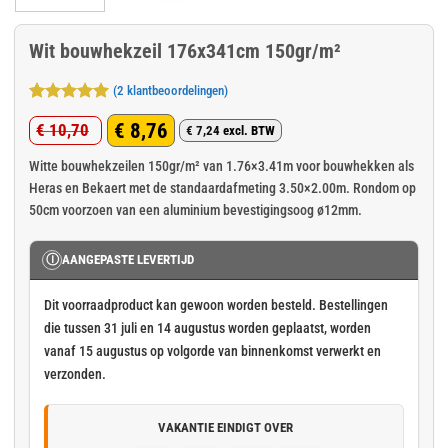
Wit bouwhekzeil 176x341cm 150gr/m²
(
2
klantbeoordelingen)
Gewaardeerd
2
€
8,76
€
10,70
5
op 5
€
7,24
excl. BTW
Oorspronkelijke
Huidige
gebaseerd
op
klant
prijs
prijs
Witte bouwhekzeilen 150gr/m² van 1.76×3.41m voor bouwhekken als
waarderingen
Heras en Bekaert met de standaardafmeting 3.50×2.00m. Rondom op
was:
is:
50cm voorzoen van een aluminium bevestigingsoog ø12mm.
€ 10,70.
€ 8,76.
Ⓘ
AANGEPASTE LEVERTIJD
Dit voorraadproduct kan gewoon worden besteld. Bestellingen
die tussen 31 juli en 14 augustus worden geplaatst, worden
vanaf 15 augustus op volgorde van binnenkomst verwerkt en
verzonden.
VAKANTIE EINDIGT OVER