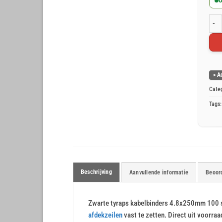
O
Zwar
> A
Cate
Tags
Beschrijving
Aanvullende informatie
Beoord
Zwarte tyraps kabelbinders 4.8x250mm 100 s
afdekzeilen
vast te zetten. Direct uit voorraa