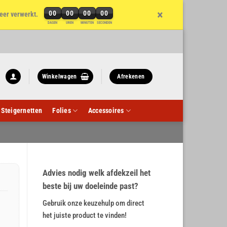
×
00
00
00
00
eer verwerkt.
DAGEN
UREN
MINUTEN
SECONDEN
Winkelwagen
Afrekenen
Steigernetten
Folies
Accessoires
Advies nodig welk afdekzeil het
beste bij uw doeleinde past?
Gebruik onze keuzehulp om direct
het juiste product te vinden!