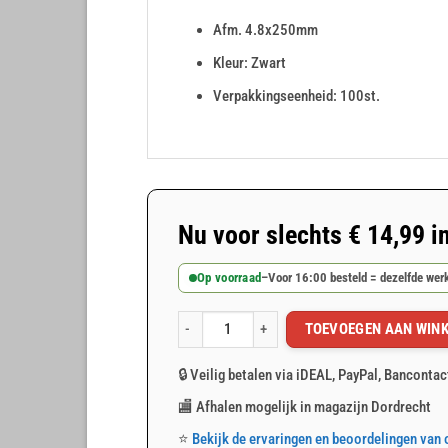
Afm. 4.8x250mm
Kleur: Zwart
Verpakkingseenheid: 100st.
Nu voor slechts
€
14,99
i
Op voorraad
–
Voor 16:00 besteld = dezelfde we
TOEVOEGEN AAN WIN
Zwarte tyraps kabelbinders 7.6x300mm 100 stuk
🔒 Veilig betalen via iDEAL, PayPal, Bancontac
🏬 Afhalen mogelijk in magazijn Dordrecht
⭐
Bekijk de ervaringen en beoordelingen van 