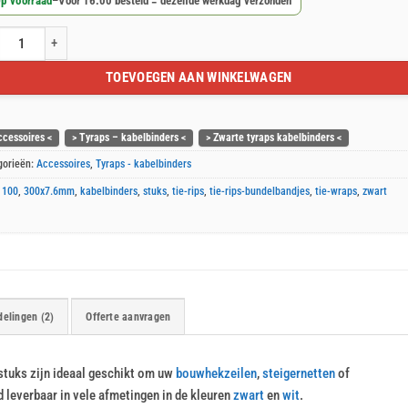
p voorraad
–
Voor 16:00 besteld = dezelfde werkdag verzonden
te tyraps kabelbinders 7.6x300mm 100 stuks aantal
TOEVOEGEN AAN WINKELWAGEN
ccessoires <
> Tyraps – kabelbinders <
> Zwarte tyraps kabelbinders <
gorieën:
Accessoires
,
Tyraps - kabelbinders
:
100
,
300x7.6mm
,
kabelbinders
,
stuks
,
tie-rips
,
tie-rips-bundelbandjes
,
tie-wraps
,
zwart
elingen (2)
Offerte aanvragen
tuks zijn ideaal geschikt om uw
bouwhekzeilen
,
steigernetten
of
d leverbaar in vele afmetingen in de kleuren
zwart
en
wit
.