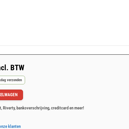
ncl. BTW
rkdag verzonden
KELWAGEN
s aantal
t, Riverty, bankoverschrijving, creditcard en meer!
onze klanten