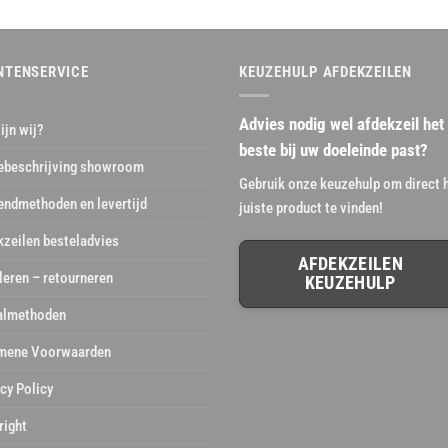
NTENSERVICE
KEUZEHULP AFDEKZEILEN
Advies nodig wel afdekzeil het
ijn wij?
beste bij uw doeleinde past?
ebeschrijving showroom
Gebruik onze keuzehulp om direct 
endmethoden en levertijd
juiste product te vinden!
kzeilen besteladvies
AFDEKZEILEN
leren – retourneren
KEUZEHULP
almethoden
mene Voorwaarden
cy Policy
right