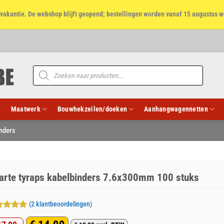
et vakantie. De webshop blijft geopend; bestellingen worden vanaf 15 augustus w
Producten
zoeken
Maatwerk
Bouwhekzeilen/doeken
Aanhangwagennetten
inders
arte tyraps kabelbinders 7.6x300mm 100 stuks
(
2
klantbeoordelingen)
aardeerd