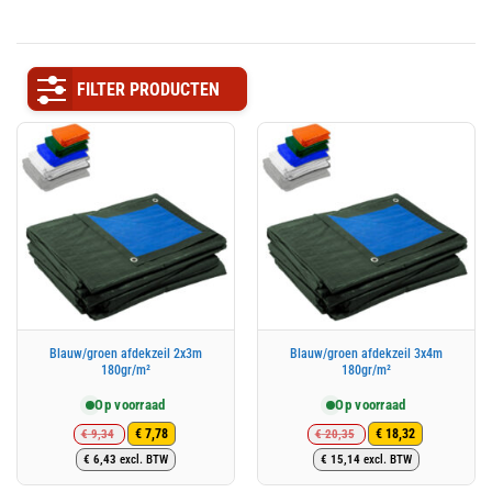
FILTER PRODUCTEN
Blauw/groen afdekzeil 2x3m
Blauw/groen afdekzeil 3x4m
180gr/m²
180gr/m²
Op voorraad
Op voorraad
€
9,34
€
20,35
€
7,78
€
18,32
Oorspronkelijke
Huidige
Oorspronkelijke
Huidige
€
6,43
excl. BTW
€
15,14
excl. BTW
prijs
prijs
prijs
prijs
was:
is:
was:
is: