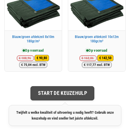
Blauw/groen afdekzeil 8x10m
Blauw/groen afdekzeil 10x12m
180gr/m²
180gr/m²
Op voorraad
Op voorraad
€
108,96
€
162,86
€
90,80
€
142,50
Oorspronkelijke
Huidige
Oorspronkelijke
Huidige
€
75,04
excl. BTW
€
117,77
excl. BTW
prijs
prijs
prijs
prijs
was:
is:
was:
is:
€ 108,96.
€ 90,80.
€ 162,86.
€ 142,50.
START DE KEUZEHULP
Twijfelt u welke kwaliteit of uitvoering u nodig heeft? Gebruik onze
keuzehulp en vind sneller het juiste afdekzeil.