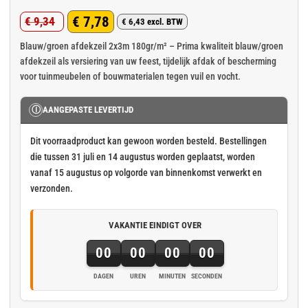
Gewaardeerd
5
€
7,78
€
9,34
4.8
op 5
€
6,43
excl. BTW
Oorspronkelijke
Huidige
gebaseerd
op
klant
prijs
prijs
Blauw/groen afdekzeil 2x3m 180gr/m² – Prima kwaliteit blauw/groen
waarderingen
afdekzeil als versiering van uw feest, tijdelijk afdak of bescherming
was:
is:
voor tuinmeubelen of bouwmaterialen tegen vuil en vocht.
€ 9,34.
€ 7,78.
Ⓘ
AANGEPASTE LEVERTIJD
Dit voorraadproduct kan gewoon worden besteld. Bestellingen
die tussen 31 juli en 14 augustus worden geplaatst, worden
vanaf 15 augustus op volgorde van binnenkomst verwerkt en
verzonden.
VAKANTIE EINDIGT OVER
00
00
00
00
DAGEN
UREN
MINUTEN
SECONDEN