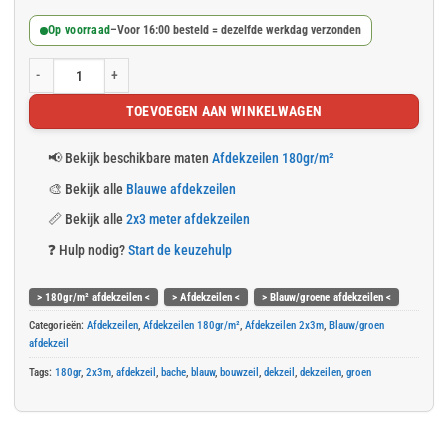
Op voorraad
–
Voor 16:00 besteld = dezelfde werkdag verzonden
Blauw/groen afdekzeil 2x3m 180gr/m² aantal
TOEVOEGEN AAN WINKELWAGEN
📢
Bekijk beschikbare maten
Afdekzeilen 180gr/m²
🎨
Bekijk alle
Blauwe afdekzeilen
📏
Bekijk alle
2x3 meter afdekzeilen
❓
Hulp nodig?
Start de keuzehulp
> 180gr/m² afdekzeilen <
> Afdekzeilen <
> Blauw/groene afdekzeilen <
Categorieën:
Afdekzeilen
,
Afdekzeilen 180gr/m²
,
Afdekzeilen 2x3m
,
Blauw/groen
afdekzeil
Tags:
180gr
,
2x3m
,
afdekzeil
,
bache
,
blauw
,
bouwzeil
,
dekzeil
,
dekzeilen
,
groen