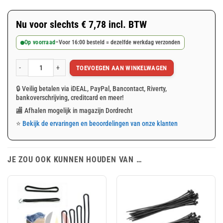
Nu voor slechts
€
7,78
incl. BTW
Op voorraad
–
Voor 16:00 besteld = dezelfde werkdag verzonden
TOEVOEGEN AAN WINKELWAGEN
Blauw/groen afdekzeil 2x3m 180gr/m² aantal
🔒 Veilig betalen via iDEAL, PayPal, Bancontact, Riverty,
bankoverschrijving, creditcard en meer!
🏬 Afhalen mogelijk in magazijn Dordrecht
⭐
Bekijk de ervaringen en beoordelingen van onze klanten
JE ZOU OOK KUNNEN HOUDEN VAN …