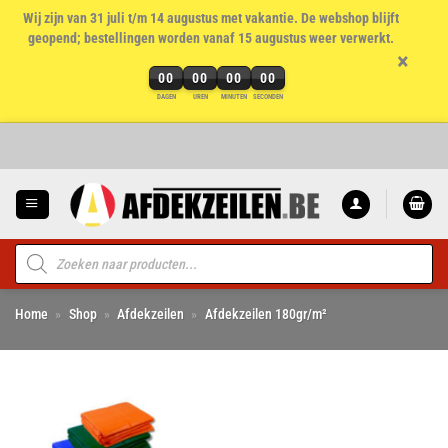
Wij zijn van 31 juli t/m 14 augustus met vakantie. De webshop blijft
geopend; bestellingen worden vanaf 15 augustus weer verwerkt.
×
00
00
00
00
DAGEN
UREN
MINUTEN
SECONDEN
Ga
naar
inhoud
Producten
zoeken
Home
»
Shop
»
Afdekzeilen
»
Afdekzeilen 180gr/m²