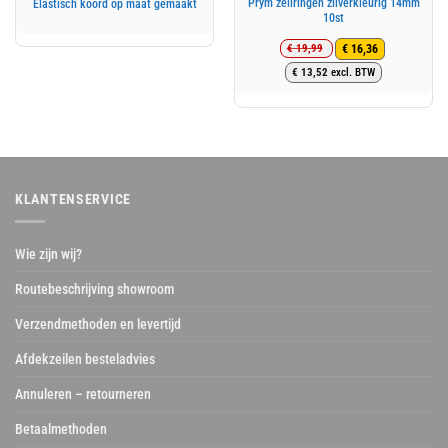
Prym zeilringen zilverkleurig 14mm
Elastisch koord op maat gemaakt
10st
€
19,99
€
16,36
Oorspronkelijke
Huidige
€
13,52
excl. BTW
prijs
prijs
was:
is:
€ 19,99.
€ 16,36.
KLANTENSERVICE
Wie zijn wij?
Routebeschrijving showroom
Verzendmethoden en levertijd
Afdekzeilen besteladvies
Annuleren – retourneren
Betaalmethoden