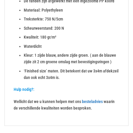
De randen zijn afgewerkt met een ingezoomd PP koord
Materiaal: Polyethyleen
Treksterkte: 750 N/5cm
Scheurweerstand: 200 N
Kwaliteit: 180 gr/m²
Waterdicht
Kleur: 1 zijde blauw, andere zijde groen. ( aan de blauwe
zijde zit 2 cm groene omslag met bevestigingsringen )
‘Finished size’ maten. Dit betekent dat uw 3x4m afdekzeil
dan ook echt 3x4m is.
Hulp nodig?:
Wellicht dat we u kunnen helpen met ons
besteladvies
waarin
de verschillende kwaliteiten worden besproken.