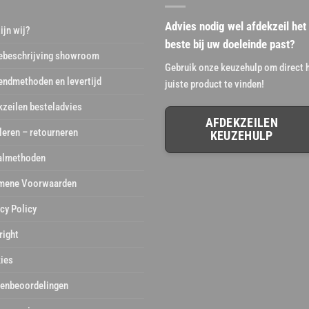
Advies nodig wel afdekzeil het
ijn wij?
beste bij uw doeleinde past?
ebeschrijving showroom
Gebruik onze keuzehulp om direct 
endmethoden en levertijd
juiste product te vinden!
kzeilen besteladvies
AFDEKZEILEN
leren – retourneren
KEUZEHULP
almethoden
mene Voorwaarden
cy Policy
right
ies
tenbeoordelingen