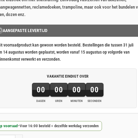
js
js
angwagennetten, reclamedoeken, trampoline, maar ook voor het bundelen 
s:
en, dozen enz.
12,07.
10,92.
Ⓘ
AANGEPASTE LEVERTIJD
it voorraadproduct kan gewoon worden besteld. Bestellingen die tussen 31 juli
n 14 augustus worden geplaatst, worden vanaf 15 augustus op volgorde van
innenkomst verwerkt en verzonden.
VAKANTIE EINDIGT OVER
00
00
00
00
DAGEN
UREN
MINUTEN
SECONDEN
p voorraad
–
Voor 16:00 besteld = dezelfde werkdag verzonden