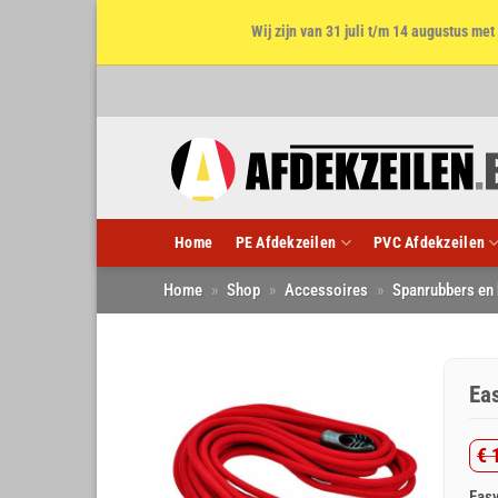
Wij zijn van 31 juli t/m 14 augustus m
Ga
naar
inhoud
Home
PE Afdekzeilen
PVC Afdekzeilen
Home
»
Shop
»
Accessoires
»
Spanrubbers en
Eas
€
1
Oo
Hu
Easy