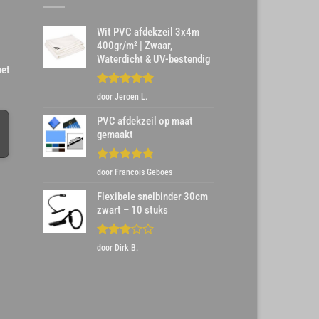
Wit PVC afdekzeil 3x4m
400gr/m² | Zwaar,
Waterdicht & UV-bestendig
het
Gewaardeerd
door Jeroen L.
5
uit 5
PVC afdekzeil op maat
gemaakt
Gewaardeerd
door Francois Geboes
5
uit 5
Flexibele snelbinder 30cm
zwart – 10 stuks
Gewaardeerd
door Dirk B.
3
uit 5