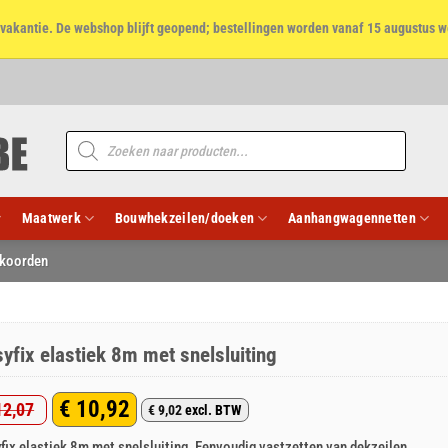
et vakantie. De webshop blijft geopend; bestellingen worden vanaf 15 augustus w
Producten
zoeken
Maatwerk
Bouwhekzeilen/doeken
Aanhangwagennetten
 koorden
yfix elastiek 8m met snelsluiting
€
10,92
2,07
€
9,02
excl. BTW
rspronkelijke
idige
fix elastiek 8m met snelsluiting. Eenvoudig vastzetten van dekzeilen,