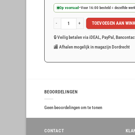
Op voorraad
–
Voor 16:00 besteld = dezelfde we
TOEVOEGEN AAN WIN
Easyfix elastiek 8m met snelsluiting aantal
🔒 Veilig betalen via iDEAL, PayPal, Bancontac
🏬 Afhalen mogelijk in magazijn Dordrecht
BEOORDELINGEN
Geen beoordelingen om te tonen
CONTACT
KLA