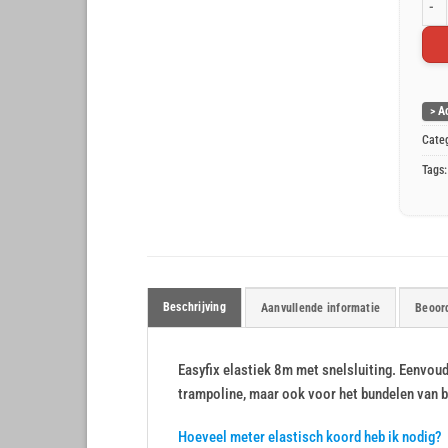
Easy
> A
Cate
Tags
Beschrijving
Aanvullende informatie
Beoord
Easyfix elastiek 8m met snelsluiting. Eenvo
trampoline, maar ook voor het bundelen van b
Hoeveel meter elastisch koord heb ik nodig?