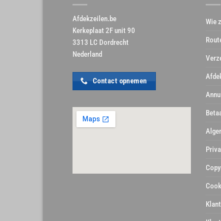
Afdekzeilen.be
Wie z
Kerkeplaat 2F unit 90
Rout
3313 LC Dordrecht
Nederland
Verz
Afde
Contact opnemen
Annu
Beta
Alge
Priva
Copy
Cook
Klan