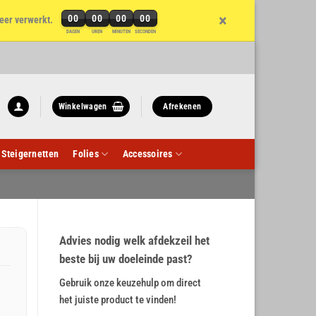
×
00
00
00
00
eer verwerkt.
DAGEN
UREN
MINUTEN
SECONDEN
Winkelwagen
Afrekenen
Steigernetten
Folies
Accessoires
Advies nodig welk afdekzeil het
beste bij uw doeleinde past?
Gebruik onze keuzehulp om direct
het juiste product te vinden!