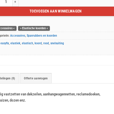
fix elastiek 8m met snelsluiting aantal
TOEVOEGEN AAN WINKELWAGEN
ccessoires <
> Elastische koorden <
gorieën:
Accessoires
,
Spanrubbers en koorden
:
easyfix
,
elastiek
,
elastisch
,
koord
,
rood
,
snelsuiting
elingen (0)
Offerte aanvragen
udig vastzetten van dekzeilen, aanhangwagennetten, reclamedoeken,
uizen, dozen enz.