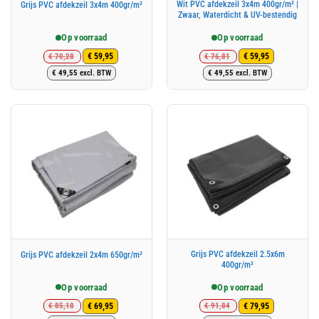
Wit PVC afdekzeil 3x4m 400gr/m² |
Grijs PVC afdekzeil 3x4m 400gr/m²
Zwaar, Waterdicht & UV-bestendig
Op voorraad
Op voorraad
€
70,28
€
76,81
€
59,95
€
59,95
Oorspronkelijke
Huidige
Oorspronkelijke
Huidige
€
49,55
excl. BTW
€
49,55
excl. BTW
prijs
prijs
prijs
prijs
was:
is:
was:
is:
€ 70,28.
€ 59,95.
€ 76,81.
€ 59,95.
Grijs PVC afdekzeil 2.5x6m
Grijs PVC afdekzeil 2x4m 650gr/m²
400gr/m²
Op voorraad
Op voorraad
€
85,18
€
91,84
€
69,95
€
79,95
Oorspronkelijke
Huidige
Oorspronkelijke
Huidige