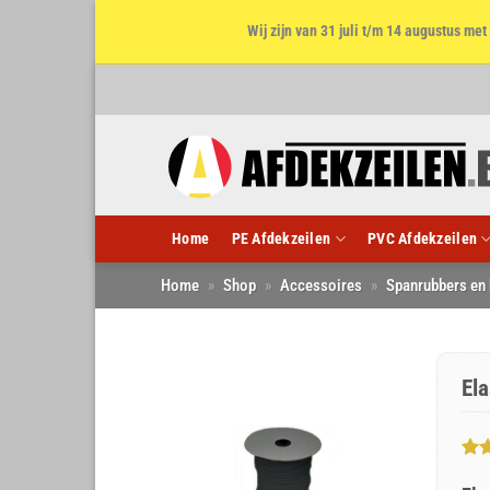
Wij zijn van 31 juli t/m 14 augustus m
Ga
naar
inhoud
Home
PE Afdekzeilen
PVC Afdekzeilen
Home
»
Shop
»
Accessoires
»
Spanrubbers en
El
Gew
20