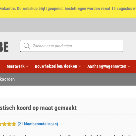
et vakantie. De webshop blijft geopend; bestellingen worden vanaf 15 augustus w
Producten
zoeken
Maatwerk
Bouwhekzeilen/doeken
Aanhangwagennetten
 koorden
astisch koord op maat gemaakt
(
21
klantbeoordelingen)
aardeerd