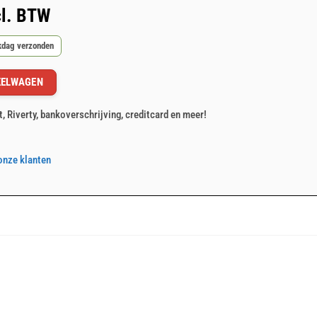
l. BTW
rkdag verzonden
KELWAGEN
t, Riverty, bankoverschrijving, creditcard en meer!
onze klanten