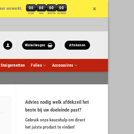
×
00
00
00
00
eer verwerkt.
DAGEN
UREN
MINUTEN
SECONDEN
Winkelwagen
Afrekenen
Steigernetten
Folies
Accessoires
Advies nodig welk afdekzeil het
beste bij uw doeleinde past?
Gebruik onze keuzehulp om direct
het juiste product te vinden!