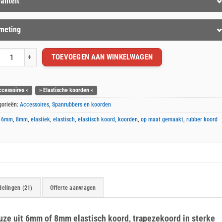
aliteit
6mm | € 0,80 p/m
meting
8mm | € 1,00 p/m
engte in meters
*
w keuze
*
TOEVOEGEN AAN WINKELWAGEN
tisch koord op maat gemaakt aantal
ccessoires <
> Elastische koorden <
in: 1
ax: 100
gorieën:
Accessoires
,
Spanrubbers en koorden
:
6mm
,
8mm
,
elastiek
,
elastisch
,
elastisch koord
,
koorden
,
op maat gemaakt
,
rubber koord
elingen (21)
Offerte aanvragen
uze uit 6mm of 8mm elastisch koord, trapezekoord in sterke