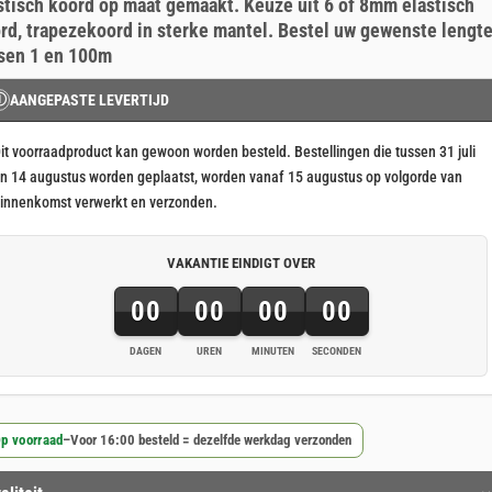
5
op 5
stisch koord op maat gemaakt. Keuze uit 6 of 8mm elastisch
aseerd
rd, trapezekoord in sterke mantel. Bestel uw gewenste lengt
klant
sen 1 en 100m
rderingen
Ⓘ
AANGEPASTE LEVERTIJD
it voorraadproduct kan gewoon worden besteld. Bestellingen die tussen 31 juli
n 14 augustus worden geplaatst, worden vanaf 15 augustus op volgorde van
innenkomst verwerkt en verzonden.
VAKANTIE EINDIGT OVER
00
00
00
00
DAGEN
UREN
MINUTEN
SECONDEN
p voorraad
–
Voor 16:00 besteld = dezelfde werkdag verzonden