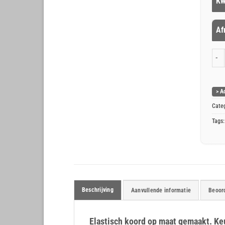
Kw
Af
L
U
Elas
> A
M
M
Cate
Tags
Beschrijving
Aanvullende informatie
Beoord
Elastisch koord op maat gemaakt. Ke