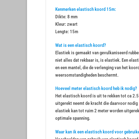
Kenmerken elastisch koord 15m:
Dikte: 8 mm
Kleur: zwart
Lengte: 15m
Wat is een elastisch koord?
Elastiek is gemaakt van gevulkaniseerd rubber
niet alles dat rekbaar is, is elastiek. Een elas
en een mantel, die de verlenging van het koord
weersomstandigheden beschermt.
Hoeveel meter elastisch koord heb ik nodig?
Het elastisch koord is uit te rekken tot ca 2
uitgerekt neemt de kracht die daarvoor nodig 
elastiek kan tot ruim 2 meter worden uitgere
optimale spanning.
Waar kan ik een elastisch koord voor gebruik