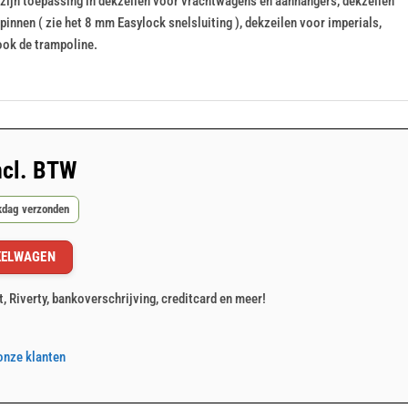
zijn toepassing in dekzeilen voor vrachtwagens en aanhangers, dekzeilen
nnen ( zie het 8 mm Easylock snelsluiting ), dekzeilen voor imperials,
ook de trampoline.
ncl. BTW
rkdag verzonden
KELWAGEN
t, Riverty, bankoverschrijving, creditcard en meer!
onze klanten