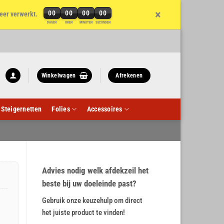
×
00
00
00
00
eer verwerkt.
DAGEN
UREN
MINUTEN
SECONDEN
Winkelwagen
Afrekenen
Steigernetten
Folies
Accessoires
Advies nodig welk afdekzeil het
beste bij uw doeleinde past?
Gebruik onze keuzehulp om direct
het juiste product te vinden!