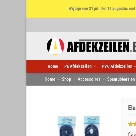
Wij zijn van 31 juli t/m 14 augustus m
Ga
naar
inhoud
Home
PE Afdekzeilen
PVC Afdekzeilen
Home
»
Shop
»
Accessoires
»
Spanrubbers en
El
Gew
2