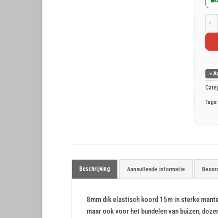
O
Elas
> A
Cate
Tags
Beschrijving
Aanvullende informatie
Beoord
8mm dik elastisch koord 15m in sterke mante
maar ook voor het bundelen van buizen, doze