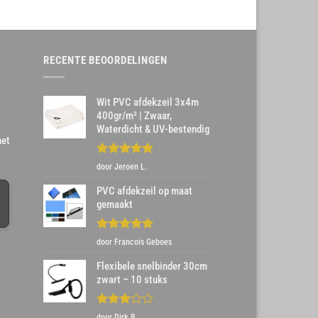
RECENTE BEOORDELINGEN
Wit PVC afdekzeil 3x4m
400gr/m² | Zwaar,
Waterdicht & UV-bestendig
het
Gewaardeerd
door Jeroen L.
5
uit 5
PVC afdekzeil op maat
gemaakt
Gewaardeerd
door Francois Geboes
5
uit 5
Flexibele snelbinder 30cm
zwart – 10 stuks
Gewaardeerd
door Dirk B.