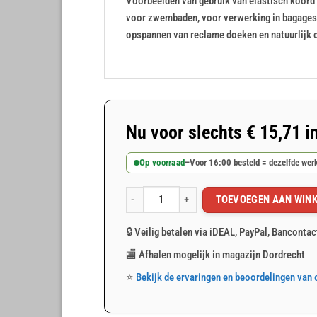
Voorbeelden van gebruik van elastisch koord 
voor zwembaden, voor verwerking in bagagespi
opspannen van reclame doeken en natuurlijk 
Nu voor slechts
€
15,71
i
Op voorraad
–
Voor 16:00 besteld = dezelfde we
TOEVOEGEN AAN WIN
Elastisch koord 15m ( 8mm ) aantal
🔒 Veilig betalen via iDEAL, PayPal, Bancontac
🏬 Afhalen mogelijk in magazijn Dordrecht
⭐
Bekijk de ervaringen en beoordelingen van 