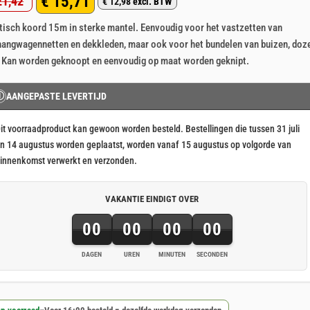
€
15,71
1,42
p 5
€
12,98
excl. BTW
rspronkelijke
idige
aseerd
klant
tisch koord 15m in sterke mantel. Eenvoudig voor het vastzetten van
js
js
rderingen
angwagennetten en dekkleden, maar ook voor het bundelen van buizen, doz
s:
 Kan worden geknoopt en eenvoudig op maat worden geknipt.
21,42.
15,71.
Ⓘ
AANGEPASTE LEVERTIJD
it voorraadproduct kan gewoon worden besteld. Bestellingen die tussen 31 juli
n 14 augustus worden geplaatst, worden vanaf 15 augustus op volgorde van
innenkomst verwerkt en verzonden.
VAKANTIE EINDIGT OVER
00
00
00
00
DAGEN
UREN
MINUTEN
SECONDEN