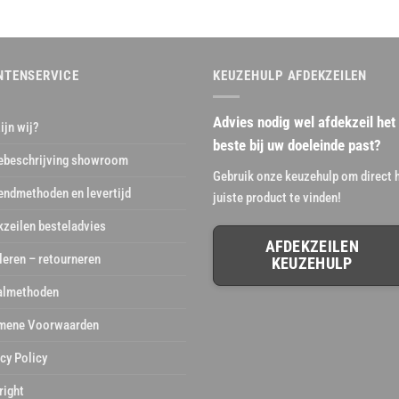
NTENSERVICE
KEUZEHULP AFDEKZEILEN
Advies nodig wel afdekzeil het
ijn wij?
beste bij uw doeleinde past?
ebeschrijving showroom
Gebruik onze keuzehulp om direct 
endmethoden en levertijd
juiste product te vinden!
kzeilen besteladvies
AFDEKZEILEN
leren – retourneren
KEUZEHULP
almethoden
mene Voorwaarden
cy Policy
right