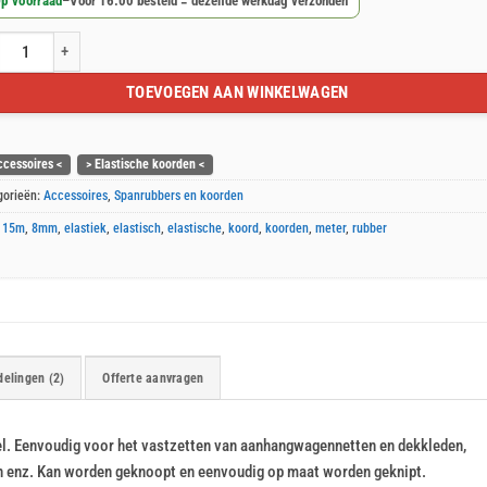
p voorraad
–
Voor 16:00 besteld = dezelfde werkdag verzonden
tisch koord 15m ( 8mm ) aantal
TOEVOEGEN AAN WINKELWAGEN
ccessoires <
> Elastische koorden <
gorieën:
Accessoires
,
Spanrubbers en koorden
:
15m
,
8mm
,
elastiek
,
elastisch
,
elastische
,
koord
,
koorden
,
meter
,
rubber
elingen (2)
Offerte aanvragen
l. Eenvoudig voor het vastzetten van aanhangwagennetten en dekkleden,
n enz. Kan worden geknoopt en eenvoudig op maat worden geknipt.