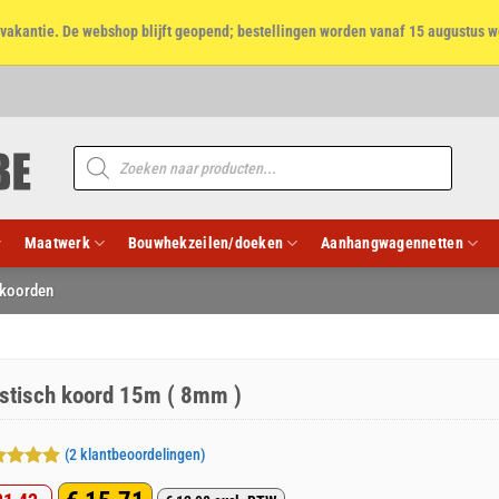
et vakantie. De webshop blijft geopend; bestellingen worden vanaf 15 augustus w
Producten
zoeken
Maatwerk
Bouwhekzeilen/doeken
Aanhangwagennetten
 koorden
astisch koord 15m ( 8mm )
(
2
klantbeoordelingen)
aardeerd