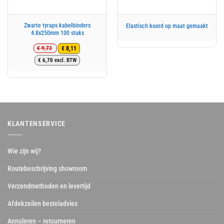
Zwarte tyraps kabelbinders
Elastisch koord op maat gemaakt
4.8x250mm 100 stuks
€
9,73
€
8,11
Oorspronkelijke
Huidige
€
6,70
excl. BTW
prijs
prijs
was:
is:
€ 9,73.
€ 8,11.
KLANTENSERVICE
Wie zijn wij?
Routebeschrijving showroom
Verzendmethoden en levertijd
Afdekzeilen besteladvies
Annuleren – retourneren