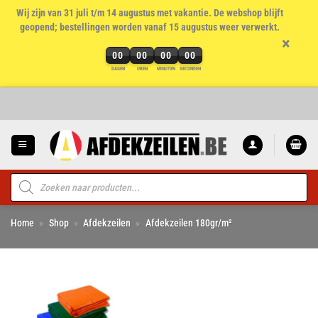
Wij zijn van 31 juli t/m 14 augustus met vakantie. De webshop blijft
geopend; bestellingen worden vanaf 15 augustus weer verwerkt.
×
00
00
00
00
DAGEN
UREN
MINUTEN
SECONDEN
Ga
naar
inhoud
Producten
zoeken
Home
»
Shop
»
Afdekzeilen
»
Afdekzeilen 180gr/m²