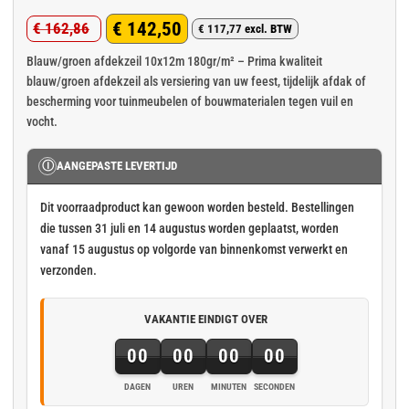
Gewaardeerd
3
€
142,50
€
162,86
4.33
op 5
€
117,77
excl. BTW
Oorspronkelijke
Huidige
gebaseerd
op
klant
prijs
prijs
Blauw/groen afdekzeil 10x12m 180gr/m² – Prima kwaliteit
waarderingen
blauw/groen afdekzeil als versiering van uw feest, tijdelijk afdak of
was:
is:
bescherming voor tuinmeubelen of bouwmaterialen tegen vuil en
€ 162,86.
€ 142,50.
vocht.
Ⓘ
AANGEPASTE LEVERTIJD
Dit voorraadproduct kan gewoon worden besteld. Bestellingen
die tussen 31 juli en 14 augustus worden geplaatst, worden
vanaf 15 augustus op volgorde van binnenkomst verwerkt en
verzonden.
VAKANTIE EINDIGT OVER
00
00
00
00
DAGEN
UREN
MINUTEN
SECONDEN