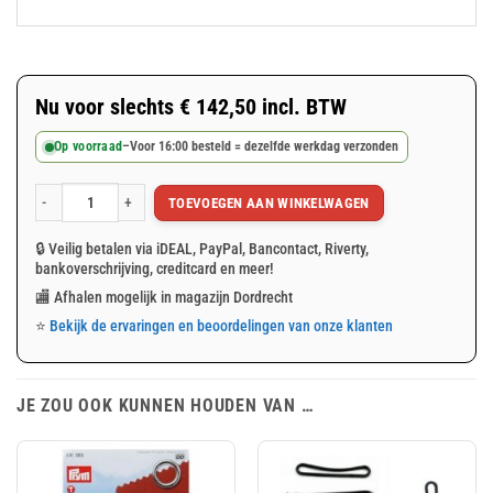
Nu voor slechts
€
142,50
incl. BTW
Op voorraad
–
Voor 16:00 besteld = dezelfde werkdag verzonden
TOEVOEGEN AAN WINKELWAGEN
Blauw/groen afdekzeil 10x12m 180gr/m² aantal
🔒 Veilig betalen via iDEAL, PayPal, Bancontact, Riverty,
bankoverschrijving, creditcard en meer!
🏬 Afhalen mogelijk in magazijn Dordrecht
⭐
Bekijk de ervaringen en beoordelingen van onze klanten
JE ZOU OOK KUNNEN HOUDEN VAN …