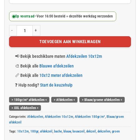
Op voorraad
–
Voor 16:00 besteld = dezelfde werkdag verzonden
Blauw/groen afdekzeil 10x12m 180gr/m² aantal
TOEVOEGEN AAN WINKELWAGEN
📢
Bekijk beschikbare maten
Afdekzeilen 10x12m
🎨
Bekijk alle
Blauwe afdekzeilen
📏
Bekijk alle
10x12 meter afdekzeilen
❓
Hulp nodig?
Start de keuzehulp
> 180gr/m² afdekzeilen <
> Afdekzeilen <
> Blauw/groene afdekzeilen <
> XXL afdekzeilen <
Categorieën:
Afdekzeilen
,
Afdekzeilen 10x12m
,
Afdekzeilen 180gr/m²
,
Blauw/groen
afdekzeil
Tags:
10x12m
,
180gr
,
afdekzeil
,
bache
,
blauw
,
bouwzeil
,
dekzeil
,
dekzeilen
,
groen