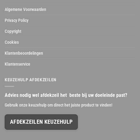
Algemene Voorwaarden
Privacy Policy
Copyright
Cookies
Klantenbeoordelingen
Klantenservice
KEUZEHULP AFDEKZEILEN
Advies nodig wel afdekzeil het beste bij uw doeleinde past?
Gebruik onze keuzehulp om direct het juiste product te vinden!
AFDEKZEILEN KEUZEHULP