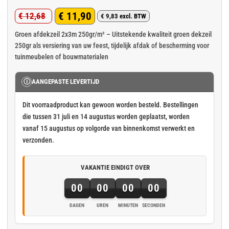
Gewaardeerd
4
€
11,90
€
12,68
4.75
op 5
€
9,83
excl. BTW
Oorspronkelijke
Huidige
gebaseerd
op
klant
prijs
prijs
Groen afdekzeil 2x3m 250gr/m² – Uitstekende kwaliteit groen dekzeil
waarderingen
250gr als versiering van uw feest, tijdelijk afdak of bescherming voor
was:
is:
tuinmeubelen of bouwmaterialen
€ 12,68.
€ 11,90.
Ⓘ
AANGEPASTE LEVERTIJD
Dit voorraadproduct kan gewoon worden besteld. Bestellingen
die tussen 31 juli en 14 augustus worden geplaatst, worden
vanaf 15 augustus op volgorde van binnenkomst verwerkt en
verzonden.
VAKANTIE EINDIGT OVER
00
00
00
00
DAGEN
UREN
MINUTEN
SECONDEN