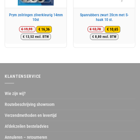
Prym zeilringen zilverkleurig 14mm
Spanrubbers zwart 20cm met S-
10st
haak 10 st.
€
19,99
€
12,78
€
16,36
€
10,65
Oorspronkelijke
Huidige
Oorspronkelijke
Huidige
€
13,52
excl. BTW
€
8,80
excl. BTW
prijs
prijs
prijs
prijs
was:
is:
was:
is:
€ 19,99.
€ 16,36.
€ 12,78.
€ 10,65.
KLANTENSERVICE
Wie zijn wij?
Routebeschrijving showroom
Verzendmethoden en levertijd
Afdekzeilen besteladvies
Annuleren – retourneren