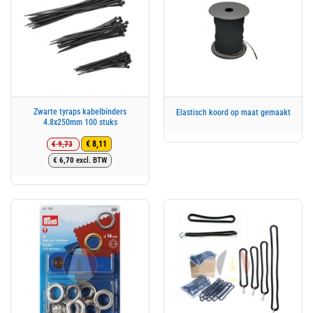
Zwarte tyraps kabelbinders
Elastisch koord op maat gemaakt
4.8x250mm 100 stuks
€
9,73
€
8,11
Oorspronkelijke
Huidige
€
6,70
excl. BTW
prijs
prijs
was:
is:
€ 9,73.
€ 8,11.