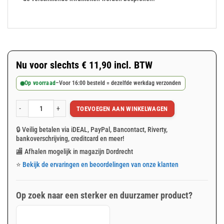
Nu voor slechts
€
11,90
incl. BTW
Op voorraad
–
Voor 16:00 besteld = dezelfde werkdag verzonden
TOEVOEGEN AAN WINKELWAGEN
Groen afdekzeil 2x3m 250gr/m² aantal
🔒 Veilig betalen via iDEAL, PayPal, Bancontact, Riverty,
bankoverschrijving, creditcard en meer!
🏬 Afhalen mogelijk in magazijn Dordrecht
⭐
Bekijk de ervaringen en beoordelingen van onze klanten
Op zoek naar een sterker en duurzamer product?