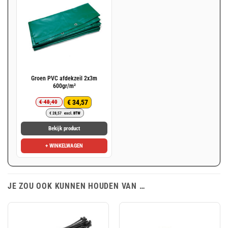
Groen PVC afdekzeil 2x3m
600gr/m²
€
34,57
€
48,40
Oorspronkelijke
Huidige
€
28,57
excl. BTW
prijs
prijs
was:
is:
Bekijk product
€ 48,40.
€ 34,57.
+ WINKELWAGEN
JE ZOU OOK KUNNEN HOUDEN VAN …