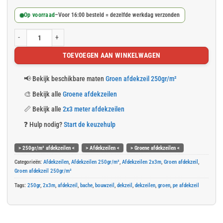
Op voorraad
–
Voor 16:00 besteld = dezelfde werkdag verzonden
Groen afdekzeil 2x3m 250gr/m² aantal
TOEVOEGEN AAN WINKELWAGEN
📢
Bekijk beschikbare maten
Groen afdekzeil 250gr/m²
🎨
Bekijk alle
Groene afdekzeilen
📏
Bekijk alle
2x3 meter afdekzeilen
❓
Hulp nodig?
Start de keuzehulp
> 250gr/m² afdekzeilen <
> Afdekzeilen <
> Groene afdekzeilen <
Categorieën:
Afdekzeilen
,
Afdekzeilen 250gr/m²
,
Afdekzeilen 2x3m
,
Groen afdekzeil
,
Groen afdekzeil 250gr/m²
Tags:
250gr
,
2x3m
,
afdekzeil
,
bache
,
bouwzeil
,
dekzeil
,
dekzeilen
,
groen
,
pe afdekzeil