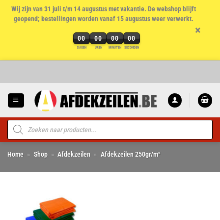
Wij zijn van 31 juli t/m 14 augustus met vakantie. De webshop blijft
geopend; bestellingen worden vanaf 15 augustus weer verwerkt.
×
00
00
00
00
DAGEN
UREN
MINUTEN
SECONDEN
Ga
naar
inhoud
Producten
zoeken
Home
»
Shop
»
Afdekzeilen
»
Afdekzeilen 250gr/m²