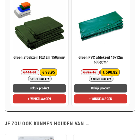
Groen afdekzeil 10x12m 150gr/m²
Groen PVC afdekzeil 10x12m
600gr/m²
€
98,95
€
590,82
€
111,08
€
727,16
Oorspronkelijke
Huidige
Oorspronkelijke
Huidige
€
81,78
excl. BTW
€
488,28
excl. BTW
prijs
prijs
prijs
prijs
was:
is:
was:
is:
Bekijk product
Bekijk product
€ 111,08.
€ 98,95.
€ 727,16.
€ 590,82.
+ WINKELWAGEN
+ WINKELWAGEN
JE ZOU OOK KUNNEN HOUDEN VAN …