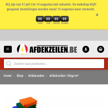
Wij zijn van 31 juli t/m 14 augustus met vakantie. De webshop blijft
geopend; bestellingen worden vanaf 15 augustus weer verwerkt.
×
00
00
00
00
DAGEN
UREN
MINUTEN
SECONDEN
Ga
naar
inhoud
Producten
zoeken
Home
»
Shop
»
Afdekzeilen
»
Afdekzeilen 100gr/m²