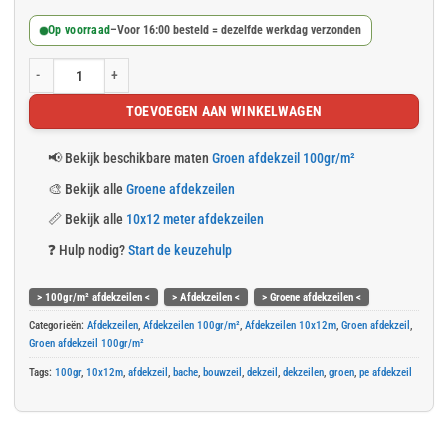
Op voorraad
–
Voor 16:00 besteld = dezelfde werkdag verzonden
Groen afdekzeil 10x12m 100gr/m² aantal
TOEVOEGEN AAN WINKELWAGEN
📢
Bekijk beschikbare maten
Groen afdekzeil 100gr/m²
🎨
Bekijk alle
Groene afdekzeilen
📏
Bekijk alle
10x12 meter afdekzeilen
❓
Hulp nodig?
Start de keuzehulp
> 100gr/m² afdekzeilen <
> Afdekzeilen <
> Groene afdekzeilen <
Categorieën:
Afdekzeilen
,
Afdekzeilen 100gr/m²
,
Afdekzeilen 10x12m
,
Groen afdekzeil
,
Groen afdekzeil 100gr/m²
Tags:
100gr
,
10x12m
,
afdekzeil
,
bache
,
bouwzeil
,
dekzeil
,
dekzeilen
,
groen
,
pe afdekzeil