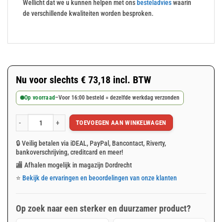
Wellicht dat we u kunnen helpen met ons
besteladvies
waarin
de verschillende kwaliteiten worden besproken.
Nu voor slechts
€
73,18
incl. BTW
Op voorraad
–
Voor 16:00 besteld = dezelfde werkdag verzonden
TOEVOEGEN AAN WINKELWAGEN
Groen afdekzeil 10x12m 100gr/m² aantal
🔒 Veilig betalen via iDEAL, PayPal, Bancontact, Riverty,
bankoverschrijving, creditcard en meer!
🏬 Afhalen mogelijk in magazijn Dordrecht
⭐
Bekijk de ervaringen en beoordelingen van onze klanten
Op zoek naar een sterker en duurzamer product?