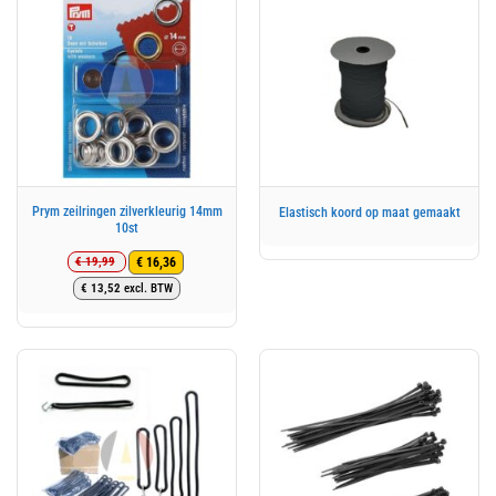
Prym zeilringen zilverkleurig 14mm
Elastisch koord op maat gemaakt
10st
€
19,99
€
16,36
Oorspronkelijke
Huidige
€
13,52
excl. BTW
prijs
prijs
was:
is:
€ 19,99.
€ 16,36.