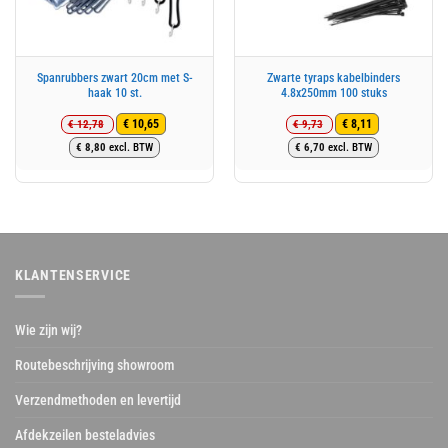
Spanrubbers zwart 20cm met S-
Zwarte tyraps kabelbinders
haak 10 st.
4.8x250mm 100 stuks
€
12,78
€
9,73
€
10,65
€
8,11
Oorspronkelijke
Huidige
Oorspronkelijke
Huidige
€
8,80
excl. BTW
€
6,70
excl. BTW
prijs
prijs
prijs
prijs
was:
is:
was:
is:
€ 12,78.
€ 10,65.
€ 9,73.
€ 8,11.
KLANTENSERVICE
Wie zijn wij?
Routebeschrijving showroom
Verzendmethoden en levertijd
Afdekzeilen besteladvies