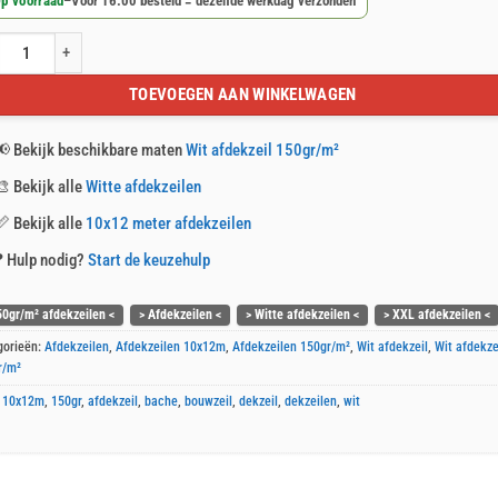
p voorraad
–
Voor 16:00 besteld = dezelfde werkdag verzonden
afdekzeil 10x12m 150gr/m² aantal
TOEVOEGEN AAN WINKELWAGEN
📢
Bekijk beschikbare maten
Wit afdekzeil 150gr/m²
🎨
Bekijk alle
Witte afdekzeilen
📏
Bekijk alle
10x12 meter afdekzeilen
❓
Hulp nodig?
Start de keuzehulp
50gr/m² afdekzeilen <
> Afdekzeilen <
> Witte afdekzeilen <
> XXL afdekzeilen <
gorieën:
Afdekzeilen
,
Afdekzeilen 10x12m
,
Afdekzeilen 150gr/m²
,
Wit afdekzeil
,
Wit afdekze
r/m²
:
10x12m
,
150gr
,
afdekzeil
,
bache
,
bouwzeil
,
dekzeil
,
dekzeilen
,
wit