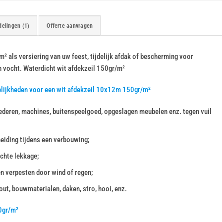
elingen (1)
Offerte aanvragen
 als versiering van uw feest, tijdelijk afdak of bescherming voor
n vocht. Waterdicht wit afdekzeil 150gr/m²
elijkheden voor een wit afdekzeil 10x12m 150gr/m²
deren, machines, buitenspeelgoed, opgeslagen meubelen enz. tegen vuil
heiding tijdens een verbouwing;
chte lekkage;
en verpesten door wind of regen;
ut, bouwmaterialen, daken, stro, hooi, enz.
0gr/m²