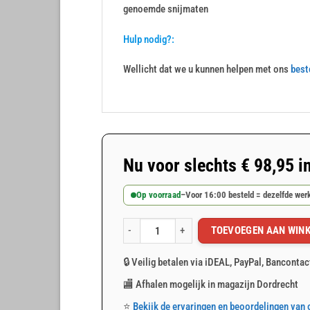
genoemde snijmaten
Hulp nodig?:
Wellicht dat we u kunnen helpen met ons
best
Nu voor slechts
€
98,95
i
Op voorraad
–
Voor 16:00 besteld = dezelfde we
TOEVOEGEN AAN WIN
Wit afdekzeil 10x12m 150gr/m² aantal
🔒 Veilig betalen via iDEAL, PayPal, Bancontac
🏬 Afhalen mogelijk in magazijn Dordrecht
⭐
Bekijk de ervaringen en beoordelingen van 