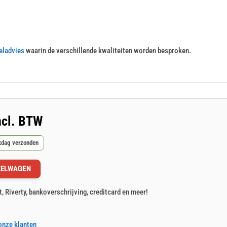
eladvies
waarin de verschillende kwaliteiten worden besproken.
ncl. BTW
rkdag verzonden
KELWAGEN
t, Riverty, bankoverschrijving, creditcard en meer!
onze klanten