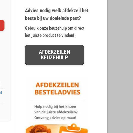
op
klant
€ 12,78.
€ 10,65.
waarderingen
Advies nodig welk afdekzeil het
beste bij uw doeleinde past?
Gebruik onze keuzehulp om direct
het juiste product te vinden!
AFDEKZEILEN
KEUZEHULP
il