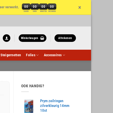
×
00
00
00
00
eer verwerkt.
DAGEN
UREN
MINUTEN
SECONDEN
Winkelwagen
Afrekenen
Steigernetten
Folies
Accessoires
OOK HANDIG?
Prym zeilringen
zilverkleurig 14mm
10st