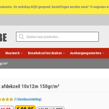
et vakantie. De webshop blijft geopend; bestellingen worden vanaf 15 augustus w
Producten
zoeken
Maatwerk
Bouwhekzeilen/doeken
Aanhangwagennetten
gr/m²
t afdekzeil 10x12m 150gr/m²
(
1
klantbeoordeling)
aardeerd