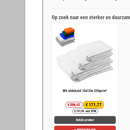
Op zoek naar een sterker en duurzam
Wit afdekzeil 10x12m 250gr/m²
€
171,77
€
206,12
Oorspronkelijke
Huidige
€
141,96
excl. BTW
prijs
prijs
was:
is:
Bekijk product
€ 206,12.
€ 171,77.
+ WINKELWAGEN