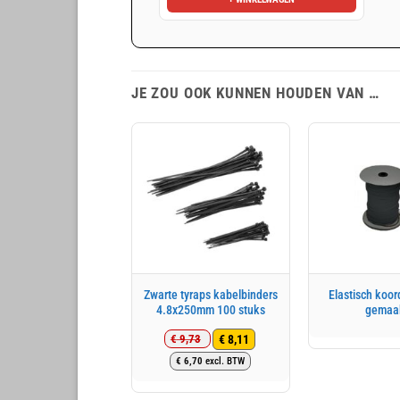
JE ZOU OOK KUNNEN HOUDEN VAN …
Zwarte tyraps kabelbinders
Elastisch koo
4.8x250mm 100 stuks
gemaa
€
8,11
€
9,73
Oorspronkelijke
Huidige
€
6,70
excl. BTW
prijs
prijs
was:
is: