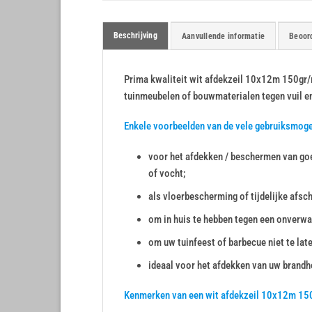
Beschrijving
Aanvullende informatie
Beoord
Prima kwaliteit wit afdekzeil 10x12m 150gr/m²
tuinmeubelen of bouwmaterialen tegen vuil e
Enkele voorbeelden van de vele gebruiksmog
voor het afdekken / beschermen van goe
of vocht;
als vloerbescherming of tijdelijke afsc
om in huis te hebben tegen een onverwa
om uw tuinfeest of barbecue niet te lat
ideaal voor het afdekken van uw brandho
Kenmerken van een wit afdekzeil 10x12m 15