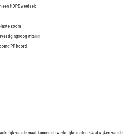
n een HDPE weefsel;
elaste zoom
evestigingsoog ø
12mm
zoomd PP koord
nkelijk van de maat kunnen de werkelijke maten 5% afwijken van de