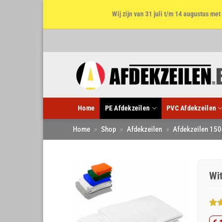
Wij zijn van 31 juli t/m 14 augustus m
Ga
naar
inhoud
Home
PE Afdekzeilen
PVC Afdekzeilen
Home
»
Shop
»
Afdekzeilen
»
Afdekzeilen 150
Wi
Gew
1