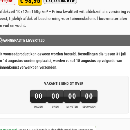
€
98,95
11,08
p 5
€
81,78
excl. BTW
rspronkelijke
idige
aseerd
klant
afdekzeil 10x12m 150gr/m² – Prima kwaliteit wit afdekzeil als versiering v
js
js
rdering
eest, tijdelijk afdak of bescherming voor tuinmeubelen of bouwmaterialen
s:
n vuil en vocht.
111,08.
98,95.
Ⓘ
AANGEPASTE LEVERTIJD
it voorraadproduct kan gewoon worden besteld. Bestellingen die tussen 31 juli
n 14 augustus worden geplaatst, worden vanaf 15 augustus op volgorde van
innenkomst verwerkt en verzonden.
VAKANTIE EINDIGT OVER
00
00
00
00
DAGEN
UREN
MINUTEN
SECONDEN