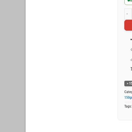
O
Wit 
> 1
Cate
150g
Tags