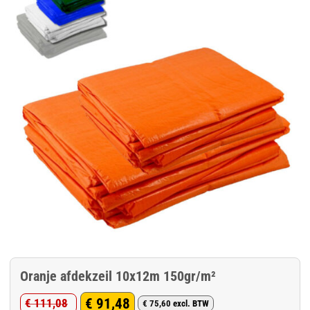
Oranje afdekzeil 10x12m 150gr/m²
€
91,48
€
111,08
€
75,60
excl. BTW