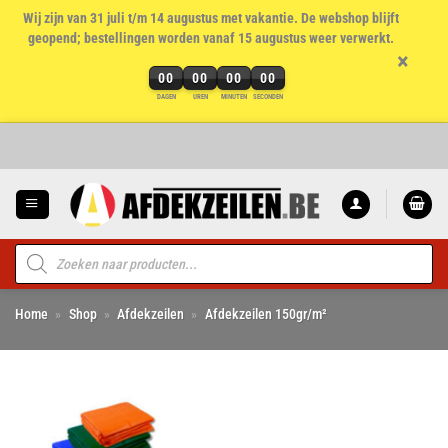
Wij zijn van 31 juli t/m 14 augustus met vakantie. De webshop blijft
geopend; bestellingen worden vanaf 15 augustus weer verwerkt.
×
00
00
00
00
DAGEN
UREN
MINUTEN
SECONDEN
Ga
naar
inhoud
Producten
zoeken
Home
»
Shop
»
Afdekzeilen
»
Afdekzeilen 150gr/m²