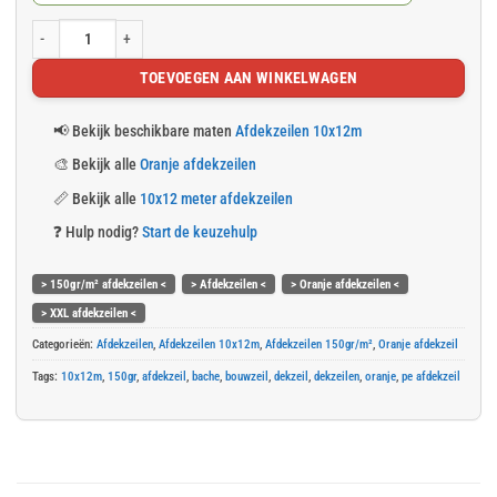
Oranje afdekzeil 10x12m 150gr/m² aantal
TOEVOEGEN AAN WINKELWAGEN
📢
Bekijk beschikbare maten
Afdekzeilen 10x12m
🎨
Bekijk alle
Oranje afdekzeilen
📏
Bekijk alle
10x12 meter afdekzeilen
❓
Hulp nodig?
Start de keuzehulp
> 150gr/m² afdekzeilen <
> Afdekzeilen <
> Oranje afdekzeilen <
> XXL afdekzeilen <
Categorieën:
Afdekzeilen
,
Afdekzeilen 10x12m
,
Afdekzeilen 150gr/m²
,
Oranje afdekzeil
Tags:
10x12m
,
150gr
,
afdekzeil
,
bache
,
bouwzeil
,
dekzeil
,
dekzeilen
,
oranje
,
pe afdekzeil