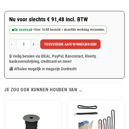
Nu voor slechts
€
91,48
incl. BTW
Op voorraad
–
Voor 16:00 besteld = dezelfde werkdag verzonden
TOEVOEGEN AAN WINKELWAGEN
Oranje afdekzeil 10x12m 150gr/m² aantal
🔒 Veilig betalen via iDEAL, PayPal, Bancontact, Riverty,
bankoverschrijving, creditcard en meer!
🏬 Afhalen mogelijk in magazijn Dordrecht
JE ZOU OOK KUNNEN HOUDEN VAN …