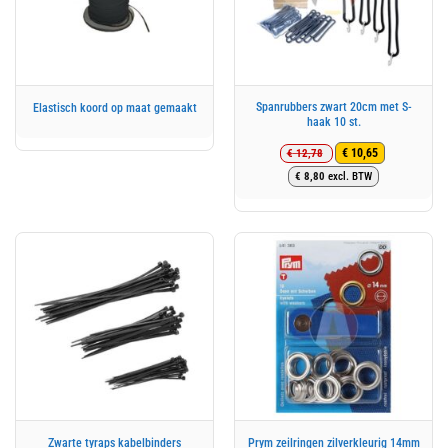
Spanrubbers zwart 20cm met S-
Elastisch koord op maat gemaakt
haak 10 st.
€
12,78
€
10,65
Oorspronkelijke
Huidige
€
8,80
excl. BTW
prijs
prijs
was:
is:
€ 12,78.
€ 10,65.
Zwarte tyraps kabelbinders
Prym zeilringen zilverkleurig 14mm