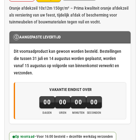
Oorspronkelijke
Huidige
prijs
prijs
Oranje afdekzeil 10x12m 150gr/m² – Prima kwaliteit oranje afdekzeil
als versiering van uw feest, tijdelijk afdak of bescherming voor
was:
is:
tuinmeubelen of bouwmaterialen tegen vuil en vocht.
€ 111,08.
€ 91,48.
Ⓘ
AANGEPASTE LEVERTIJD
Dit voorraadproduct kan gewoon worden besteld. Bestellingen
die tussen 31 juli en 14 augustus worden geplaatst, worden
vanaf 15 augustus op volgorde van binnenkomst verwerkt en
verzonden.
VAKANTIE EINDIGT OVER
00
00
00
00
DAGEN
UREN
MINUTEN
SECONDEN
Op voorraad
–
Voor 16:00 besteld = dezelfde werkdag verzonden