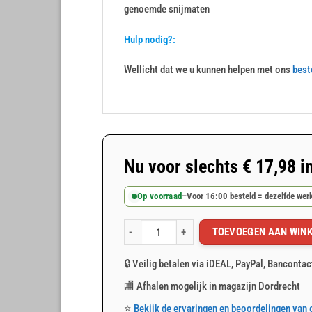
genoemde snijmaten
Hulp nodig?:
Wellicht dat we u kunnen helpen met ons
best
Nu voor slechts
€
17,98
i
Op voorraad
–
Voor 16:00 besteld = dezelfde we
TOEVOEGEN AAN WIN
Blauw afdekzeil 4x5m 150gr/m² aantal
🔒 Veilig betalen via iDEAL, PayPal, Bancontac
🏬 Afhalen mogelijk in magazijn Dordrecht
⭐
Bekijk de ervaringen en beoordelingen van 