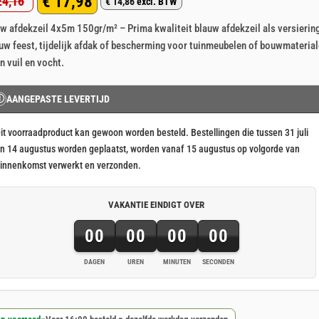
€
17,98
4,16
p 5
€
14,86
excl. BTW
rspronkelijke
idige
aseerd
klant
w afdekzeil 4x5m 150gr/m² – Prima kwaliteit blauw afdekzeil als versierin
js
js
rderingen
uw feest, tijdelijk afdak of bescherming voor tuinmeubelen of bouwmateria
s:
n vuil en vocht.
24,16.
17,98.
Ⓘ
AANGEPASTE LEVERTIJD
it voorraadproduct kan gewoon worden besteld. Bestellingen die tussen 31 juli
n 14 augustus worden geplaatst, worden vanaf 15 augustus op volgorde van
innenkomst verwerkt en verzonden.
VAKANTIE EINDIGT OVER
00
00
00
00
DAGEN
UREN
MINUTEN
SECONDEN