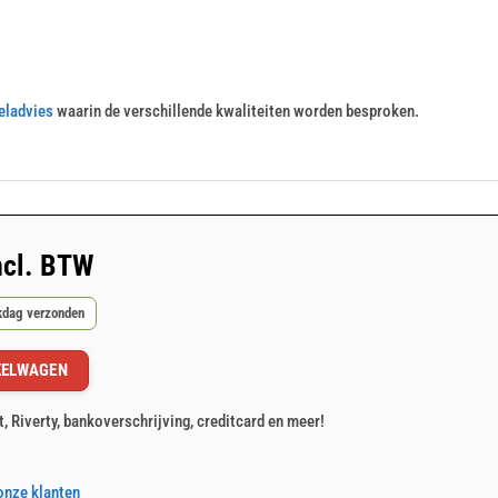
eladvies
waarin de verschillende kwaliteiten worden besproken.
ncl. BTW
rkdag verzonden
KELWAGEN
t, Riverty, bankoverschrijving, creditcard en meer!
onze klanten