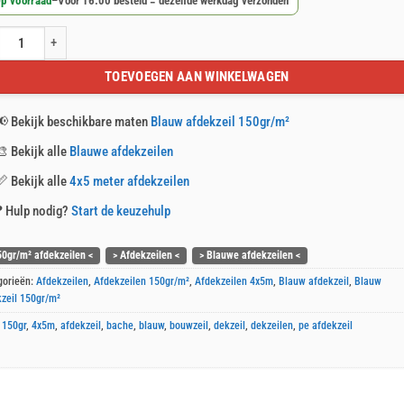
p voorraad
–
Voor 16:00 besteld = dezelfde werkdag verzonden
w afdekzeil 4x5m 150gr/m² aantal
TOEVOEGEN AAN WINKELWAGEN
📢
Bekijk beschikbare maten
Blauw afdekzeil 150gr/m²
🎨
Bekijk alle
Blauwe afdekzeilen
📏
Bekijk alle
4x5 meter afdekzeilen
❓
Hulp nodig?
Start de keuzehulp
50gr/m² afdekzeilen <
> Afdekzeilen <
> Blauwe afdekzeilen <
gorieën:
Afdekzeilen
,
Afdekzeilen 150gr/m²
,
Afdekzeilen 4x5m
,
Blauw afdekzeil
,
Blauw
zeil 150gr/m²
:
150gr
,
4x5m
,
afdekzeil
,
bache
,
blauw
,
bouwzeil
,
dekzeil
,
dekzeilen
,
pe afdekzeil