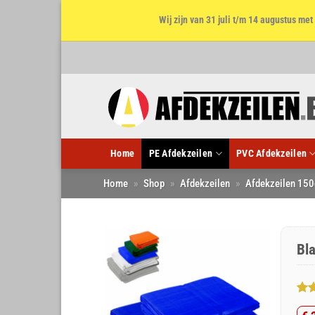
Wij zijn van 31 juli t/m 14 augustus m
Ga
naar
inhoud
Home
PE Afdekzeilen
PVC Afdekzeilen
Home
»
Shop
»
Afdekzeilen
»
Afdekzeilen 150
Bl
Gew
2