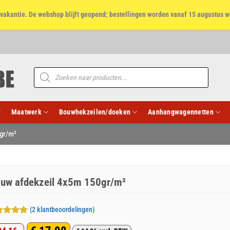
et vakantie. De webshop blijft geopend; bestellingen worden vanaf 15 augustus w
Producten
zoeken
Maatwerk
Bouwhekzeilen/doeken
Aanhangwagennetten
gr/m²
auw afdekzeil 4x5m 150gr/m²
(
2
klantbeoordelingen)
aardeerd