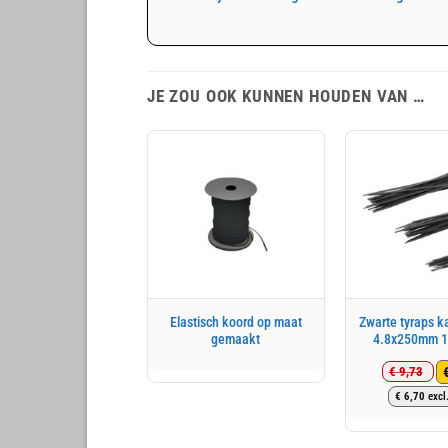
JE ZOU OOK KUNNEN HOUDEN VAN …
Elastisch koord op maat
Zwarte tyraps k
gemaakt
4.8x250mm 1
€
9,73
Oo
Hu
€
6,70
excl
pri
pri
wa
is:
€ 
€ 