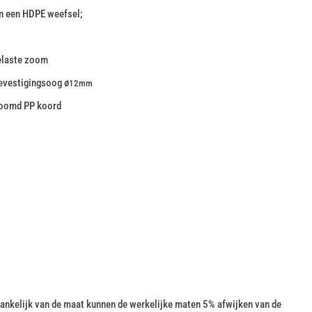
n een HDPE weefsel;
elaste zoom
evestigingsoog ø
12mm
zoomd PP koord
nkelijk van de maat kunnen de werkelijke maten 5% afwijken van de