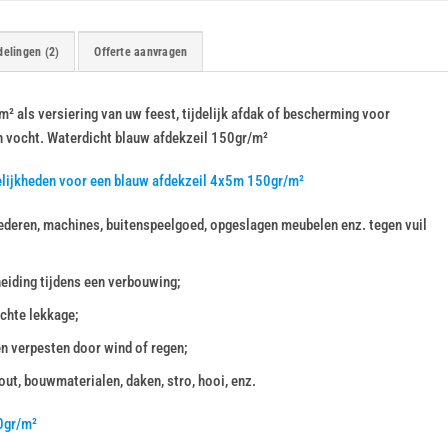
elingen (2)
Offerte aanvragen
 als versiering van uw feest, tijdelijk afdak of bescherming voor
n vocht. Waterdicht blauw afdekzeil 150gr/m²
elijkheden voor een blauw afdekzeil 4x5m 150gr/m²
deren, machines, buitenspeelgoed, opgeslagen meubelen enz. tegen vuil
heiding tijdens een verbouwing;
chte lekkage;
en verpesten door wind of regen;
ut, bouwmaterialen, daken, stro, hooi, enz.
0gr/m²