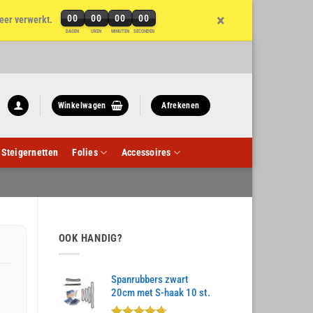
×
00
00
00
00
eer verwerkt.
DAGEN
UREN
MINUTEN
SECONDEN
Winkelwagen
Afrekenen
Steigernetten
Folies
Accessoires
OOK HANDIG?
Spanrubbers zwart
20cm met S-haak 10 st.