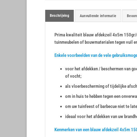
Beschrijving
Aanvullende informatie
Beoord
Prima kwaliteit blauw afdekzeil 4x5m 150gr/m²
tuinmeubelen of bouwmaterialen tegen vuil e
Enkele voorbeelden van de vele gebruiksmog
voor het afdekken / beschermen van goe
of vocht;
als vloerbescherming of tijdelijke afsc
om in huis te hebben tegen een onverwa
om uw tuinfeest of barbecue niet te lat
ideaal voor het afdekken van uw brandho
Kenmerken van een blauw afdekzeil 4x5m 15