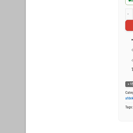
O
Blau
> 1
Cate
afdek
Tags