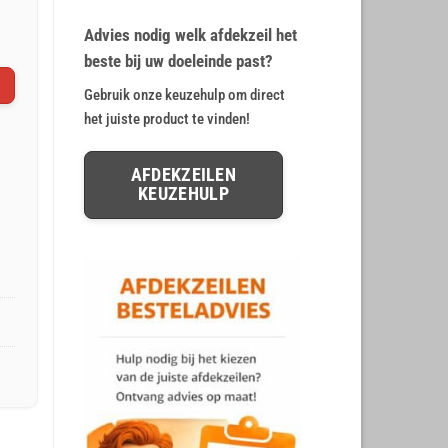
op
klant
€ 19,99.
€ 16,36.
waarderingen
Advies nodig welk afdekzeil het
beste bij uw doeleinde past?
Gebruik onze keuzehulp om direct
het juiste product te vinden!
AFDEKZEILEN
KEUZEHULP