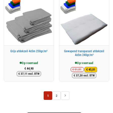
Gewapend transparant afdekzeil
Grijs afdekzeil 4x5m 250gr/m²
4x5m 240gr/m²
Op voorraad
Op voorraad
€
44,90
€
51,01
€
45,01
€
37,11
excl. BTW
Oorspronkelijke
Huidige
€
37,20
excl. BTW
prijs
prijs
was:
is:
€ 51,01.
€ 45,01.
1
2