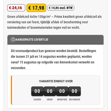
Gewaardeerd
4
€
17,98
€
24,16
5
op 5
€
14,86
excl. BTW
Oorspronkelijke
Huidige
gebaseerd
op
klant
prijs
prijs
Groen afdekzeil 4x5m 150gr/m² – Prima kwaliteit groen afdekzeil als
waarderingen
versiering van uw feest, tijdelijk afdak of bescherming voor
was:
is:
tuinmeubelen of bouwmaterialen tegen vuil en vocht.
€ 24,16.
€ 17,98.
Ⓘ
AANGEPASTE LEVERTIJD
Dit voorraadproduct kan gewoon worden besteld. Bestellingen
die tussen 31 juli en 14 augustus worden geplaatst, worden
vanaf 15 augustus op volgorde van binnenkomst verwerkt en
verzonden.
VAKANTIE EINDIGT OVER
00
00
00
00
DAGEN
UREN
MINUTEN
SECONDEN