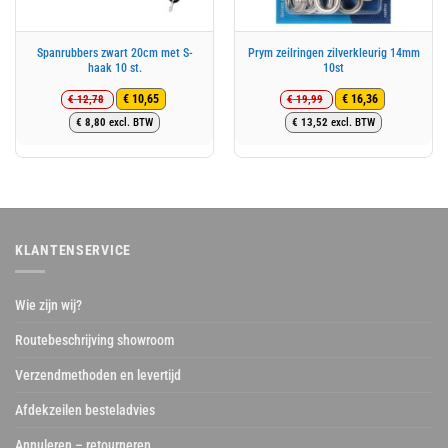
Spanrubbers zwart 20cm met S-
Prym zeilringen zilverkleurig 14mm
haak 10 st.
10st
€
12,78
€
19,99
€
10,65
€
16,36
Oorspronkelijke
Huidige
Oorspronkelijke
Huidige
€
8,80
excl. BTW
€
13,52
excl. BTW
prijs
prijs
prijs
prijs
was:
is:
was:
is:
€ 12,78.
€ 10,65.
€ 19,99.
€ 16,36.
KLANTENSERVICE
Wie zijn wij?
Routebeschrijving showroom
Verzendmethoden en levertijd
Afdekzeilen besteladvies
Annuleren – retourneren