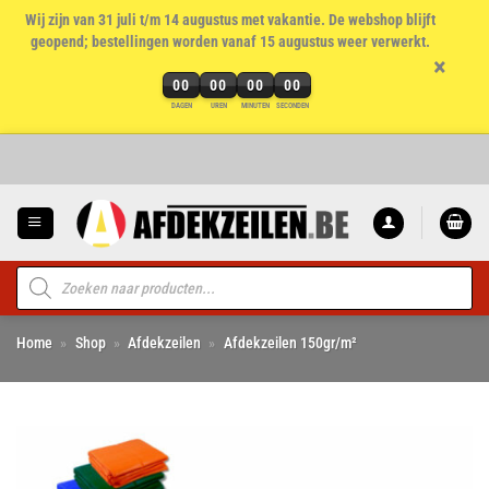
Wij zijn van 31 juli t/m 14 augustus met vakantie. De webshop blijft
geopend; bestellingen worden vanaf 15 augustus weer verwerkt.
×
00
00
00
00
DAGEN
UREN
MINUTEN
SECONDEN
Ga
naar
inhoud
Producten
zoeken
Home
»
Shop
»
Afdekzeilen
»
Afdekzeilen 150gr/m²