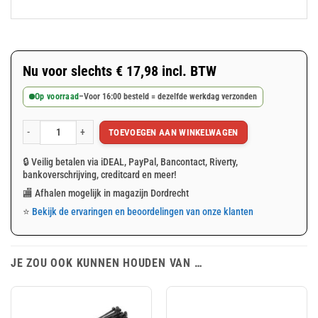
Nu voor slechts
€
17,98
incl. BTW
Op voorraad
–
Voor 16:00 besteld = dezelfde werkdag verzonden
TOEVOEGEN AAN WINKELWAGEN
Groen afdekzeil 4x5m 150gr/m² aantal
🔒 Veilig betalen via iDEAL, PayPal, Bancontact, Riverty,
bankoverschrijving, creditcard en meer!
🏬 Afhalen mogelijk in magazijn Dordrecht
⭐
Bekijk de ervaringen en beoordelingen van onze klanten
JE ZOU OOK KUNNEN HOUDEN VAN …