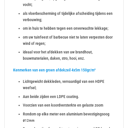
vocht;
als vloerbescherming of tijdelijke afscheiding tijdens een
verbouwing;
om in huis te hebben tegen een onverwachte lekkage;
om uw tuinfeest of barbecue niet te laten verpesten door
wind of regen;
ideaal voor het afdekken van uw brandhout,
bouwmaterialen, daken, stro, hooi, enz.
Kenmerken van een groen afdekzeil 4x5m 150gr/m²
Lichtgewicht dekkleden, vervaardigd van een HDPE
weefsel;
Aan beide zijden een LDPE coating.
Voorzien van een koordversterkte en gelaste zoom
Rondom op elke meter een aluminium bevestigingsoog
ø
12mm