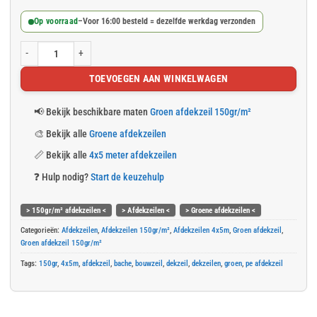
Op voorraad
–
Voor 16:00 besteld = dezelfde werkdag verzonden
Groen afdekzeil 4x5m 150gr/m² aantal
TOEVOEGEN AAN WINKELWAGEN
📢
Bekijk beschikbare maten
Groen afdekzeil 150gr/m²
🎨
Bekijk alle
Groene afdekzeilen
📏
Bekijk alle
4x5 meter afdekzeilen
❓
Hulp nodig?
Start de keuzehulp
> 150gr/m² afdekzeilen <
> Afdekzeilen <
> Groene afdekzeilen <
Categorieën:
Afdekzeilen
,
Afdekzeilen 150gr/m²
,
Afdekzeilen 4x5m
,
Groen afdekzeil
,
Groen afdekzeil 150gr/m²
Tags:
150gr
,
4x5m
,
afdekzeil
,
bache
,
bouwzeil
,
dekzeil
,
dekzeilen
,
groen
,
pe afdekzeil