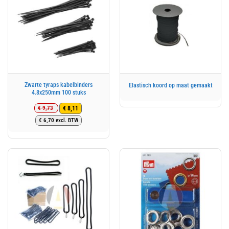
Zwarte tyraps kabelbinders
Elastisch koord op maat gemaakt
4.8x250mm 100 stuks
€
9,73
€
8,11
Oorspronkelijke
Huidige
€
6,70
excl. BTW
prijs
prijs
was:
is:
€ 9,73.
€ 8,11.