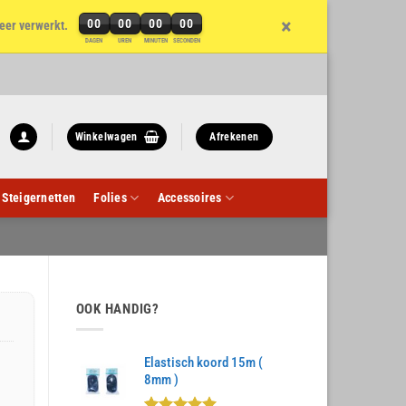
×
00
00
00
00
eer verwerkt.
DAGEN
UREN
MINUTEN
SECONDEN
Winkelwagen
Afrekenen
Steigernetten
Folies
Accessoires
OOK HANDIG?
Elastisch koord 15m (
8mm )