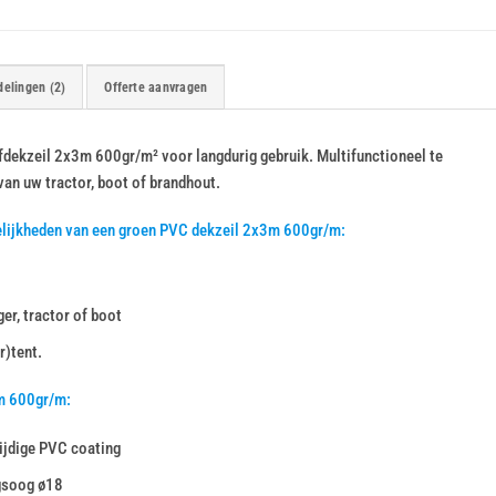
elingen (2)
Offerte aanvragen
afdekzeil 2x3m 600gr/m² voor langdurig gebruik. Multifunctioneel te
 van uw tractor, boot of brandhout.
elijkheden van een groen PVC dekzeil 2x3m 600gr/m:
er, tractor of boot
r)tent.
m 600gr/m:
ijdige PVC coating
gsoog ø18