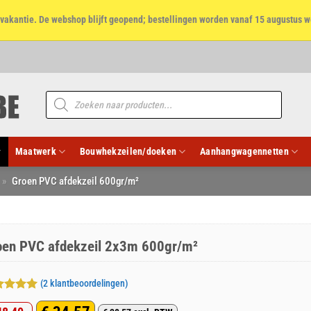
et vakantie. De webshop blijft geopend; bestellingen worden vanaf 15 augustus w
Producten
zoeken
Maatwerk
Bouwhekzeilen/doeken
Aanhangwagennetten
»
Groen PVC afdekzeil 600gr/m²
oen PVC afdekzeil 2x3m 600gr/m²
(
2
klantbeoordelingen)
aardeerd