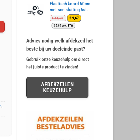
€ 12,78.
€ 10,65.
Elastisch koord 60cm
waarderingen
met snelsluiting 6st.
Oorspronkelijke
Huidige
€
9,67
€
11,61
prijs
prijs
€
7,99
excl. BTW
was:
is:
€ 11,61.
€ 9,67.
Advies nodig welk afdekzeil het
beste bij uw doeleinde past?
Gebruik onze keuzehulp om direct
het juiste product te vinden!
AFDEKZEILEN
KEUZEHULP
n
,