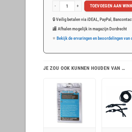
TOEVOEGEN AAN WIN
Groen PVC afdekzeil 2x3m 600gr/m² aantal
🔒 Veilig betalen via iDEAL, PayPal, Bancontac
🏬 Afhalen mogelijk in magazijn Dordrecht
⭐
Bekijk de ervaringen en beoordelingen van 
JE ZOU OOK KUNNEN HOUDEN VAN …