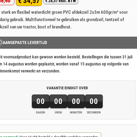
€
34,57
8,40
p 5
€
28,57
excl. BTW
rspronkelijke
idige
aseerd
klant
 sterk en flexibel waterdicht groen PVC afdekzeil 2x3m 600gr/m² voor
js
js
rderingen
durig gebruik. Multifunctioneel te gebruiken als grondzeil, tentzeil of
s:
kzeil van uw tractor, boot of brandhout.
48,40.
34,57.
Ⓘ
AANGEPASTE LEVERTIJD
it voorraadproduct kan gewoon worden besteld. Bestellingen die tussen 31 juli
n 14 augustus worden geplaatst, worden vanaf 15 augustus op volgorde van
innenkomst verwerkt en verzonden.
VAKANTIE EINDIGT OVER
00
00
00
00
DAGEN
UREN
MINUTEN
SECONDEN