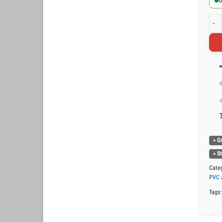
O
Groe
> G
> S
Cate
PVC 
Tags