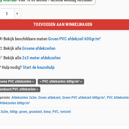
p voorraad
–
Voor 16:00 besteld = dezelfde werkdag verzonden
n PVC afdekzeil 2x3m 600gr/m² aantal
TOEVOEGEN AAN WINKELWAGEN
📢
Bekijk beschikbare maten
Groen PVC afdekzeil 600gr/m²
🎨
Bekijk alle
Groene afdekzeilen
📏
Bekijk alle
2x3 meter afdekzeilen
❓
Hulp nodig?
Start de keuzehulp
roene PVC afdekzeilen <
> PVC afdekzeilen 600gr/m² <
tandaard PVC afdekzeilen <
gorieën:
Afdekzeilen 2x3m
,
Groen afdekzeil
,
Groen PVC afdekzeil 600gr/m²
,
PVC Afdekzeile
Afdekzeilen 600gr/m²
:
2x3m
,
600gr
,
groen
,
grondzeil
,
kleur
,
PVC
,
tentzeil