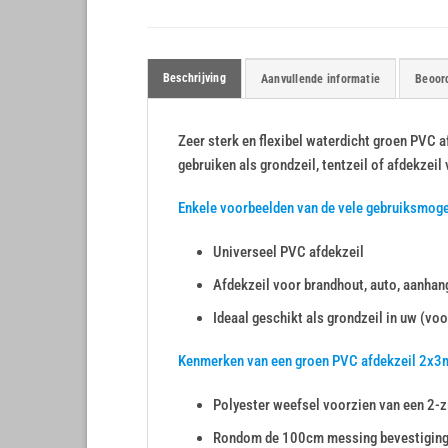
Beschrijving
Aanvullende informatie
Beoord
Zeer sterk en flexibel waterdicht groen PVC 
gebruiken als grondzeil, tentzeil of afdekzeil
Enkele voorbeelden van de vele gebruiksmog
Universeel PVC afdekzeil
Afdekzeil voor brandhout, auto, aanhang
Ideaal geschikt als grondzeil in uw (voo
Kenmerken van een groen PVC afdekzeil 2x3
Polyester weefsel voorzien van een 2-z
Rondom de 100cm messing bevestigin