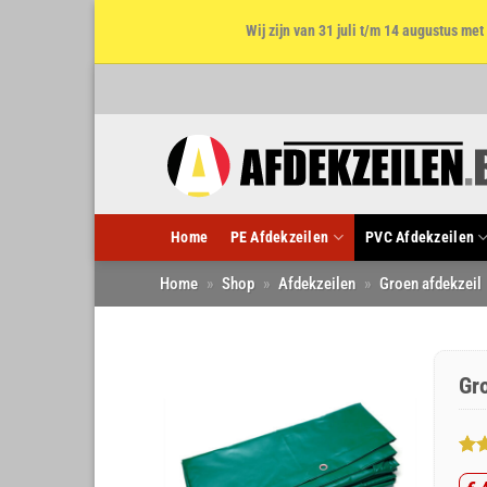
Wij zijn van 31 juli t/m 14 augustus m
Ga
naar
inhoud
Home
PE Afdekzeilen
PVC Afdekzeilen
Home
»
Shop
»
Afdekzeilen
»
Groen afdekzeil
Gr
Gew
2