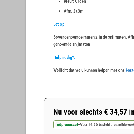
Kleur: Groen
Afm. 2x3m
Let op:
Bovengenoemde maten zijn de snijmaten. Afha
genoemde snijmaten
Hulp nodig?:
Wellicht dat we u kunnen helpen met ons
best
Nu voor slechts
€
34,57
i
Op voorraad
–
Voor 16:00 besteld = dezelfde we