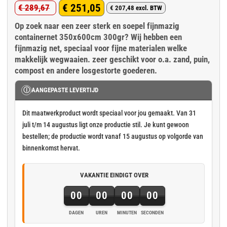
€
251,05
€
289,67
€
207,48
excl. BTW
Oorspronkelijke
Huidige
Op zoek naar een zeer sterk en soepel fijnmazig
prijs
prijs
containernet 350x600cm 300gr? Wij hebben een
was:
is:
fijnmazig net, speciaal voor fijne materialen welke
€ 289,67.
€ 251,05.
makkelijk wegwaaien. zeer geschikt voor o.a. zand, puin,
compost en andere losgestorte goederen.
Ⓘ
AANGEPASTE LEVERTIJD
Dit maatwerkproduct wordt speciaal voor jou gemaakt. Van 31
juli t/m 14 augustus ligt onze productie stil. Je kunt gewoon
bestellen; de productie wordt vanaf 15 augustus op volgorde van
binnenkomst hervat.
VAKANTIE EINDIGT OVER
00
00
00
00
DAGEN
UREN
MINUTEN
SECONDEN