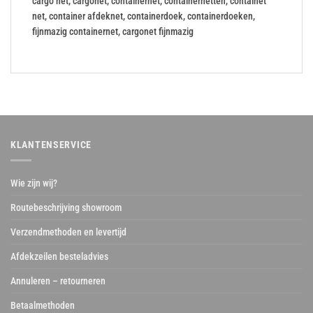
cargo net, cargonet, containernet, containernetten, containet
net, container afdeknet, containerdoek, containerdoeken,
fijnmazig containernet, cargonet fijnmazig
KLANTENSERVICE
Wie zijn wij?
Routebeschrijving showroom
Verzendmethoden en levertijd
Afdekzeilen besteladvies
Annuleren – retourneren
Betaalmethoden