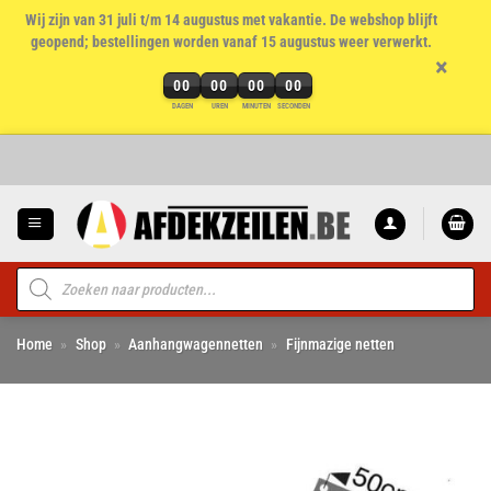
Wij zijn van 31 juli t/m 14 augustus met vakantie. De webshop blijft
geopend; bestellingen worden vanaf 15 augustus weer verwerkt.
×
00
00
00
00
DAGEN
UREN
MINUTEN
SECONDEN
Ga
naar
inhoud
Producten
zoeken
Home
»
Shop
»
Aanhangwagennetten
»
Fijnmazige netten