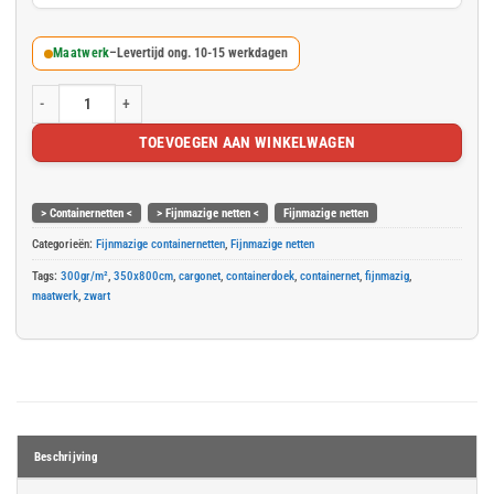
Maatwerk
–
Levertijd ong. 10-15 werkdagen
Zwart fijnmazig containernet cargonet 350x800cm - 300gr/m² aantal
TOEVOEGEN AAN WINKELWAGEN
> Containernetten <
> Fijnmazige netten <
Fijnmazige netten
Categorieën:
Fijnmazige containernetten
,
Fijnmazige netten
Tags:
300gr/m²
,
350x800cm
,
cargonet
,
containerdoek
,
containernet
,
fijnmazig
,
maatwerk
,
zwart
Beschrijving