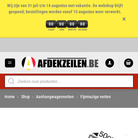
Wij zijn van 31 juli t/m 14 augustus met vakantie. De webshop blijft
geopend; bestellingen worden vanaf 15 augustus weer verwerkt.
×
00
00
00
00
DAGEN
UREN
MINUTEN
SECONDEN
Ga
naar
inhoud
Producten
zoeken
Home
»
Shop
»
Aanhangwagennetten
»
Fijnmazige netten