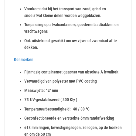
Voorkomt dat bij het transport van zand, grind en
snoeiafval kleine delen worden weggeblazen.
Toepassing op afvalcontainers, goederenlaadbakken en
vrachtwagens
Ook uitstekend geschikt om uw vijver of zwembad af te
dekken.
Kenmerken:
Fijnmazig containernet gaasnet van absolute A-kwaliteit!
Vervaardigd van polyester met PVC coating
Maaswijdte: 1x1mm
7% UV-gestabiliseerd ( 300 Kly )
Temperatuurbestendigheid: -40 / 80 °C
Geconfectioneerde en versterkte 6mm randafwerking
ø18 mm ringen, bevestigingsogen, zeilogen, op de hoeken
en om de 50 cm