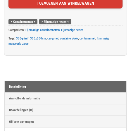
TOEVOEGEN AAN WINKELWAGEN
> Containernetten <
> Fijnmazige netten <
Categorieën:
Fijnmazige containernetten
,
Fijnmazige netten
Tags:
300gr/m²
,
350x500cm
,
cargonet
,
containerdoek
,
containernet
,
fijnmazig
,
maatwerk
,
zwart
Beschrijving
Aanvullende informatie
Beoordelingen (0)
Offerte aanvragen