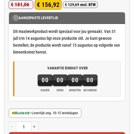
€
156,92
€
181,06
€
129,69
excl. BTW
Oorspronkelijke
Huidige
prijs
prijs
Ⓘ
AANGEPASTE LEVERTIJD
was:
is:
Dit maatwerkproduct wordt speciaal voor jou gemaakt. Van 31
€ 181,06.
€ 156,92.
juli t/m 14 augustus ligt onze productie stil. Je kunt gewoon
bestellen; de productie wordt vanaf 15 augustus op volgorde van
binnenkomst hervat.
VAKANTIE EINDIGT OVER
00
00
00
00
DAGEN
UREN
MINUTEN
SECONDEN
Maatwerk
–
Levertijd ong. 10-15 werkdagen
Zwart fijnmazig containernet cargonet 350x500cm - 300gr/m² aantal