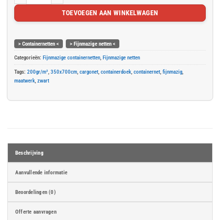
TOEVOEGEN AAN WINKELWAGEN
> Containernetten <
> Fijnmazige netten <
Categorieën:
Fijnmazige containernetten
,
Fijnmazige netten
Tags:
200gr/m²
,
350x700cm
,
cargonet
,
containerdoek
,
containernet
,
fijnmazig
,
maatwerk
,
zwart
Beschrijving
Aanvullende informatie
Beoordelingen (0)
Offerte aanvragen