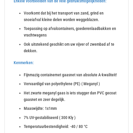
Enkele voorbeelden van de vele gebruiksmogelijkheden:
Voorkomt dat bij het transport van zand, grind en
snoeiafval kleine delen worden weggeblazen.
Toepassing op afvalcontainers, goederenlaadbakken en
vrachtwagens
Ook uitstekend geschikt om uw vijver of zwembad af te
dekken.
Kenmerken:
Fijnmazig containernet gaasnet van absolute A-kwaliteit!
Vervaardigd van polyethylene (PE) ( Meganyl )
Het zwarte meganyl gaas is iets stugger dan PVC gecoat
gaasnet en zeer degelijk.
Maaswijdte: 1x1mm
7% UV-gestabiliseerd ( 300 Kly )
Temperatuurbestendigheid: -40 / 80 °C