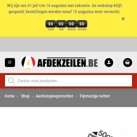
Wij zijn van 31 juli t/m 14 augustus met vakantie. De webshop blijft
geopend; bestellingen worden vanaf 15 augustus weer verwerkt.
×
00
00
00
00
DAGEN
UREN
MINUTEN
SECONDEN
Ga
naar
inhoud
Producten
zoeken
Home
»
Shop
»
Aanhangwagennetten
»
Fijnmazige netten