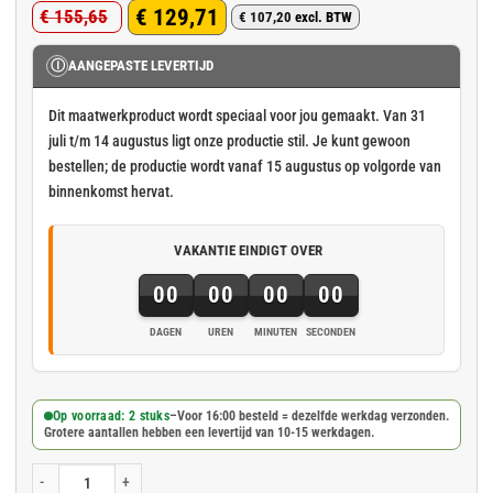
€
129,71
€
155,65
€
107,20
excl. BTW
Oorspronkelijke
Huidige
prijs
prijs
Ⓘ
AANGEPASTE LEVERTIJD
was:
is:
Dit maatwerkproduct wordt speciaal voor jou gemaakt. Van 31
€ 155,65.
€ 129,71.
juli t/m 14 augustus ligt onze productie stil. Je kunt gewoon
bestellen; de productie wordt vanaf 15 augustus op volgorde van
binnenkomst hervat.
VAKANTIE EINDIGT OVER
00
00
00
00
DAGEN
UREN
MINUTEN
SECONDEN
Op voorraad: 2 stuks
–
Voor 16:00 besteld = dezelfde werkdag verzonden.
Grotere aantallen hebben een levertijd van 10-15 werkdagen.
Zwart fijnmazig containernet cargonet 350x700cm - 200gr/m² aantal