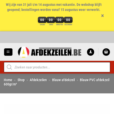
Wij zijn van 31 juli t/m 14 augustus met vakantie. De webshop blijft
geopend; bestellingen worden vanaf 15 augustus weer verwerkt.
×
00
00
00
00
DAGEN
UREN
MINUTEN
SECONDEN
Ga
naar
inhoud
Producten
zoeken
Home
»
Shop
»
Afdekzeilen
»
Blauw afdekzeil
»
Blauw PVC afdekzeil
600gr/m²