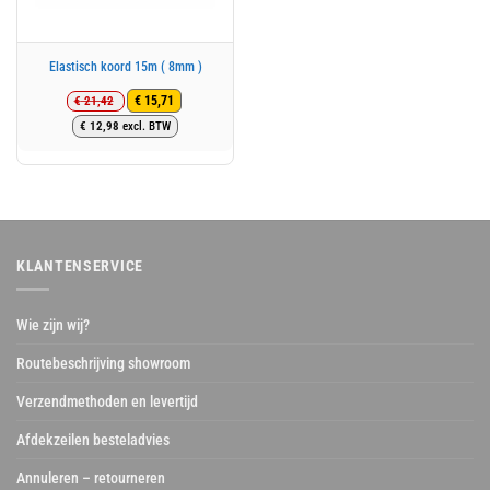
Elastisch koord 15m ( 8mm )
€
21,42
€
15,71
Oorspronkelijke
Huidige
€
12,98
excl. BTW
prijs
prijs
was:
is:
€ 21,42.
€ 15,71.
KLANTENSERVICE
Wie zijn wij?
Routebeschrijving showroom
Verzendmethoden en levertijd
Afdekzeilen besteladvies
Annuleren – retourneren