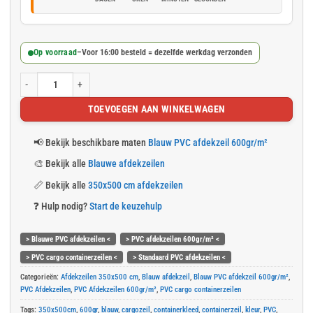
Op voorraad
–
Voor 16:00 besteld = dezelfde werkdag verzonden
Blauw PVC container afdekzeil 350x500cm 600gr/m² aantal
TOEVOEGEN AAN WINKELWAGEN
📢
Bekijk beschikbare maten
Blauw PVC afdekzeil 600gr/m²
🎨
Bekijk alle
Blauwe afdekzeilen
📏
Bekijk alle
350x500 cm afdekzeilen
❓
Hulp nodig?
Start de keuzehulp
> Blauwe PVC afdekzeilen <
> PVC afdekzeilen 600gr/m² <
> PVC cargo containerzeilen <
> Standaard PVC afdekzeilen <
Categorieën:
Afdekzeilen 350x500 cm
,
Blauw afdekzeil
,
Blauw PVC afdekzeil 600gr/m²
,
PVC Afdekzeilen
,
PVC Afdekzeilen 600gr/m²
,
PVC cargo containerzeilen
Tags:
350x500cm
,
600gr
,
blauw
,
cargozeil
,
containerkleed
,
containerzeil
,
kleur
,
PVC
,