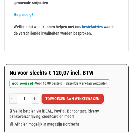
genoemde snijmaten
Hulp nodig?:
Wellicht dat we u kunnen helpen met ons
besteladvies
waarin
de verschillende kwaliteiten worden besproken.
Nu voor slechts
€
120,07
incl. BTW
Op voorraad
–
Voor 16:00 besteld = dezelfde werkdag verzonden
TOEVOEGEN AAN WINKELWAGEN
Blauw PVC container afdekzeil 350x500cm 600gr/m² aantal
🔒 Veilig betalen via iDEAL, PayPal, Bancontact, Riverty,
bankoverschrijving, creditcard en meer!
🏬 Afhalen mogelijk in magazijn Dordrecht