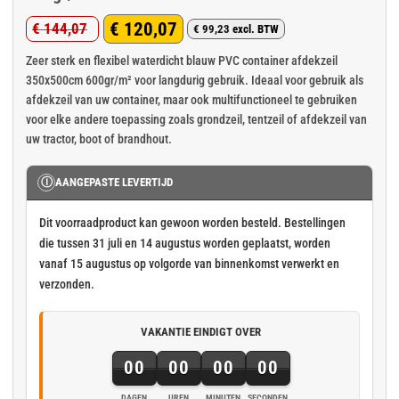
€
120,07
€
144,07
€
99,23
excl. BTW
Oorspronkelijke
Huidige
prijs
prijs
Zeer sterk en flexibel waterdicht blauw PVC container afdekzeil
350x500cm 600gr/m² voor langdurig gebruik. Ideaal voor gebruik als
was:
is:
afdekzeil van uw container, maar ook multifunctioneel te gebruiken
€ 144,07.
€ 120,07.
voor elke andere toepassing zoals grondzeil, tentzeil of afdekzeil van
uw tractor, boot of brandhout.
Ⓘ
AANGEPASTE LEVERTIJD
Dit voorraadproduct kan gewoon worden besteld. Bestellingen
die tussen 31 juli en 14 augustus worden geplaatst, worden
vanaf 15 augustus op volgorde van binnenkomst verwerkt en
verzonden.
VAKANTIE EINDIGT OVER
00
00
00
00
DAGEN
UREN
MINUTEN
SECONDEN