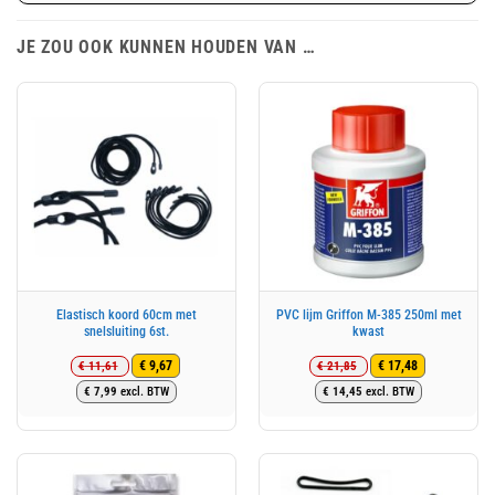
JE ZOU OOK KUNNEN HOUDEN VAN …
Elastisch koord 60cm met
PVC lijm Griffon M-385 250ml met
snelsluiting 6st.
kwast
€
11,61
€
21,85
€
9,67
€
17,48
Oorspronkelijke
Huidige
Oorspronkelijke
Huidige
€
7,99
excl. BTW
€
14,45
excl. BTW
prijs
prijs
prijs
prijs
was:
is:
was:
is:
€ 11,61.
€ 9,67.
€ 21,85.
€ 17,48.