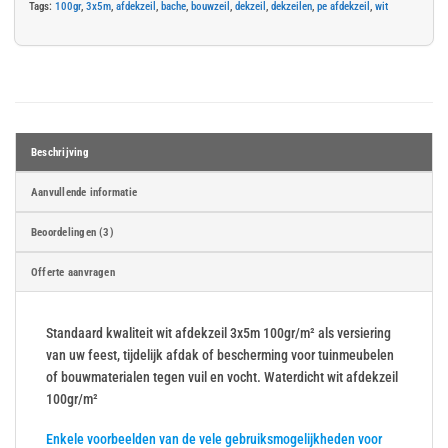
Tags:
100gr
,
3x5m
,
afdekzeil
,
bache
,
bouwzeil
,
dekzeil
,
dekzeilen
,
pe afdekzeil
,
wit
Beschrijving
Aanvullende informatie
Beoordelingen (3)
Offerte aanvragen
Standaard kwaliteit wit afdekzeil 3x5m 100gr/m² als versiering
van uw feest, tijdelijk afdak of bescherming voor tuinmeubelen
of bouwmaterialen tegen vuil en vocht. Waterdicht wit afdekzeil
100gr/m²
Enkele voorbeelden van de vele gebruiksmogelijkheden voor