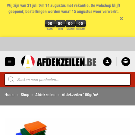
Wij zijn van 31 juli t/m 14 augustus met vakantie. De webshop blijft
geopend; bestellingen worden vanaf 15 augustus weer verwerkt.
×
00
00
00
00
DAGEN
UREN
MINUTEN
SECONDEN
Ga
naar
inhoud
Producten
zoeken
Home
»
Shop
»
Afdekzeilen
»
Afdekzeilen 100gr/m²