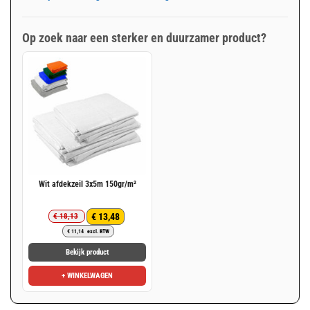
Op zoek naar een sterker en duurzamer product?
Wit afdekzeil 3x5m 150gr/m²
€
13,48
€
18,13
Oorspronkelijke
Huidige
€
11,14
excl. BTW
prijs
prijs
was:
is:
Bekijk product
€ 18,13.
€ 13,48.
+ WINKELWAGEN