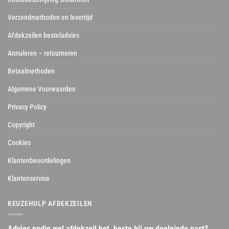
Verzendmethoden en levertijd
Afdekzeilen besteladvies
Annuleren – retourneren
Betaalmethoden
Algemene Voorwaarden
Privacy Policy
Copyright
Cookies
Klantenbeoordelingen
Klantenservice
KEUZEHULP AFDEKZEILEN
Advies nodig wel afdekzeil het beste bij uw doeleinde past?