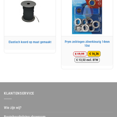
Prym zeilringen zilverkleurig 14mm
Elastisch koord op maat gemaakt
10st
€
19,99
€
16,36
Oorspronkelijke
Huidige
€
13,52
excl. BTW
prijs
prijs
was:
is:
€ 19,99.
€ 16,36.
KLANTENSERVICE
Wie zijn wij?
Routebeschrijving showroom