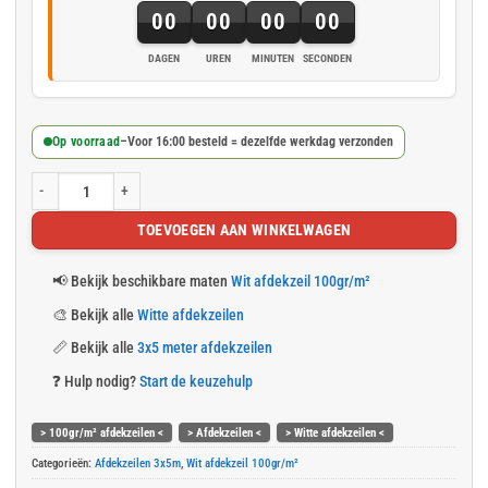
00
00
00
00
DAGEN
UREN
MINUTEN
SECONDEN
Op voorraad
–
Voor 16:00 besteld = dezelfde werkdag verzonden
Wit afdekzeil 3x5m 100gr/m² aantal
TOEVOEGEN AAN WINKELWAGEN
📢
Bekijk beschikbare maten
Wit afdekzeil 100gr/m²
🎨
Bekijk alle
Witte afdekzeilen
📏
Bekijk alle
3x5 meter afdekzeilen
❓
Hulp nodig?
Start de keuzehulp
> 100gr/m² afdekzeilen <
> Afdekzeilen <
> Witte afdekzeilen <
Categorieën:
Afdekzeilen 3x5m
,
Wit afdekzeil 100gr/m²