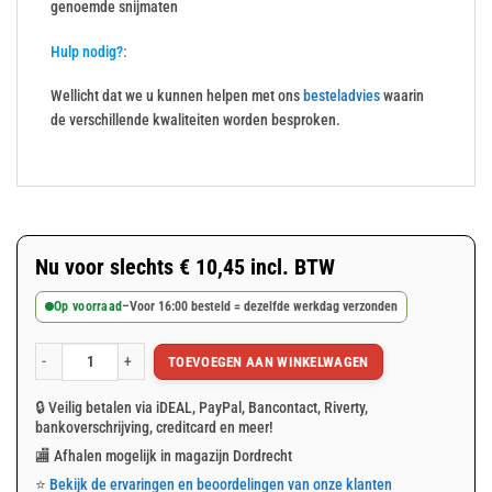
genoemde snijmaten
Hulp nodig?:
Wellicht dat we u kunnen helpen met ons
besteladvies
waarin
de verschillende kwaliteiten worden besproken.
Nu voor slechts
€
10,45
incl. BTW
Op voorraad
–
Voor 16:00 besteld = dezelfde werkdag verzonden
TOEVOEGEN AAN WINKELWAGEN
Wit afdekzeil 3x5m 100gr/m² aantal
🔒 Veilig betalen via iDEAL, PayPal, Bancontact, Riverty,
bankoverschrijving, creditcard en meer!
🏬 Afhalen mogelijk in magazijn Dordrecht
⭐
Bekijk de ervaringen en beoordelingen van onze klanten