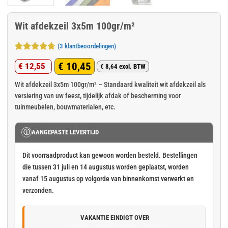
Wit afdekzeil 3x5m 100gr/m²
(
3
klantbeoordelingen)
Gewaardeerd
3
€
10,45
€
12,55
4.67
op 5
€
8,64
excl. BTW
Oorspronkelijke
Huidige
gebaseerd
op
klant
prijs
prijs
Wit afdekzeil 3x5m 100gr/m² – Standaard kwaliteit wit afdekzeil als
waarderingen
versiering van uw feest, tijdelijk afdak of bescherming voor
was:
is:
tuinmeubelen, bouwmaterialen, etc.
€ 12,55.
€ 10,45.
Ⓘ
AANGEPASTE LEVERTIJD
Dit voorraadproduct kan gewoon worden besteld. Bestellingen
die tussen 31 juli en 14 augustus worden geplaatst, worden
vanaf 15 augustus op volgorde van binnenkomst verwerkt en
verzonden.
VAKANTIE EINDIGT OVER