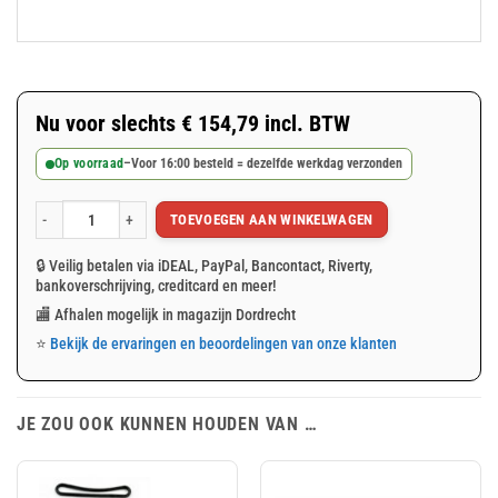
Nu voor slechts
€
154,79
incl. BTW
Op voorraad
–
Voor 16:00 besteld = dezelfde werkdag verzonden
TOEVOEGEN AAN WINKELWAGEN
Groen PVC afdekzeil 5x6m 600gr/m² aantal
🔒 Veilig betalen via iDEAL, PayPal, Bancontact, Riverty,
bankoverschrijving, creditcard en meer!
🏬 Afhalen mogelijk in magazijn Dordrecht
⭐
Bekijk de ervaringen en beoordelingen van onze klanten
JE ZOU OOK KUNNEN HOUDEN VAN …