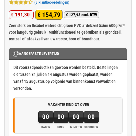
(
3
klantbeoordelingen)
Gewaardeerd
3
€
154,79
€
191,30
4.33
op 5
€
127,93
excl. BTW
Oorspronkelijke
Huidige
gebaseerd
op
klant
prijs
prijs
Zeer sterk en flexibel waterdicht groen PVC afdekzeil 5x6m 600gr/m²
waarderingen
voor langdurig gebruik. Multifunctioneel te gebruiken als grondzeil,
was:
is:
tentzeil of afdekzeil van uw tractor, boot of brandhout.
€ 191,30.
€ 154,79.
Ⓘ
AANGEPASTE LEVERTIJD
Dit voorraadproduct kan gewoon worden besteld. Bestellingen
die tussen 31 juli en 14 augustus worden geplaatst, worden
vanaf 15 augustus op volgorde van binnenkomst verwerkt en
verzonden.
VAKANTIE EINDIGT OVER
00
00
00
00
DAGEN
UREN
MINUTEN
SECONDEN