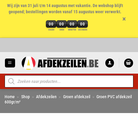
Wij zijn van 31 juli t/m 14 augustus met vakantie. De webshop blijft
geopend; bestellingen worden vanaf 15 augustus weer verwerkt.
×
00
00
00
00
DAGEN
UREN
MINUTEN
SECONDEN
Ga
naar
inhoud
Producten
zoeken
Home
»
Shop
»
Afdekzeilen
»
Groen afdekzeil
»
Groen PVC afdekzeil
600gr/m²