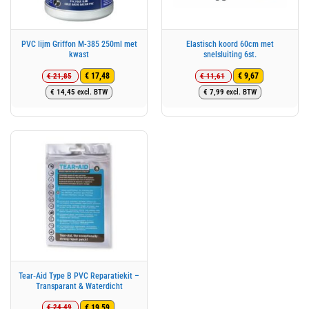
PVC lijm Griffon M-385 250ml met
Elastisch koord 60cm met
kwast
snelsluiting 6st.
€
21,85
€
11,61
€
17,48
€
9,67
Oorspronkelijke
Huidige
Oorspronkelijke
Huidige
€
14,45
excl. BTW
€
7,99
excl. BTW
prijs
prijs
prijs
prijs
was:
is:
was:
is:
€ 21,85.
€ 17,48.
€ 11,61.
€ 9,67.
Tear‑Aid Type B PVC Reparatiekit –
Transparant & Waterdicht
€
24,49
€
19,59