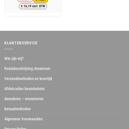
Oorspronkelijke
Huidige
€
16,19
excl. BTW
prijs
prijs
was:
is:
€ 24,49.
€ 19,59.
KLANTENSERVICE
Wie zijn wij?
Routebeschrijving showroom
Verzendmethoden en levertijd
Afdekzeilen besteladvies
Annuleren – retourneren
Betaalmethoden
Algemene Voorwaarden