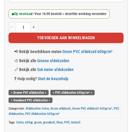
Op voorraad
–
Voor 16:00 besteld = dezelfde werkdag verzonden
Groen PVC afdekzeil 5x6m 600gr/m² aantal
TOEVOEGEN AAN WINKELWAGEN
📢
Bekijk beschikbare maten
Groen PVC afdekzeil 600gr/m²
🎨
Bekijk alle
Groene afdekzeilen
📏
Bekijk alle
5x6 meter afdekzeilen
❓
Hulp nodig?
Start de keuzehulp
> Groene PVC afdekzeilen <
> PVC afdekzeilen 600gr/m² <
> Standaard PVC afdekzeilen <
Categorieën:
Afdekzeilen 5x6m
,
Groen afdekzeil
,
Groen PVC afdekzeil 600gr/m²
,
PVC
Afdekzeilen
,
PVC Afdekzeilen 600gr/m²
Tags:
5x6m
,
600gr
,
groen
,
grondzeil
,
kleur
,
PVC
,
tentzeil