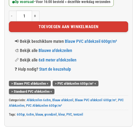
Op voorraad
–
Voor 16:00 besteld = dezelfde werkdag verzonden
Blauw PVC afdekzeil 6x8m 600gr/m² aantal
TOEVOEGEN AAN WINKELWAGEN
📢
Bekijk beschikbare maten
Blauw PVC afdekzeil 600gr/m²
🎨
Bekijk alle
Blauwe afdekzeilen
📏
Bekijk alle
6x8 meter afdekzeilen
❓
Hulp nodig?
Start de keuzehulp
> Blauwe PVC afdekzeilen <
> PVC afdekzeilen 600gr/m² <
> Standaard PVC afdekzeilen <
Categorieën:
Afdekzeilen 6x8m
,
Blauw afdekzeil
,
Blauw PVC afdekzeil 600gr/m²
,
PVC
Afdekzeilen
,
PVC Afdekzeilen 600gr/m²
Tags:
600gr
,
6x8m
,
blauw
,
grondzeil
,
kleur
,
PVC
,
tentzeil