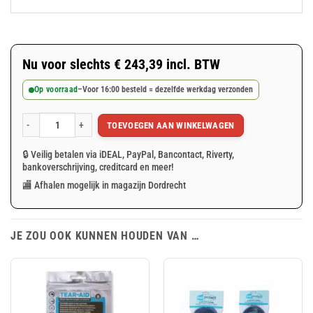
Nu voor slechts
€
243,39
incl. BTW
Op voorraad
–
Voor 16:00 besteld = dezelfde werkdag verzonden
TOEVOEGEN AAN WINKELWAGEN
Blauw PVC afdekzeil 6x8m 600gr/m² aantal
🔒 Veilig betalen via iDEAL, PayPal, Bancontact, Riverty,
bankoverschrijving, creditcard en meer!
🏬 Afhalen mogelijk in magazijn Dordrecht
JE ZOU OOK KUNNEN HOUDEN VAN …