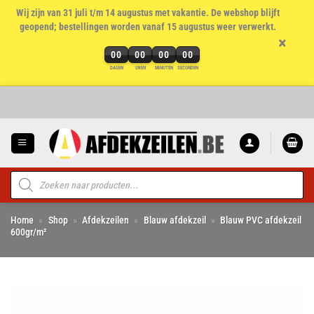
Wij zijn van 31 juli t/m 14 augustus met vakantie. De webshop blijft
geopend; bestellingen worden vanaf 15 augustus weer verwerkt.
×
00
00
00
00
DAGEN
UREN
MINUTEN
SECONDEN
Ga
naar
inhoud
Producten
zoeken
Home
»
Shop
»
Afdekzeilen
»
Blauw afdekzeil
»
Blauw PVC afdekzeil
600gr/m²