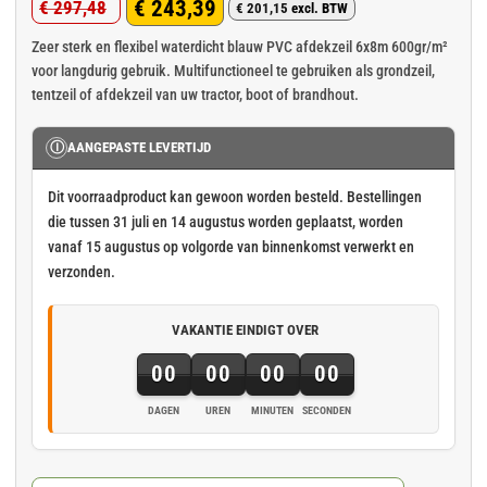
€
243,39
€
297,48
€
201,15
excl. BTW
Oorspronkelijke
Huidige
prijs
prijs
Zeer sterk en flexibel waterdicht blauw PVC afdekzeil 6x8m 600gr/m²
voor langdurig gebruik. Multifunctioneel te gebruiken als grondzeil,
was:
is:
tentzeil of afdekzeil van uw tractor, boot of brandhout.
€ 297,48.
€ 243,39.
Ⓘ
AANGEPASTE LEVERTIJD
Dit voorraadproduct kan gewoon worden besteld. Bestellingen
die tussen 31 juli en 14 augustus worden geplaatst, worden
vanaf 15 augustus op volgorde van binnenkomst verwerkt en
verzonden.
VAKANTIE EINDIGT OVER
00
00
00
00
DAGEN
UREN
MINUTEN
SECONDEN