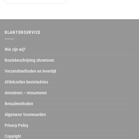
was:
is:
€ 11,61.
€ 9,67.
KLANTENSERVICE
Wie zijn wij?
Routebeschrijving showroom
Verzendmethoden en levertijd
Afdekzeilen besteladvies
Annuleren – retourneren
Betaalmethoden
Algemene Voorwaarden
Privacy Policy
Copyright