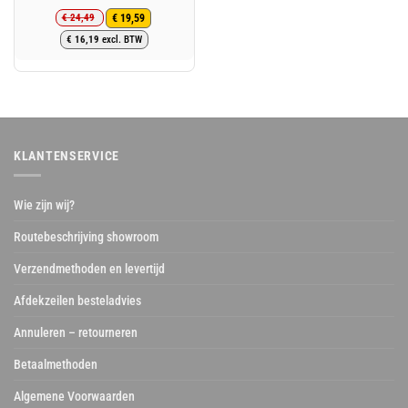
€
24,49
€
19,59
Oorspronkelijke
Huidige
€
16,19
excl. BTW
prijs
prijs
was:
is:
€ 24,49.
€ 19,59.
KLANTENSERVICE
Wie zijn wij?
Routebeschrijving showroom
Verzendmethoden en levertijd
Afdekzeilen besteladvies
Annuleren – retourneren
Betaalmethoden
Algemene Voorwaarden