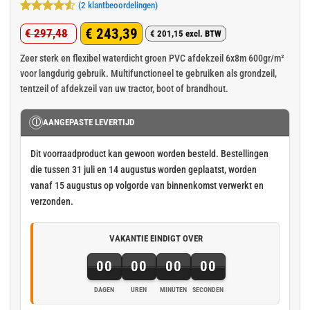
(
2
klantbeoordelingen)
Gewaardeerd
2
€
243,39
€
297,48
4.5
op 5
€
201,15
excl. BTW
Oorspronkelijke
Huidige
gebaseerd
op
klant
prijs
prijs
Zeer sterk en flexibel waterdicht groen PVC afdekzeil 6x8m 600gr/m²
waarderingen
voor langdurig gebruik. Multifunctioneel te gebruiken als grondzeil,
was:
is:
tentzeil of afdekzeil van uw tractor, boot of brandhout.
€ 297,48.
€ 243,39.
Ⓘ
AANGEPASTE LEVERTIJD
Dit voorraadproduct kan gewoon worden besteld. Bestellingen
die tussen 31 juli en 14 augustus worden geplaatst, worden
vanaf 15 augustus op volgorde van binnenkomst verwerkt en
verzonden.
VAKANTIE EINDIGT OVER
00
00
00
00
DAGEN
UREN
MINUTEN
SECONDEN