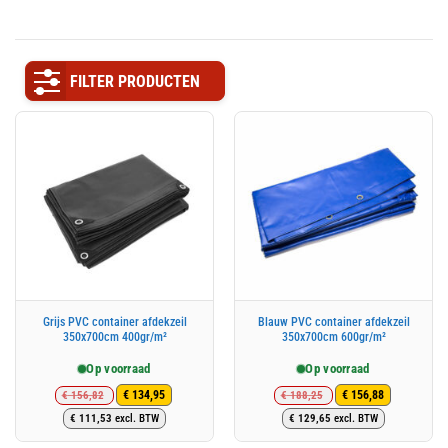
FILTER PRODUCTEN
Grijs PVC container afdekzeil
Blauw PVC container afdekzeil
350x700cm 400gr/m²
350x700cm 600gr/m²
Op voorraad
Op voorraad
€
156,82
€
188,25
€
134,95
€
156,88
Oorspronkelijke
Huidige
Oorspronkelijke
Huidige
€
111,53
excl. BTW
€
129,65
excl. BTW
prijs
prijs
prijs
prijs
was:
is:
was:
is: