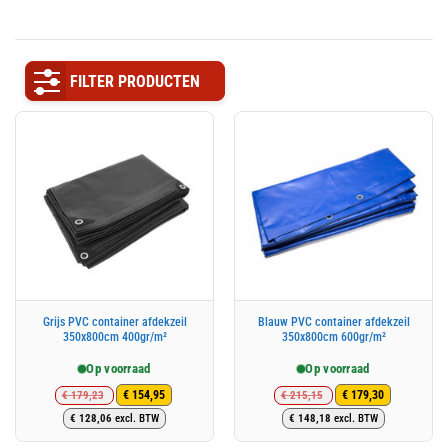
FILTER PRODUCTEN
Grijs PVC container afdekzeil
Blauw PVC container afdekzeil
350x800cm 400gr/m²
350x800cm 600gr/m²
Op voorraad
Op voorraad
€
179,23
€
215,15
€
154,95
€
179,30
Oorspronkelijke
Huidige
Oorspronkelijke
Huidige
€
128,06
excl. BTW
€
148,18
excl. BTW
prijs
prijs
prijs
prijs
was:
is:
was:
is: