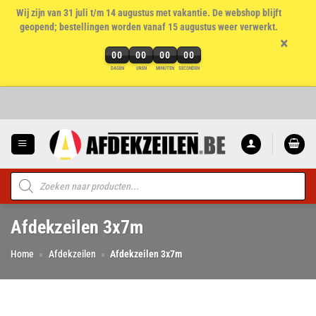
Wij zijn van 31 juli t/m 14 augustus met vakantie. De webshop blijft
geopend; bestellingen worden vanaf 15 augustus weer verwerkt.
×
00
00
00
00
DAGEN
UREN
MINUTEN
SECONDEN
Ga
naar
inhoud
Producten
zoeken
Afdekzeilen 3x7m
Home
»
Afdekzeilen
»
Afdekzeilen 3x7m