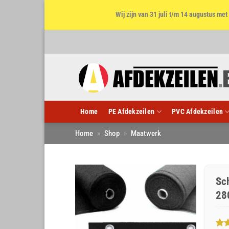
Wij zijn van 31 juli t/m 14 augustus m
Ga
naar
inhoud
Home
PE Afdekzeilen
PVC Afdekzeilen
Home
»
Shop
»
Maatwerk
Sc
28