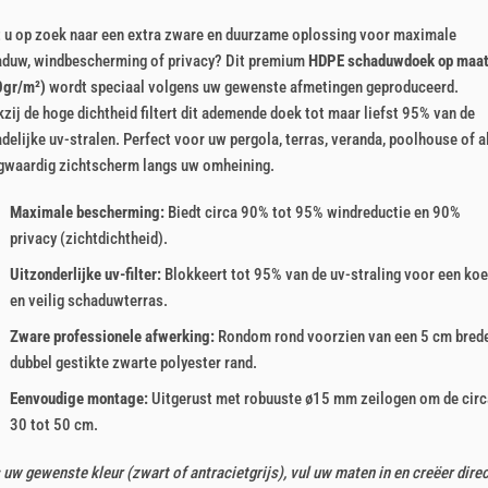
aardeerd
p 5
 u op zoek naar een extra zware en duurzame oplossing voor maximale
aseerd
duw, windbescherming of privacy? Dit premium
HDPE schaduwdoek op maa
klant
rderingen
0gr/m²)
wordt speciaal volgens uw gewenste afmetingen geproduceerd.
zij de hoge dichtheid filtert dit ademende doek tot maar liefst 95% van de
delijke uv-stralen. Perfect voor uw pergola, terras, veranda, poolhouse of a
gwaardig zichtscherm langs uw omheining.
Maximale bescherming:
Biedt circa 90% tot 95% windreductie en 90%
privacy (zichtdichtheid).
Uitzonderlijke uv-filter:
Blokkeert tot 95% van de uv-straling voor een koe
en veilig schaduwterras.
Zware professionele afwerking:
Rondom rond voorzien van een 5 cm brede
dubbel gestikte zwarte polyester rand.
Eenvoudige montage:
Uitgerust met robuuste ø15 mm zeilogen om de circ
30 tot 50 cm.
 uw gewenste kleur (zwart of antracietgrijs), vul uw maten in en creëer dire