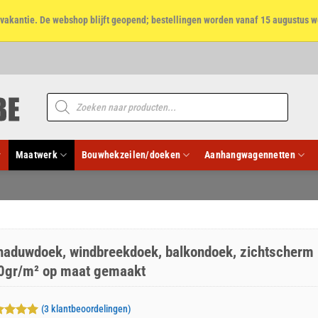
et vakantie. De webshop blijft geopend; bestellingen worden vanaf 15 augustus w
Producten
zoeken
Maatwerk
Bouwhekzeilen/doeken
Aanhangwagennetten
haduwdoek, windbreekdoek, balkondoek, zichtscherm
0gr/m² op maat gemaakt
(
3
klantbeoordelingen)