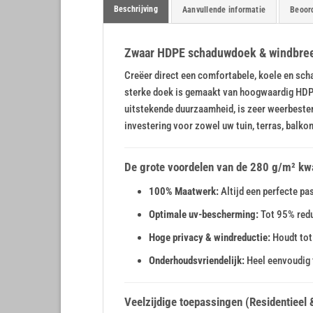
Beschrijving
Aanvullende informatie
Beoord
Zwaar HDPE schaduwdoek & windbree
Creëer direct een comfortabele, koele en sc
sterke doek is gemaakt van hoogwaardig HDPE
uitstekende duurzaamheid, is zeer weerbestend
investering voor zowel uw tuin, terras, balko
De grote voordelen van de 280 g/m² kwal
100% Maatwerk:
Altijd een perfecte pa
Optimale uv-bescherming:
Tot 95% redu
Hoge privacy & windreductie:
Houdt tot 
Onderhoudsvriendelijk:
Heel eenvoudig 
Veelzijdige toepassingen (Residentieel