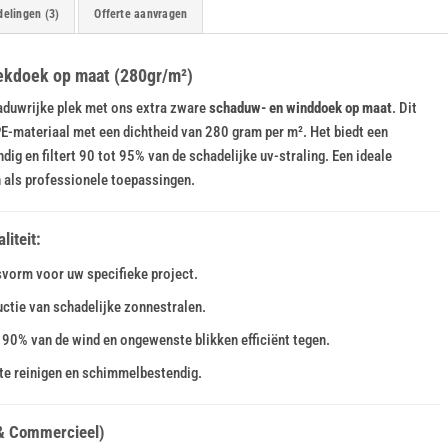
elingen (3)
Offerte aanvragen
Géén ringen aanbrengen
kdoek op maat (280gr/m²)
haduwrijke plek met ons extra zware
schaduw- en winddoek op maat
. Dit
-materiaal met een dichtheid van 280 gram per m². Het biedt een
Bungeeballs
ig en filtert 90 tot 95% van de schadelijke uv-straling. Een ideale
n als professionele toepassingen.
iteit:
svorm voor uw specifieke project.
ctie van schadelijke zonnestralen.
90% van de wind en ongewenste blikken efficiënt tegen.
Spanrubbers
te reinigen en schimmelbestendig.
 & Commercieel)