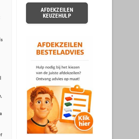
AFDEKZEILEN
KEUZEHULP
t
ls
l
,
a
ct