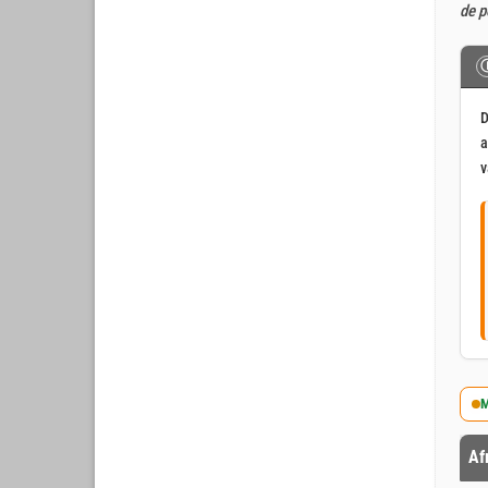
de p
D
a
v
M
Af