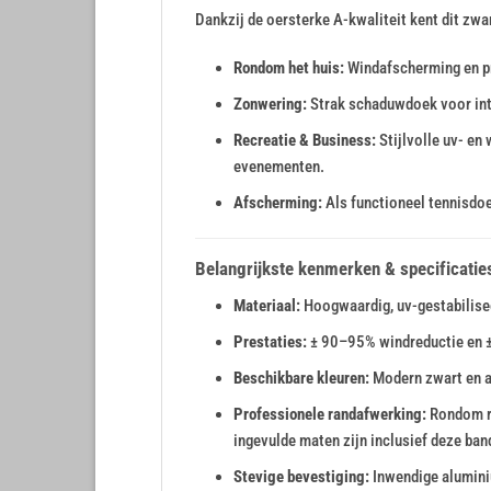
Dankzij de oersterke A-kwaliteit kent dit zw
Rondom het huis:
Windafscherming en pri
Zonwering:
Strak schaduwdoek voor inte
Recreatie & Business:
Stijlvolle uv- en
evenementen.
Afscherming:
Als functioneel tennisdoe
Belangrijkste kenmerken & specificatie
Materiaal:
Hoogwaardig, uv-gestabilise
Prestaties:
± 90–95% windreductie en ±
Beschikbare kleuren:
Modern zwart en an
Professionele randafwerking:
Rondom ro
ingevulde maten zijn inclusief deze ban
Stevige bevestiging:
Inwendige alumini