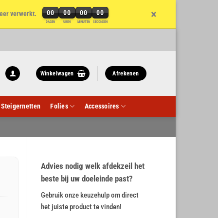
×
00
00
00
00
eer verwerkt.
DAGEN
UREN
MINUTEN
SECONDEN
Winkelwagen
Afrekenen
Steigernetten
Folies
Accessoires
Advies nodig welk afdekzeil het
beste bij uw doeleinde past?
Gebruik onze keuzehulp om direct
het juiste product te vinden!