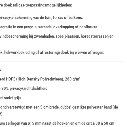
are doek talloze toepassingsmogelijkheden:
vacy-afscherming van de tuin, terras of balkons.
gratie in een pergola, veranda, overkapping of poolhouse.
 windbescherming bij zwembaden, speelplaatsen, horecaterrassen en
k, hekwerkbekleding of afrasteringsdoek bij werven of wegen.
s
erd HDPE (High-Density Polyethyleen), 280 g/m².
 90% privacy/zichtdichtheid.
tracietgrijs.
nd verstevigd met een 5 cm brede, dubbel gestikte polyester band (de
d).
um zeilogen van ø15 mm naast de hoeken en om de circa 30 à 50 cm