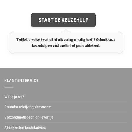
€ 207,35.
€ 161,27.
€ 252,07.
€ 218,45.
START DE KEUZEHULP
Twijfelt u welke kwaliteit of uitvoering u nodig heeft? Gebruik onze
keuzehulp en vind sneller het juiste afdekzeil.
KLANTENSERVICE
Wie zijn wij?
Routebeschrijving showroom
Verzendmethoden en levertijd
Afdekzeilen besteladvies