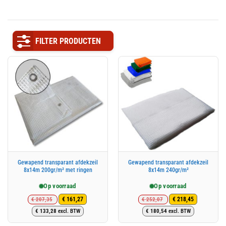
FILTER PRODUCTEN
Gewapend transparant afdekzeil
Gewapend transparant afdekzeil
8x14m 200gr/m² met ringen
8x14m 240gr/m²
Op voorraad
Op voorraad
€
207,35
€
252,07
€
161,27
€
218,45
Oorspronkelijke
Huidige
Oorspronkelijke
Huidige
€
133,28
excl. BTW
€
180,54
excl. BTW
prijs
prijs
prijs
prijs
was:
is:
was:
is: