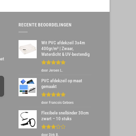
RECENTE BEOORDELINGEN
Wit PVC afdekzeil 3x4m
400gr/m² | Zwaar,
Waterdicht & UV-bestendig
het
Gewaardeerd
door Jeroen L.
5
uit 5
PVC afdekzeil op maat
gemaakt
Gewaardeerd
door Francois Geboes
5
uit 5
Flexibele snelbinder 30cm
zwart – 10 stuks
Gewaardeerd
door Dirk B.