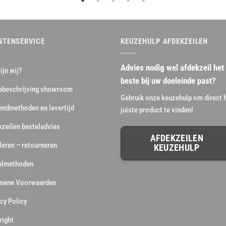
NTENSERVICE
KEUZEHULP AFDEKZEILEN
Advies nodig wel afdekzeil het
ijn wij?
beste bij uw doeleinde past?
ebeschrijving showroom
Gebruik onze keuzehulp om direct 
endmethoden en levertijd
juiste product te vinden!
kzeilen besteladvies
AFDEKZEILEN
leren – retourneren
KEUZEHULP
almethoden
mene Voorwaarden
cy Policy
right