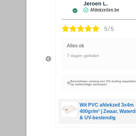
 De Greef
Jeroen L.
zeilen.be
Afdekzeilen.be
5/5
5/5
Alles ok
7 dagen geleden
Beoordelaar ontving een 5% korting waardeb
op toekomstige aankopen
een 5% korting waardebon
open
Wit PVC afdekzeil 3x4m
400gr/m² | Zwaar, Waterd
zeil 3x6m 150gr/m²
& UV-bestendig