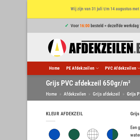
Wij zijn van 31 juli t/m 14 augustus m
Ga
Voor
16:00
besteld = dezelfde werkdag
naar
inhoud
Home
PE Afdekzeilen
PVC Afdekzeilen
Grijs PVC afdekzeil 650gr/m²
Home
»
Afdekzeilen
»
Grijs afdekzeil
»
Grijs 
KLEUR AFDEKZEIL
Grijs
Een g
water