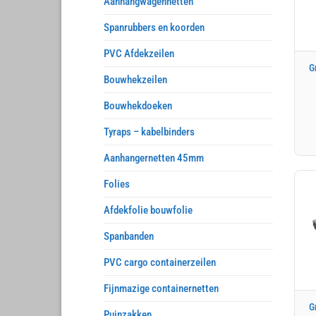
Aanhangwagennetten
Spanrubbers en koorden
PVC Afdekzeilen
G
Bouwhekzeilen
Bouwhekdoeken
Tyraps – kabelbinders
Aanhangernetten 45mm
Folies
Afdekfolie bouwfolie
Spanbanden
PVC cargo containerzeilen
Fijnmazige containernetten
G
Puinzakken