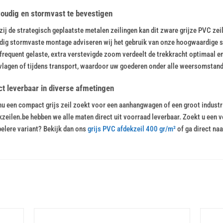
oudig en stormvast te bevestigen
ij de strategisch geplaatste metalen zeilingen kan dit zware grijze PVC ze
dig stormvaste montage adviseren wij het gebruik van onze hoogwaardige s
requent gelaste, extra verstevigde zoom verdeelt de trekkracht optimaal en
vlagen of tijdens transport, waardoor uw goederen onder alle weersomstan
ct leverbaar in diverse afmetingen
nu een compact grijs zeil zoekt voor een aanhangwagen of een groot industr
zeilen.be hebben we alle maten direct uit voorraad leverbaar. Zoekt u een ve
belere variant? Bekijk dan ons
grijs PVC afdekzeil 400 gr/m²
of ga direct na