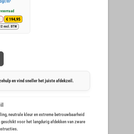
0gr/m²
 voorraad
€
194,95
Oorspronkelijke
Huidige
12
excl. BTW
prijs
prijs
was:
is:
€ 242,24.
€ 194,95.
ehulp en vind sneller het juiste afdekzeil.
il
ing, neutrale kleur en extreme betrouwbaarheid
te geschikt voor het langdurig afdekken van zware
structies.