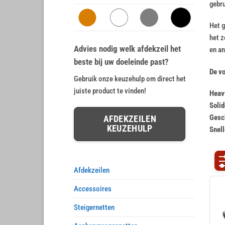
gebru
Het g
het 
Advies nodig welk afdekzeil het
en an
beste bij uw doeleinde past?
De vo
Gebruik onze keuzehulp om direct het
juiste product te vinden!
Heav
Solid
Gesch
AFDEKZEILEN
KEUZEHULP
Snell
Afdekzeilen
Accessoires
Steigernetten