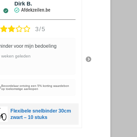
Dirk B.
Dirk B.
Afdekzeilen.be
Afdekz
3/5
inder voor mijn bedoeling
kwaliteit en mooi
 weken geleden
3 weken geleden
Beoordelaar ontving e
op toekomstige aanko
Beoordelaar ontving een 5% korting waardebon
op toekomstige aankopen
Schaduwd
windbreek
Flexibele snelbinder 30cm
balkondoe
zwart – 10 stuks
185gr/m² 