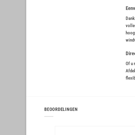
Eenv
Dankz
volle
hoogf
wind
Dire
Of u 
Afdek
flexi
BEOORDELINGEN