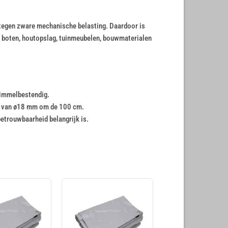
d tegen zware mechanische belasting. Daardoor is
 boten, houtopslag, tuinmeubelen, bouwmaterialen
chimmelbestendig.
n van ø18 mm om de 100 cm.
etrouwbaarheid belangrijk is.