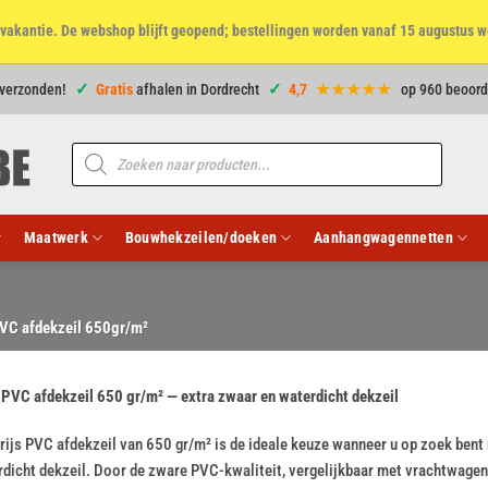
et vakantie. De webshop blijft geopend; bestellingen worden vanaf 15 augustus w
 verzonden!
Gratis
afhalen in Dordrecht
4,7
★★★★★
op 960 beoord
Producten
zoeken
Maatwerk
Bouwhekzeilen/doeken
Aanhangwagennetten
PVC afdekzeil 650gr/m²
 PVC afdekzeil 650 gr/m² — extra zwaar en waterdicht dekzeil
rijs PVC afdekzeil van 650 gr/m² is de ideale keuze wanneer u op zoek bent 
dicht dekzeil. Door de zware PVC-kwaliteit, vergelijkbaar met vrachtwagenze