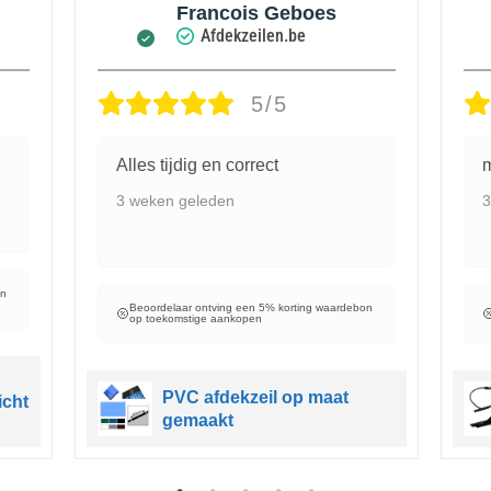
Francois Geboes
Afdekzeilen.be
5/5
Alles tijdig en correct
m
3 weken geleden
3
on
Beoordelaar ontving een 5% korting waardebon
op toekomstige aankopen
PVC afdekzeil op maat
icht
gemaakt