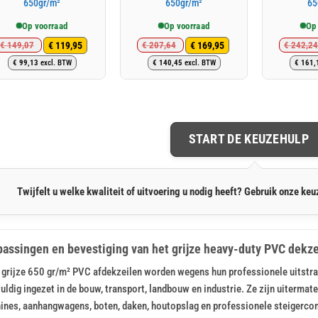
650gr/m²
650gr/m²
65
Op voorraad
Op voorraad
Op
€
119,95
€
169,95
€
149,07
€
207,64
€
242,24
Oorspronkelijke
Huidige
Oorspronkelijke
Huidige
€
99,13
excl. BTW
€
140,45
excl. BTW
€
161,
prijs
prijs
prijs
prijs
was:
is:
was:
is:
€ 149,07.
€ 119,95.
€ 207,64.
€ 169,95.
START DE KEUZEHULP
Twijfelt u welke kwaliteit of uitvoering u nodig heeft? Gebruik onze keuz
assingen en bevestiging van het grijze heavy-duty PVC dekze
grijze 650 gr/m² PVC afdekzeilen worden wegens hun professionele uitstral
uldig ingezet in de bouw, transport, landbouw en industrie. Ze zijn uiterma
nes, aanhangwagens, boten, daken, houtopslag en professionele steigercon