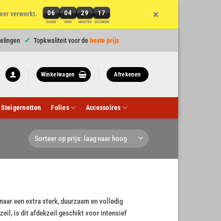
×
06
04
29
17
eer verwerkt.
6
DAGEN
UREN
MINUTEN
SECONDEN
dagen,
4
elingen
Topkwaliteit voor de
beste prijs
uren,
29
minuten
Winkelwagen
Afrekenen
en
17
seconden
Steigernetten
Folies
Accessoires
naar een extra sterk, duurzaam en volledig
il, is dit afdekzeil geschikt voor intensief