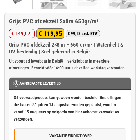
Grijs PVC afdekzeil 2x8m 650gr/m²
€
119,95
€
149,07
€
99,13
excl. BTW
Oorspronkelijke
Huidige
Grijs PVC afdekzeil 2×8 m – 650 gr/m² | Waterdicht &
prijs
prijs
UV-bestendig | Snel geleverd in België
was:
is:
Uit voorraad leverbaar in België – verkrijgbaar in meerdere
€ 149,07.
€ 119,95.
afmetingen. Besteld vóór 16:00 uur = dezelfde werkdag verzonden.
Ⓘ
AANGEPASTE LEVERTIJD
Dit voorraadproduct kan gewoon worden besteld. Bestellingen
die tussen 31 juli en 14 augustus worden geplaatst, worden
vanaf 15 augustus op volgorde van binnenkomst verwerkt en
verzonden.
VAKANTIE EINDIGT OVER