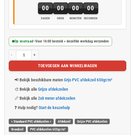
00
00
00
00
DAGEN
UREN
MINUTEN
SECONDEN
Op voorraad
–
Voor 16:00 besteld = dezelfde werkdag verzonden
Grijs PVC afdekzeil 2x8m 650gr/m² aantal
TOEVOEGEN AAN WINKELWAGEN
📢
Bekijk beschikbare maten
Grijs PVC afdekzeil 650gr/m²
🎨
Bekijk alle
Grijze afdekzeilen
📏
Bekijk alle
2x8 meter afdekzeilen
❓
Hulp nodig?
Start de keuzehulp
> Standaard PVC afdekzeilen <
Afdekzeil
Grijze PVC afdekzeilen
Grondzeil
PVC afdekzeilen 650gr/m²