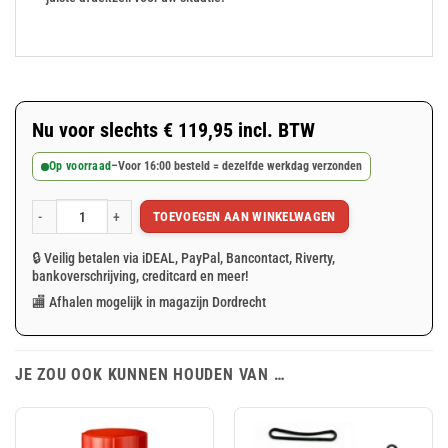
Nu voor slechts
€
119,95
incl. BTW
Op voorraad
–
Voor 16:00 besteld = dezelfde werkdag verzonden
TOEVOEGEN AAN WINKELWAGEN
Grijs PVC afdekzeil 2x8m 650gr/m² aantal
🔒 Veilig betalen via iDEAL, PayPal, Bancontact, Riverty,
bankoverschrijving, creditcard en meer!
🏬 Afhalen mogelijk in magazijn Dordrecht
JE ZOU OOK KUNNEN HOUDEN VAN …