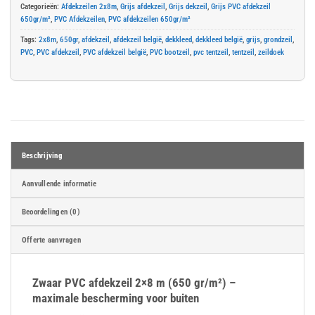
Categorieën:
Afdekzeilen 2x8m
,
Grijs afdekzeil
,
Grijs dekzeil
,
Grijs PVC afdekzeil
650gr/m²
,
PVC Afdekzeilen
,
PVC afdekzeilen 650gr/m²
Tags:
2x8m
,
650gr
,
afdekzeil
,
afdekzeil belgië
,
dekkleed
,
dekkleed belgië
,
grijs
,
grondzeil
,
PVC
,
PVC afdekzeil
,
PVC afdekzeil belgië
,
PVC bootzeil
,
pvc tentzeil
,
tentzeil
,
zeildoek
Beschrijving
Aanvullende informatie
Beoordelingen (0)
Offerte aanvragen
Zwaar PVC afdekzeil 2×8 m (650 gr/m²) –
maximale bescherming voor buiten