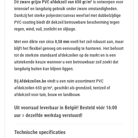
Dit
zware grijze PVC afdekzeil van 650 gr/m²
is ontworpen voor
intensief en langdurig gebruik onder zware omstandigheden.
Dankzij het sterke polyester/canvas weefsel met dubbelzijdige
PVC-coating biedt dit dekzeil betrouwbare bescherming tegen
regen, wind, vuil, zonlicht en slijtage.
Met een dikte van circa
0,58 mm
voelt het zeil robuust aan, maar
blijft het flexibel genoeg om eenvoudig te hanteren. Het behoort
tot de sterkste standaard afdekzeilen op de markt en is een
uitstekende keuze wanneer u een betrouwbaar zeil zoekt dat
langdurig buiten kan blijven liggen.
Bij
Afdekzeilen.be
vindt u een ruim assortiment PVC
afdekzeilen 650 gr/m², geschikt als grondzeil, tentzeil of
afdekzeil voor tuin, bouw en landbouw.
Uit voorraad leverbaar in België! Besteld vóór 16:00
uur = dezelfde werkdag verstuurd!
Technische specificaties