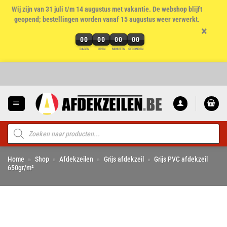
Wij zijn van 31 juli t/m 14 augustus met vakantie. De webshop blijft
geopend; bestellingen worden vanaf 15 augustus weer verwerkt.
×
00
00
00
00
DAGEN
UREN
MINUTEN
SECONDEN
Ga
naar
inhoud
Producten
zoeken
Home
»
Shop
»
Afdekzeilen
»
Grijs afdekzeil
»
Grijs PVC afdekzeil
650gr/m²