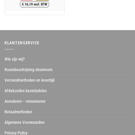
Oorspronkelijke
Huidige
€
16,19
excl. BTW
prijs
prijs
was:
is:
€ 24,49.
€ 19,59.
KLANTENSERVICE
Wie zijn wij?
Routebeschrijving showroom
Verzendmethoden en levertijd
Afdekzeilen besteladvies
Annuleren – retourneren
Betaalmethoden
Algemene Voorwaarden
Privacy Policy