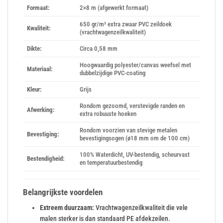
Formaat:
2×8 m (afgewerkt formaat)
650 gr/m² extra zwaar PVC zeildoek
Kwaliteit:
(vrachtwagenzeilkwaliteit)
Dikte:
Circa 0,58 mm
Hoogwaardig polyester/canvas weefsel met
Materiaal:
dubbelzijdige PVC-coating
Kleur:
Grijs
Rondom gezoomd, verstevigde randen en
Afwerking:
extra robuuste hoeken
Rondom voorzien van stevige metalen
Bevestiging:
bevestigingsogen (ø18 mm om de 100 cm)
100% Waterdicht, UV-bestendig, scheurvast
Bestendigheid:
en temperatuurbestendig
Belangrijkste voordelen
Extreem duurzaam:
Vrachtwagenzeilkwaliteit die vele
malen sterker is dan standaard PE afdekzeilen.