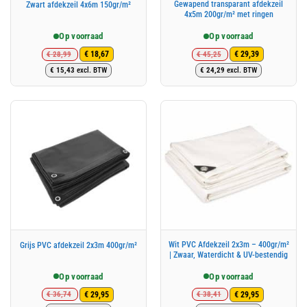
Gewapend transparant afdekzeil
Zwart afdekzeil 4x6m 150gr/m²
4x5m 200gr/m² met ringen
Op voorraad
Op voorraad
€
28,99
€
45,25
€
18,67
€
29,39
Oorspronkelijke
Huidige
Oorspronkelijke
Huidige
€
15,43
excl. BTW
€
24,29
excl. BTW
prijs
prijs
prijs
prijs
was:
is:
was:
is:
€ 28,99.
€ 18,67.
€ 45,25.
€ 29,39.
Wit PVC Afdekzeil 2x3m – 400gr/m²
Grijs PVC afdekzeil 2x3m 400gr/m²
| Zwaar, Waterdicht & UV-bestendig
Op voorraad
Op voorraad
€
36,74
€
38,41
€
29,95
€
29,95
Oorspronkelijke
Huidige
Oorspronkelijke
Huidige