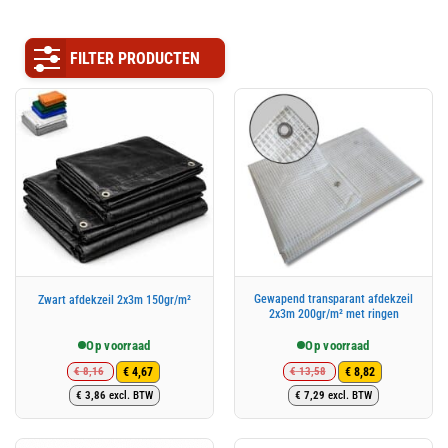
FILTER PRODUCTEN
Gewapend transparant afdekzeil
Zwart afdekzeil 2x3m 150gr/m²
2x3m 200gr/m² met ringen
Op voorraad
Op voorraad
€
8,16
€
13,58
€
4,67
€
8,82
Oorspronkelijke
Huidige
Oorspronkelijke
Huidige
€
3,86
excl. BTW
€
7,29
excl. BTW
prijs
prijs
prijs
prijs
was:
is:
was:
is:
€ 8,16.
€ 4,67.
€ 13,58.
€ 8,82.