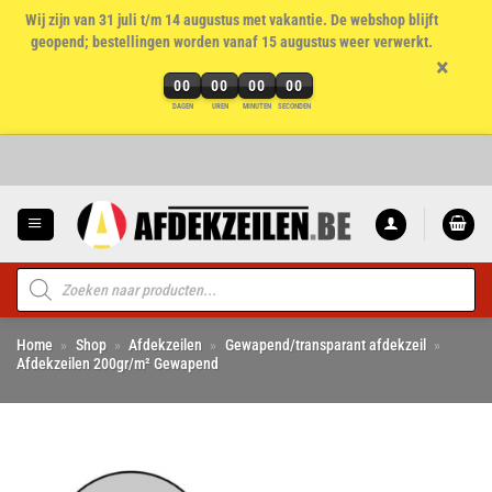
Wij zijn van 31 juli t/m 14 augustus met vakantie. De webshop blijft
geopend; bestellingen worden vanaf 15 augustus weer verwerkt.
×
00
00
00
00
DAGEN
UREN
MINUTEN
SECONDEN
Ga
naar
inhoud
Producten
zoeken
Home
»
Shop
»
Afdekzeilen
»
Gewapend/transparant afdekzeil
»
Afdekzeilen 200gr/m² Gewapend