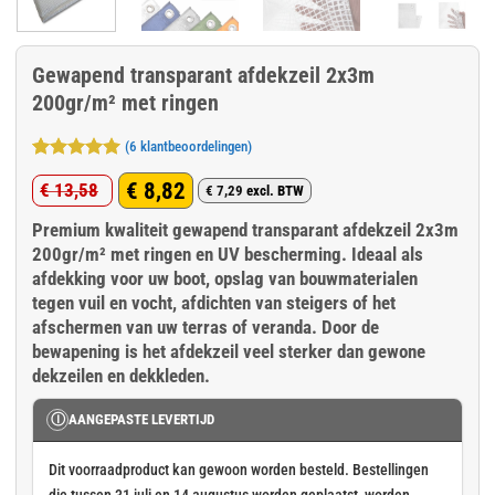
Gewapend transparant afdekzeil 2x3m
200gr/m² met ringen
(
6
klantbeoordelingen)
Gewaardeerd
6
€
8,82
€
13,58
5
op 5
€
7,29
excl. BTW
Oorspronkelijke
Huidige
gebaseerd
op
klant
Premium kwaliteit gewapend transparant afdekzeil 2x3m
prijs
prijs
waarderingen
200gr/m² met ringen en UV bescherming. Ideaal als
was:
is:
afdekking voor uw boot, opslag van bouwmaterialen
€ 13,58.
€ 8,82.
tegen vuil en vocht, afdichten van steigers of het
afschermen van uw terras of veranda. Door de
bewapening is het afdekzeil veel sterker dan gewone
dekzeilen en dekkleden.
Ⓘ
AANGEPASTE LEVERTIJD
Dit voorraadproduct kan gewoon worden besteld. Bestellingen
die tussen 31 juli en 14 augustus worden geplaatst, worden