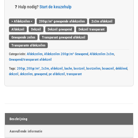
❓
Hulp nodig?
Start de keuzehulp
> Afdekzeilen <
200gr/m² gewapende afdekzeilen
2x3m afdekzeil
Afdekzeil
Dekzeil
Dekzeil gewapend
Dekzeil transparant
Gewapende zeilen
Transparant gewapend afdekzeil
Transparante afdekzeilen
Categorieën:
Afdekzeilen
,
Afdekzeilen 200gr/m² Gewapend
,
Afdekzeilen 2x3m
,
Gewapend/transparant afdekzeil
Tags:
200gr
,
200gr/m²
,
2x3m
,
afdekzeil
,
bache
,
bootzeil
,
bootzeilen
,
bouwzeil
,
dekkleed
,
dekzeil
,
dekzeilen
,
gewapend
,
pe afdekzeil
,
transparant
Beschrijving
Aanvullende informatie