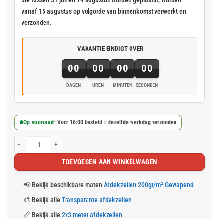
vanaf 15 augustus op volgorde van binnenkomst verwerkt en
verzonden.
VAKANTIE EINDIGT OVER
00
00
00
00
DAGEN
UREN
MINUTEN
SECONDEN
Op voorraad
–
Voor 16:00 besteld = dezelfde werkdag verzonden
Gewapend transparant afdekzeil 2x3m 200gr/m² met ringen aantal
TOEVOEGEN AAN WINKELWAGEN
📢
Bekijk beschikbare maten
Afdekzeilen 200gr/m² Gewapend
🎨
Bekijk alle
Transparante afdekzeilen
📏
Bekijk alle
2x3 meter afdekzeilen