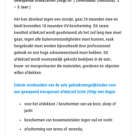
Gewapende afdekzeilen 200gr/m² ( Levensduur (indicatie): 2
– 3 Jaar )
Het kan absoluut tegen een stootje, gaat 24 maanden mee en
biedt bovendien 18 maanden UV-bescherming. Dit zware
kwaliteit afdekzeil wordt geadviseerd als het zeil lang mee moet
gaan, tegen alle buitenomstandigheden moet kunnen, vaak
hergebruikt moet worden bijvoorbeeld door professioneel
gebruik en een hoge scheurweerstand moet hebben. Dit
afdekzeil wordt voornamelijk gekocht bedrijven in de tuin-,
bouw- en transportsector die materialen, goederen en objecten
willen afdekken.
Enkele voorbeelden van de vele gebruiksmogelijkheden voor
een gewapend transparant afdekzeil 2x3m 200gr met ringen
voor het afdekken / beschermen van uw boot, sloep of
jacht
beschermen van bouwmaterialen tegen vuil en vocht
afscherming van terras of veranda;