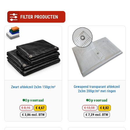
FILTER PRODUCTEN
Gewapend transparant afdekzeil
Zwart afdekzeil 2x3m 150gr/m²
2x3m 200gr/m² met ringen
Op voorraad
Op voorraad
€
8,16
€
13,58
€
4,67
€
8,82
Oorspronkelijke
Huidige
Oorspronkelijke
Huidige
€
3,86
excl. BTW
€
7,29
excl. BTW
prijs
prijs
prijs
prijs
was:
is:
was:
is:
€ 8,16.
€ 4,67.
€ 13,58.
€ 8,82.