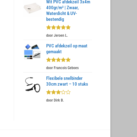
Wit PVC afdekzeil 3x4m
400gr/m² | Zwaar,
Waterdicht & UV-
bestendig
Gewaardeerd
door Jeroen L.
5
uit 5
PVC afdekzeil op maat
gemaakt
Gewaardeerd
door Francois Geboes
5
uit 5
Flexibele snelbinder
30cm zwart – 10 stuks
Gewaardeerd
door Dirk B.
3
uit 5