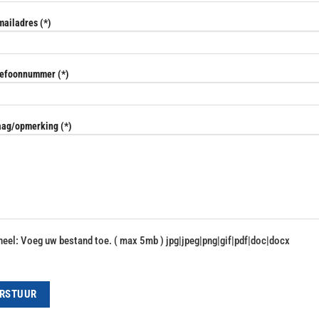
ailadres (*)
lefoonnummer (*)
aag/opmerking (*)
neel: Voeg uw bestand toe. ( max 5mb ) jpg|jpeg|png|gif|pdf|doc|docx