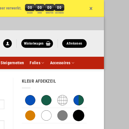
×
00
00
00
00
eer verwerkt.
DAGEN
UREN
MINUTEN
SECONDEN
Winkelwagen
Afrekenen
Steigernetten
Folies
Accessoires
KLEUR AFDEKZEIL