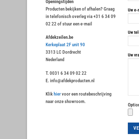
Openingstijden
Producten bekijken of afhalen? Graag
Uw e-m
in telefonisch overleg via +31 6 34 09
02 22 of stuur een e-mail
Uw te
Afdekzeilen.be
Kerkeplaat 2F unit 90
3313 LC Dordrecht
Uw vr
Nederland
T. 0031 6 34 09 02 22
E. info@afdekproducten.nl
Klik
hier
voor een routebeschrijving
naar onze showroom.
Optio