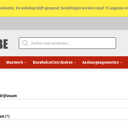
et vakantie. De webshop blijft geopend; bestellingen worden vanaf 15 augustus w
Producten
zoeken
Maatwerk
Bouwhekzeilen/doeken
Aanhangwagennetten
drijfsnaam
am (*)