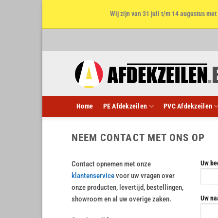
Wij zijn van 31 juli t/m 14 augustus m
Ga
naar
inhoud
Home
PE Afdekzeilen
PVC Afdekzeilen
NEEM CONTACT MET ONS OP
Uw be
Contact opnemen met onze
klantenservice
voor uw vragen over
onze producten, levertijd, bestellingen,
Uw na
showroom en al uw overige zaken.