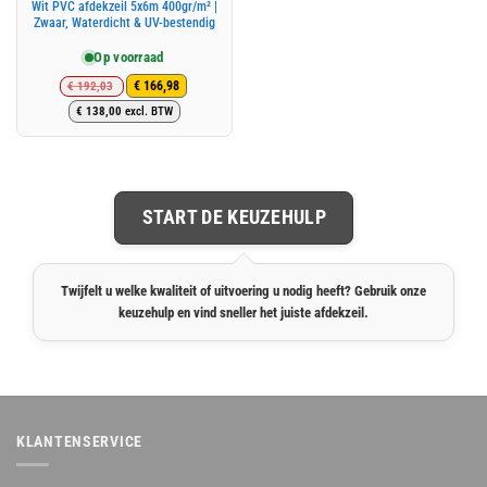
Wit PVC afdekzeil 5x6m 400gr/m² |
Zwaar, Waterdicht & UV-bestendig
Op voorraad
€
192,03
€
166,98
Oorspronkelijke
Huidige
€
138,00
excl. BTW
prijs
prijs
was:
is:
€ 192,03.
€ 166,98.
START DE KEUZEHULP
Twijfelt u welke kwaliteit of uitvoering u nodig heeft? Gebruik onze
keuzehulp en vind sneller het juiste afdekzeil.
KLANTENSERVICE