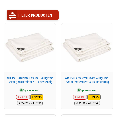
FILTER PRODUCTEN
Wit PVC Afdekzeil 2x3m – 400gr/m²
Wit PVC afdekzeil 2x4m 400gr/m² |
| Zwaar, Waterdicht & UV-bestendig
Zwaar, Waterdicht & UV-bestendig
Op voorraad
Op voorraad
€
38,41
€
51,21
€
29,95
€
39,95
Oorspronkelijke
Huidige
Oorspronkelijke
Huidige
€
24,75
excl. BTW
€
33,02
excl. BTW
prijs
prijs
prijs
prijs
was:
is:
was:
is:
€ 38,41.
€ 29,95.
€ 51,21.
€ 39,95.