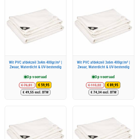
Wit PVC afdekzeil 3x4m 400gr/m² |
Wit PVC afdekzeil 3x6m 400gr/m² |
Zwaar, Waterdicht & UV-bestendig
Zwaar, Waterdicht & UV-bestendig
Op voorraad
Op voorraad
€
76,81
€
115,22
€
59,95
€
89,95
Oorspronkelijke
Huidige
Oorspronkelijke
Huidige
€
49,55
excl. BTW
€
74,34
excl. BTW
prijs
prijs
prijs
prijs
was:
is:
was:
is:
€ 76,81.
€ 59,95.
€ 115,22.
€ 89,95.