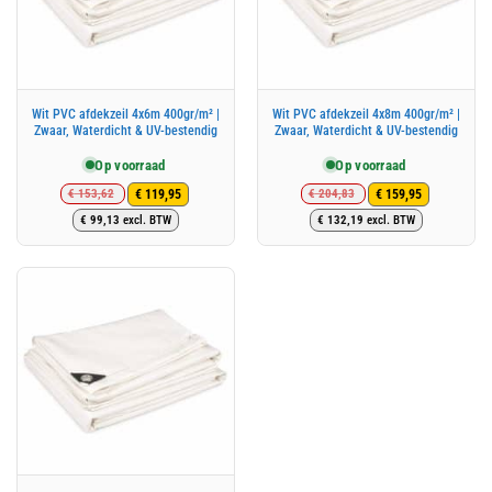
Wit PVC afdekzeil 4x6m 400gr/m² |
Wit PVC afdekzeil 4x8m 400gr/m² |
Zwaar, Waterdicht & UV-bestendig
Zwaar, Waterdicht & UV-bestendig
Op voorraad
Op voorraad
€
153,62
€
204,83
€
119,95
€
159,95
Oorspronkelijke
Huidige
Oorspronkelijke
Huidige
€
99,13
excl. BTW
€
132,19
excl. BTW
prijs
prijs
prijs
prijs
was:
is:
was:
is:
€ 153,62.
€ 119,95.
€ 204,83.
€ 159,95.