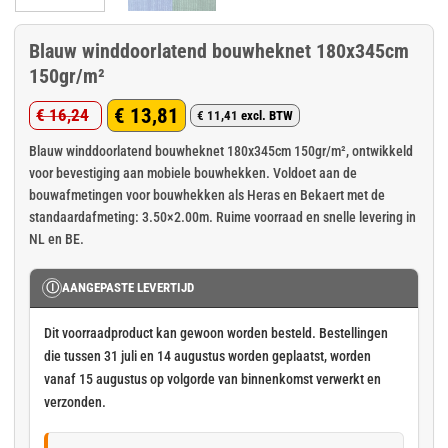
Blauw winddoorlatend bouwheknet 180x345cm
150gr/m²
€
13,81
€
16,24
€
11,41
excl. BTW
Oorspronkelijke
Huidige
prijs
prijs
Blauw winddoorlatend bouwheknet 180x345cm 150gr/m², ontwikkeld
voor bevestiging aan mobiele bouwhekken. Voldoet aan de
was:
is:
bouwafmetingen voor bouwhekken als Heras en Bekaert met de
€ 16,24.
€ 13,81.
standaardafmeting: 3.50×2.00m. Ruime voorraad en snelle levering in
NL en BE.
Ⓘ
AANGEPASTE LEVERTIJD
Dit voorraadproduct kan gewoon worden besteld. Bestellingen
die tussen 31 juli en 14 augustus worden geplaatst, worden
vanaf 15 augustus op volgorde van binnenkomst verwerkt en
verzonden.