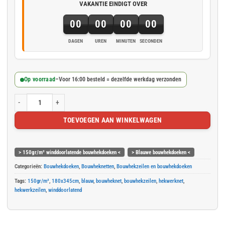
VAKANTIE EINDIGT OVER
00
00
00
00
DAGEN
UREN
MINUTEN
SECONDEN
Op voorraad
–
Voor 16:00 besteld = dezelfde werkdag verzonden
Blauw winddoorlatend bouwheknet 180x345cm 150gr/m² aantal
TOEVOEGEN AAN WINKELWAGEN
> 150gr/m² winddoorlatende bouwhekdoeken <
> Blauwe bouwhekdoeken <
Categorieën:
Bouwhekdoeken
,
Bouwheknetten
,
Bouwhekzeilen en bouwhekdoeken
Tags:
150gr/m²
,
180x345cm
,
blauw
,
bouwheknet
,
bouwhekzeilen
,
hekwerknet
,
hekwerkzeilen
,
winddoorlatend