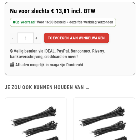
Nu voor slechts
€
13,81
incl. BTW
Op voorraad
–
Voor 16:00 besteld = dezelfde werkdag verzonden
TOEVOEGEN AAN WINKELWAGEN
Blauw winddoorlatend bouwheknet 180x345cm 150gr/m² aantal
🔒 Veilig betalen via iDEAL, PayPal, Bancontact, Riverty,
bankoverschrijving, creditcard en meer!
🏬 Afhalen mogelijk in magazijn Dordrecht
JE ZOU OOK KUNNEN HOUDEN VAN …