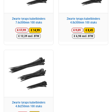
Zwarte tyraps kabelbinders
Zwarte tyraps kabelbinders
7.6x300mm 100 stuks
4.8x300mm 100 stuks
€
17,99
€
9,29
€
14,99
€
8,45
Oorspronkelijke
Huidige
Oorspronkelijke
Huidige
€
12,39
excl. BTW
€
6,98
excl. BTW
prijs
prijs
prijs
prijs
was:
is:
was:
is:
€ 17,99.
€ 14,99.
€ 9,29.
€ 8,45.
Zwarte tyraps kabelbinders
4.8x250mm 100 stuks