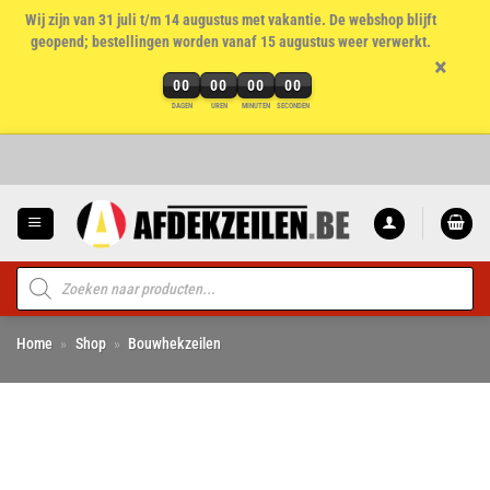
Wij zijn van 31 juli t/m 14 augustus met vakantie. De webshop blijft
geopend; bestellingen worden vanaf 15 augustus weer verwerkt.
×
00
00
00
00
DAGEN
UREN
MINUTEN
SECONDEN
Ga
naar
inhoud
Producten
zoeken
Home
»
Shop
»
Bouwhekzeilen