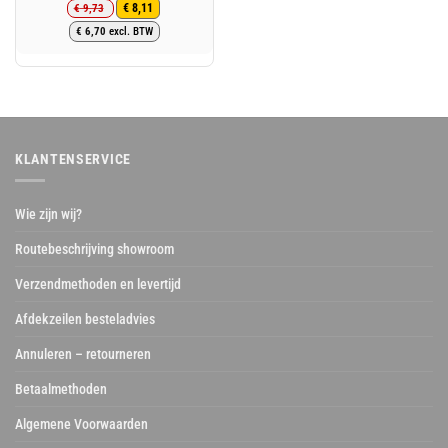
€
9,73
€
8,11
Oorspronkelijke
Huidige
€
6,70
excl. BTW
prijs
prijs
was:
is:
€ 9,73.
€ 8,11.
KLANTENSERVICE
Wie zijn wij?
Routebeschrijving showroom
Verzendmethoden en levertijd
Afdekzeilen besteladvies
Annuleren – retourneren
Betaalmethoden
Algemene Voorwaarden