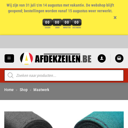
Wij zijn van 31 juli t/m 14 augustus met vakantie. De webshop blijft
geopend; bestellingen worden vanaf 15 augustus weer verwerkt.
×
00
00
00
00
DAGEN
UREN
MINUTEN
SECONDEN
Ga
naar
inhoud
Producten
zoeken
Home
»
Shop
»
Maatwerk