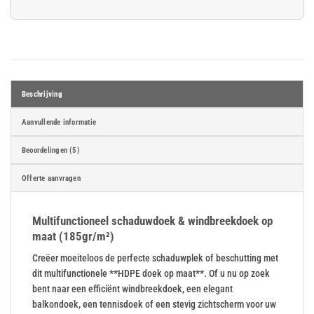
Min: 50
Min: 50
Max: 5000
Max: 5000
Spinhaken
Géén ringen aanbrengen
Beschrijving
Aanvullende informatie
Beoordelingen (5)
Offerte aanvragen
Bungeeballs
Multifunctioneel schaduwdoek & windbreekdoek op
maat (185gr/m²)
Creëer moeiteloos de perfecte schaduwplek of beschutting met
dit multifunctionele **HDPE doek op maat**. Of u nu op zoek
bent naar een efficiënt windbreekdoek, een elegant
balkondoek, een tennisdoek of een stevig zichtscherm voor uw