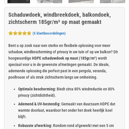
Schaduwdoek, windbreekdoek, balkondoek,
zichtscherm 185gr/m² op maat gemaakt
(
5
klantbeoordelingen)
Gewaardeerd
5
4.8
op 5
Bent u op zoek naar een sterke en flexibele oplossing voor meer
gebaseerd
schaduw, windbescherming of privacy in uw tuin of op uw balkon? Dit
op
klant
hoogwaardige
HDPE schaduwdoek op maat (185gr/m²)
wordt
waarderingen
speciaal voor u in de gewenste afmetingen gemaakt. De ideale,
ademende oplossing die perfect past in een pergola, veranda,
poolhouse of als strak zichtscherm langs uw omheining.
Optimale bescherming:
Biedt circa 80% windreductie en 80%
privacy (zichtdichtheid).
Ademend & UV-bestendig:
Gemaakt van duurzaam HDPE dat
warmte doorlaat, waardoor het onder het doek heerlijk koel
blijft.
Robuuste afwerking:
Rondom rond afgewerkt met een 5 cm