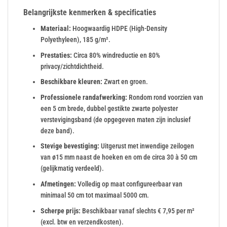
Belangrijkste kenmerken & specificaties
Materiaal:
Hoogwaardig HDPE (High-Density
Polyethyleen), 185 g/m².
Prestaties:
Circa 80% windreductie en 80%
privacy/zichtdichtheid.
Beschikbare kleuren:
Zwart en groen.
Professionele randafwerking:
Rondom rond voorzien van
een 5 cm brede, dubbel gestikte zwarte polyester
verstevigingsband (de opgegeven maten zijn inclusief
deze band).
Stevige bevestiging:
Uitgerust met inwendige zeilogen
van ø15 mm naast de hoeken en om de circa 30 à 50 cm
(gelijkmatig verdeeld).
Afmetingen:
Volledig op maat configureerbaar van
minimaal 50 cm tot maximaal 5000 cm.
Scherpe prijs:
Beschikbaar vanaf slechts € 7,95 per m²
(excl. btw en verzendkosten).