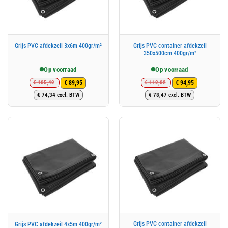
Grijs PVC container afdekzeil
Grijs PVC afdekzeil 3x6m 400gr/m²
350x500cm 400gr/m²
Op voorraad
Op voorraad
€
105,42
€
112,02
€
89,95
€
94,95
Oorspronkelijke
Huidige
Oorspronkelijke
Huidige
€
74,34
excl. BTW
€
78,47
excl. BTW
prijs
prijs
prijs
prijs
was:
is:
was:
is:
€ 105,42.
€ 89,95.
€ 112,02.
€ 94,95.
Grijs PVC container afdekzeil
Grijs PVC afdekzeil 4x5m 400gr/m²