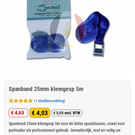
Spanband 25mm klemgesp 5m
(
1
klantbeoordeling)
Gewaardeerd
1
€
4,03
€
4,53
5
op 5
€
3,33
excl. BTW
Oorspronkelijke
Huidige
gebaseerd
op
klant
prijs
prijs
Spanband 25mm klemgesp 5m voor de lichte spanklussen, zowel voor
waardering
particulier als professioneel gebruik. Gemakkelijk, snel en veilig uw
was:
is: