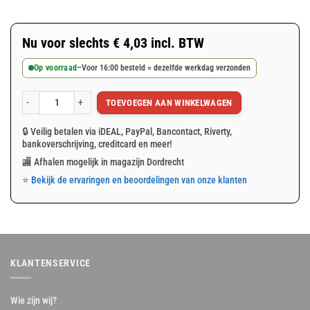
Nu voor slechts
€
4,03
incl. BTW
Op voorraad
–
Voor 16:00 besteld = dezelfde werkdag verzonden
TOEVOEGEN AAN WINKELWAGEN
Spanband 25mm klemgesp 5m aantal
🔒 Veilig betalen via iDEAL, PayPal, Bancontact, Riverty,
bankoverschrijving, creditcard en meer!
🏬 Afhalen mogelijk in magazijn Dordrecht
⭐
Bekijk de ervaringen en beoordelingen van onze klanten
KLANTENSERVICE
Wie zijn wij?