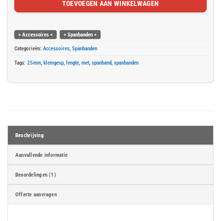
TOEVOEGEN AAN WINKELWAGEN
> Accessoires <
> Spanbanden <
Categorieën:
Accessoires
,
Spanbanden
Tags:
25mm
,
klemgesp
,
lengte
,
met
,
spanband
,
spanbanden
Beschrijving
Aanvullende informatie
Beoordelingen (1)
Offerte aanvragen