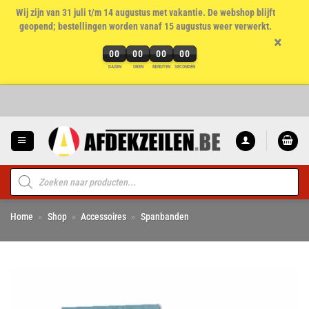
Wij zijn van 31 juli t/m 14 augustus met vakantie. De webshop blijft
geopend; bestellingen worden vanaf 15 augustus weer verwerkt.
×
00
00
00
00
DAGEN
UREN
MINUTEN
SECONDEN
Ga
naar
inhoud
Producten
zoeken
Home
»
Shop
»
Accessoires
»
Spanbanden