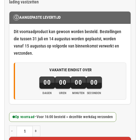
lading vastzetten
€ 4,53.
€ 4,03.
Ⓘ
AANGEPASTE LEVERTIJD
Dit voorraadproduct kan gewoon worden besteld. Bestellingen
die tussen 31 juli en 14 augustus worden geplaatst, worden
vanaf 15 augustus op volgorde van binnenkomst verwerkt en
verzonden.
VAKANTIE EINDIGT OVER
00
00
00
00
DAGEN
UREN
MINUTEN
SECONDEN
Op voorraad
–
Voor 16:00 besteld = dezelfde werkdag verzonden
Spanband 25mm klemgesp 5m aantal