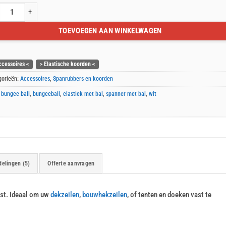
tiek met balletje bungee ball wit 18cm 10st. aantal
TOEVOEGEN AAN WINKELWAGEN
ccessoires <
> Elastische koorden <
gorieën:
Accessoires
,
Spanrubbers en koorden
:
bungee ball
,
bungeeball
,
elastiek met bal
,
spanner met bal
,
wit
elingen (5)
Offerte aanvragen
0st. Ideaal om uw
dekzeilen
,
bouwhekzeilen
, of tenten en doeken vast te