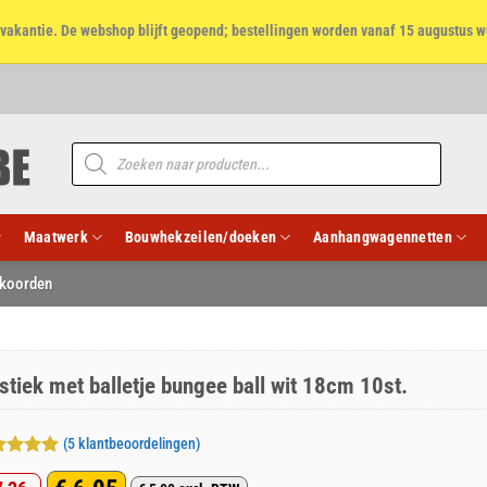
et vakantie. De webshop blijft geopend; bestellingen worden vanaf 15 augustus w
Producten
zoeken
Maatwerk
Bouwhekzeilen/doeken
Aanhangwagennetten
 koorden
stiek met balletje bungee ball wit 18cm 10st.
(
5
klantbeoordelingen)
aardeerd