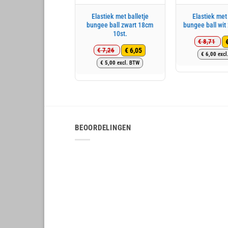
Elastiek met balletje
Elastiek met 
bungee ball zwart 18cm
bungee ball wit
10st.
€
8,71
€
6,05
€
7,26
Oo
Hu
€
6,00
excl
Oorspronkelijke
Huidige
pri
pri
€
5,00
excl. BTW
prijs
prijs
wa
is:
was:
is:
€ 
€ 
€ 7,26.
€ 6,05.
BEOORDELINGEN