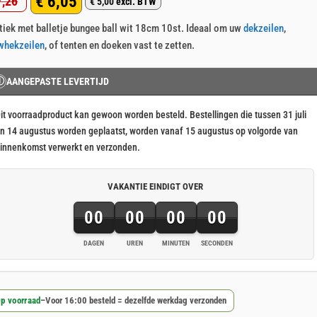
€
6,05
,26
p 5
€
5,00
excl. BTW
rspronkelijke
idige
aseerd
klant
tiek met balletje bungee ball wit 18cm 10st. Ideaal om uw
dekzeilen
,
js
js
rderingen
whekzeilen
, of tenten en doeken vast te zetten.
s:
7,26.
6,05.
Ⓘ
AANGEPASTE LEVERTIJD
it voorraadproduct kan gewoon worden besteld. Bestellingen die tussen 31 juli
n 14 augustus worden geplaatst, worden vanaf 15 augustus op volgorde van
innenkomst verwerkt en verzonden.
VAKANTIE EINDIGT OVER
00
00
00
00
DAGEN
UREN
MINUTEN
SECONDEN
p voorraad
–
Voor 16:00 besteld = dezelfde werkdag verzonden