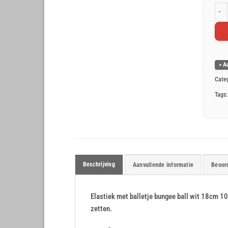
Elas
> A
Cate
Tags
Beschrijving
Aanvullende informatie
Beoord
Elastiek met balletje bungee ball wit 18cm 1
zetten.