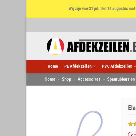
Wij zijn van 31 juli t/m 14 augustus m
Ga
naar
inhoud
Home
PE Afdekzeilen
PVC Afdekzeilen
Home
»
Shop
»
Accessoires
»
Spanrubbers en
Ela
Gew
5