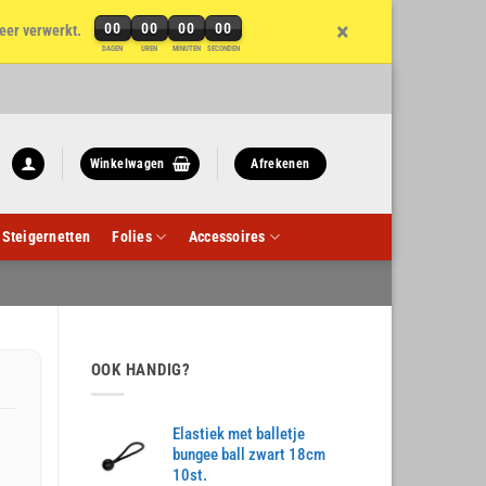
×
00
00
00
00
eer verwerkt.
DAGEN
UREN
MINUTEN
SECONDEN
Winkelwagen
Afrekenen
Steigernetten
Folies
Accessoires
OOK HANDIG?
Elastiek met balletje
bungee ball zwart 18cm
10st.