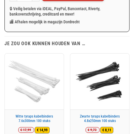
🔒 Veilig betalen via iDEAL, PayPal, Bancontact, Riverty,
bankoverschrijving, creditcard en meer!
🏬 Afhalen mogelijk in magazijn Dordrecht
JE ZOU OOK KUNNEN HOUDEN VAN …
Witte tyraps kabelbinders
Zwarte tyraps kabelbinders
7.6x300mm 100 stuks
4.8x250mm 100 stuks
€
17,99
€
9,73
€
14,99
€
8,11