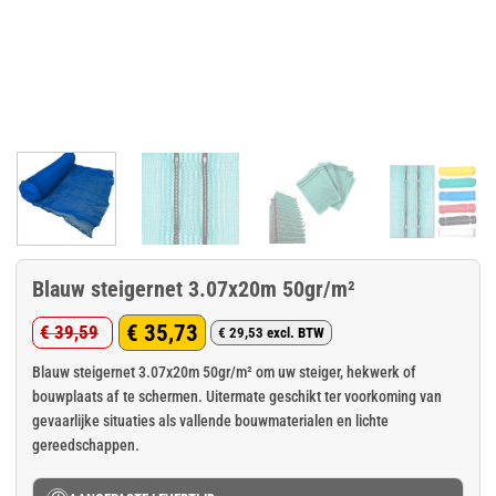
Blauw steigernet 3.07x20m 50gr/m²
€
35,73
€
39,59
€
29,53
excl. BTW
Oorspronkelijke
Huidige
prijs
prijs
Blauw steigernet 3.07x20m 50gr/m² om uw steiger, hekwerk of
bouwplaats af te schermen. Uitermate geschikt ter voorkoming van
was:
is:
gevaarlijke situaties als vallende bouwmaterialen en lichte
€ 39,59.
€ 35,73.
gereedschappen.