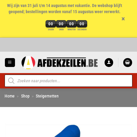
Wij zijn van 31 juli t/m 14 augustus met vakantie. De webshop blijft
geopend; bestellingen worden vanaf 15 augustus weer verwerkt.
×
00
00
00
00
DAGEN
UREN
MINUTEN
SECONDEN
Ga
naar
inhoud
Producten
zoeken
Home
»
Shop
»
Steigernetten