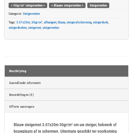
> 50gr/m² steigernetten <
> Blauwe steigernetten <
Steigernetten
Categorie:
Steigernetten
Tags:
3.07x20m
,
50gr/m²
,
afhangnet
,
blauw
,
steigerafscherming
,
steigerdoek
,
steigerdoeken
,
steigernet
,
steigernetten
Beschrijving
Aanvullende informatie
Beoordelingen (0)
Offerte aanvragen
Blauw steigernet 3.07x20m 50gr/m² om uw steiger, hekwerk of
bouwplaats af te schermen. Uitermate geschikt ter voorkoming