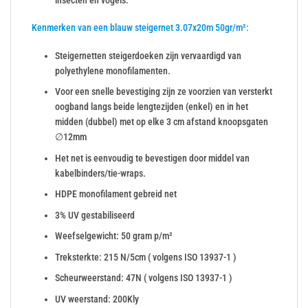
Kenmerken van een blauw steigernet 3.07x20m 50gr/m²:
Steigernetten steigerdoeken zijn vervaardigd van
polyethylene monofilamenten.
Voor een snelle bevestiging zijn ze voorzien van versterkt
oogband langs beide lengtezijden (enkel) en in het
midden (dubbel) met op elke 3 cm afstand knoopsgaten
∅12mm
Het net is eenvoudig te bevestigen door middel van
kabelbinders/tie-wraps.
HDPE monofilament gebreid net
3% UV gestabiliseerd
Weefselgewicht: 50 gram p/m²
Treksterkte: 215 N/5cm ( volgens ISO 13937-1 )
Scheurweerstand: 47N ( volgens ISO 13937-1 )
UV weerstand: 200Kly