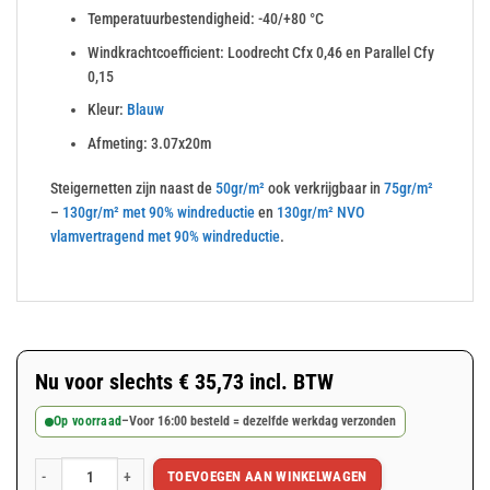
Temperatuurbestendigheid: -40/+80 °C
Windkrachtcoefficient: Loodrecht Cfx 0,46 en Parallel Cfy
0,15
Kleur:
Blauw
Afmeting: 3.07x20m
Steigernetten zijn naast de
50gr/m²
ook verkrijgbaar in
75gr/m²
–
130gr/m² met 90% windreductie
en
130gr/m² NVO
vlamvertragend met 90% windreductie
.
Nu voor slechts
€
35,73
incl. BTW
Op voorraad
–
Voor 16:00 besteld = dezelfde werkdag verzonden
TOEVOEGEN AAN WINKELWAGEN
Blauw steigernet 3.07x20m 50gr/m² aantal