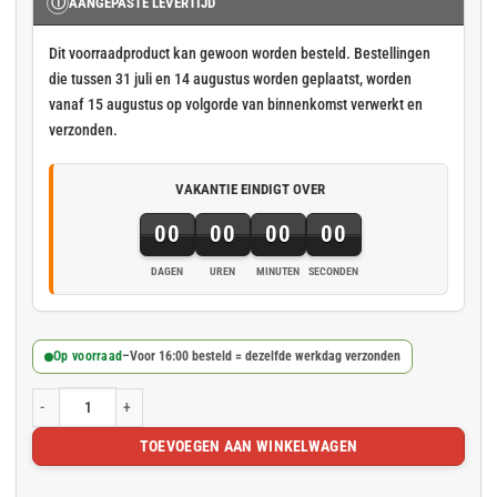
Ⓘ
AANGEPASTE LEVERTIJD
Dit voorraadproduct kan gewoon worden besteld. Bestellingen
die tussen 31 juli en 14 augustus worden geplaatst, worden
vanaf 15 augustus op volgorde van binnenkomst verwerkt en
verzonden.
VAKANTIE EINDIGT OVER
00
00
00
00
DAGEN
UREN
MINUTEN
SECONDEN
Op voorraad
–
Voor 16:00 besteld = dezelfde werkdag verzonden
Blauw steigernet 3.07x20m 50gr/m² aantal
TOEVOEGEN AAN WINKELWAGEN