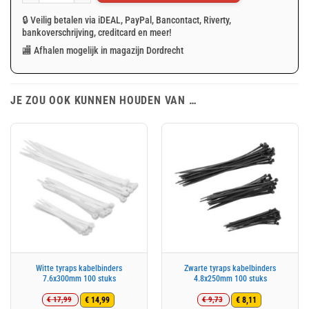
🔒 Veilig betalen via iDEAL, PayPal, Bancontact, Riverty,
bankoverschrijving, creditcard en meer!
🏬 Afhalen mogelijk in magazijn Dordrecht
JE ZOU OOK KUNNEN HOUDEN VAN …
Witte tyraps kabelbinders
Zwarte tyraps kabelbinders
7.6x300mm 100 stuks
4.8x250mm 100 stuks
€
17,99
€
9,73
€
14,99
€
8,11