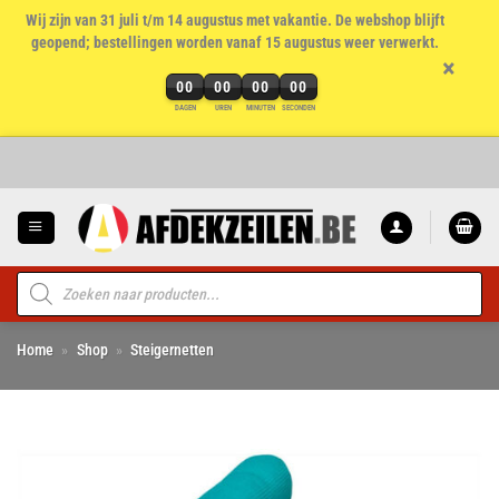
Wij zijn van 31 juli t/m 14 augustus met vakantie. De webshop blijft
geopend; bestellingen worden vanaf 15 augustus weer verwerkt.
×
00
00
00
00
DAGEN
UREN
MINUTEN
SECONDEN
Ga
naar
inhoud
Producten
zoeken
Home
»
Shop
»
Steigernetten