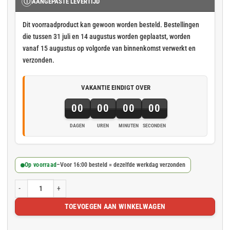
Ⓘ
AANGEPASTE LEVERTIJD
Dit voorraadproduct kan gewoon worden besteld. Bestellingen
die tussen 31 juli en 14 augustus worden geplaatst, worden
vanaf 15 augustus op volgorde van binnenkomst verwerkt en
verzonden.
VAKANTIE EINDIGT OVER
00
00
00
00
DAGEN
UREN
MINUTEN
SECONDEN
Op voorraad
–
Voor 16:00 besteld = dezelfde werkdag verzonden
Groen steigernet 2.57x20m 50gr/m² aantal
TOEVOEGEN AAN WINKELWAGEN