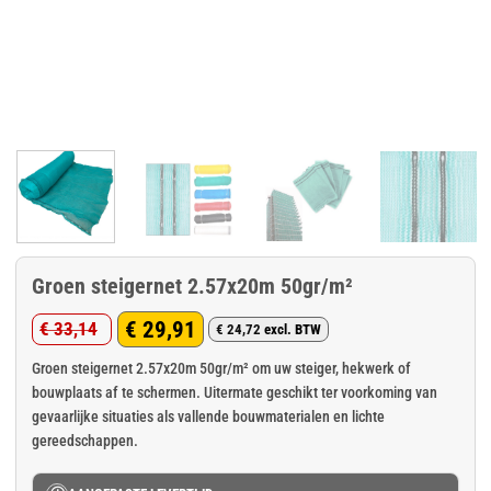
Groen steigernet 2.57x20m 50gr/m²
€
29,91
€
33,14
€
24,72
excl. BTW
Oorspronkelijke
Huidige
prijs
prijs
Groen steigernet 2.57x20m 50gr/m² om uw steiger, hekwerk of
bouwplaats af te schermen. Uitermate geschikt ter voorkoming van
was:
is:
gevaarlijke situaties als vallende bouwmaterialen en lichte
€ 33,14.
€ 29,91.
gereedschappen.