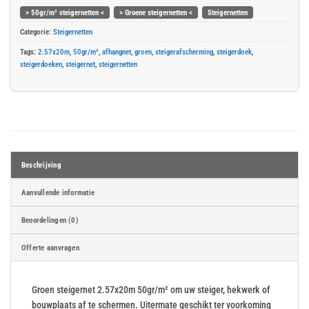
> 50gr/m² steigernetten <
> Groene steigernetten <
Steigernetten
Categorie:
Steigernetten
Tags:
2.57x20m
,
50gr/m²
,
afhangnet
,
groen
,
steigerafscherming
,
steigerdoek
,
steigerdoeken
,
steigernet
,
steigernetten
Beschrijving
Aanvullende informatie
Beoordelingen (0)
Offerte aanvragen
Groen steigernet 2.57x20m 50gr/m² om uw steiger, hekwerk of
bouwplaats af te schermen. Uitermate geschikt ter voorkoming