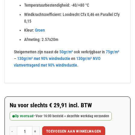
Temperatuurbestendigheid: -40/+80 °C
Windkrachtcoefficient: Loodrecht Cfx 0,46 en Parallel Cfy
0,15
Kleur:
Groen
Afmeting: 2.57x20m
Steigernetten zijn naast de
50gr/m²
ook verkrijgbaar in
75gr/m²
–
130gr/m² met 90% windreductie
en
130gr/m² NVO
vlamvertragend met 90% windreductie
.
Nu voor slechts
€
29,91
incl. BTW
Op voorraad
–
Voor 16:00 besteld = dezelfde werkdag verzonden
TOEVOEGEN AAN WINKELWAGEN
Groen steigernet 2.57x20m 50gr/m² aantal